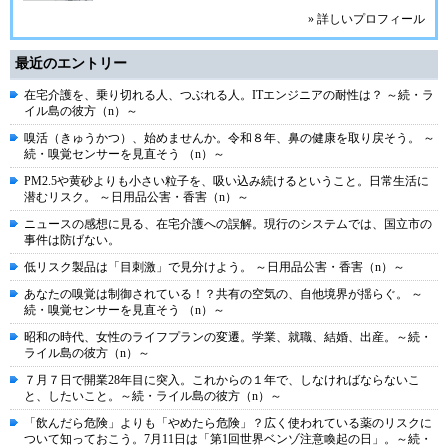
» 詳しいプロフィール
最近のエントリー
在宅介護を、乗り切れる人、つぶれる人。ITエンジニアの耐性は？ ～続・ラ
イル島の彼方（n）～
嗅活（きゅうかつ）、始めませんか。令和８年、鼻の健康を取り戻そう。 ～
続・嗅覚センサーを見直そう （n）～
PM2.5や黄砂よりも小さい粒子を、吸い込み続けるということ。日常生活に
潜むリスク。 ～日用品公害・香害（n）～
ニュースの感想に見る、在宅介護への誤解。現行のシステムでは、国立市の
事件は防げない。
低リスク製品は「目刺激」で見分けよう。 ～日用品公害・香害（n）～
あなたの嗅覚は制御されている！？共有の空気の、自他境界が揺らぐ。 ～
続・嗅覚センサーを見直そう （n）～
昭和の時代、女性のライフプランの変遷。学業、就職、結婚、出産。～続・
ライル島の彼方（n）～
７月７日で開業28年目に突入。これからの１年で、しなければならないこ
と、したいこと。～続・ライル島の彼方（n）～
「飲んだら危険」よりも「やめたら危険」？広く使われている薬のリスクに
ついて知っておこう。7月11日は「第1回世界ベンゾ注意喚起の日」。～続・