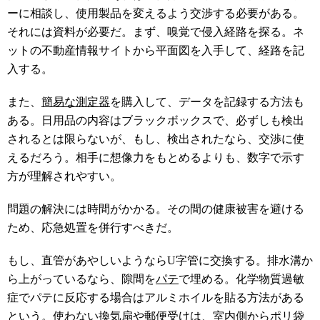
ーに相談し、使用製品を変えるよう交渉する必要がある。
それには資料が必要だ。まず、嗅覚で侵入経路を探る。ネ
ットの不動産情報サイトから平面図を入手して、経路を記
入する。
また、
簡易な測定器
を購入して、データを記録する方法も
ある。日用品の内容はブラックボックスで、必ずしも検出
されるとは限らないが、もし、検出されたなら、交渉に使
えるだろう。相手に想像力をもとめるよりも、数字で示す
方が理解されやすい。
問題の解決には時間がかかる。その間の健康被害を避ける
ため、応急処置を併行すべきだ。
もし、直管があやしいようならU字管に交換する。排水溝か
ら上がっているなら、隙間を
パテ
で埋める。化学物質過敏
症でパテに反応する場合はアルミホイルを貼る方法がある
という。使わない換気扇や郵便受けは、室内側からポリ袋