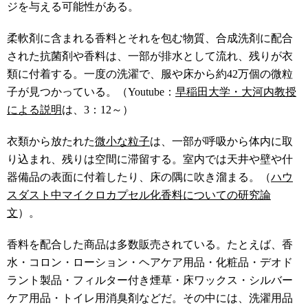
ジを与える可能性がある。
柔軟剤に含まれる香料とそれを包む物質、合成洗剤に配合
された抗菌剤や香料は、一部が排水として流れ、残りが衣
類に付着する。一度の洗濯で、服や床から約42万個の微粒
子が見つかっている。（Youtube：
早稲田大学・大河内教授
による説明
は、3：12～）
衣類から放たれた
微小な粒子
は、一部が呼吸から体内に取
り込まれ、残りは空間に滞留する。室内では天井や壁や什
器備品の表面に付着したり、床の隅に吹き溜まる。（
ハウ
スダスト中マイクロカプセル化香料についての研究論
文
）。
香料を配合した商品は多数販売されている。たとえば、香
水・コロン・ローション・ヘアケア用品・化粧品・デオド
ラント製品・フィルター付き煙草・床ワックス・シルバー
ケア用品・トイレ用消臭剤などだ。その中には、洗濯用品