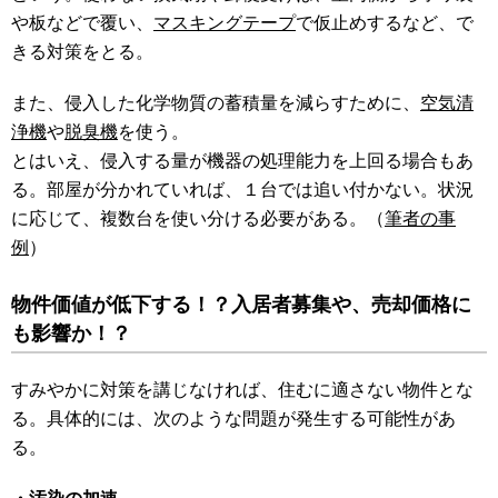
や板などで覆い、
マスキングテープ
で仮止めするなど、で
きる対策をとる。
また、侵入した化学物質の蓄積量を減らすために、
空気清
浄機
や
脱臭機
を使う。
とはいえ、侵入する量が機器の処理能力を上回る場合もあ
る。部屋が分かれていれば、１台では追い付かない。状況
に応じて、複数台を使い分ける必要がある。（
筆者の事
例
）
物件価値が低下する！？入居者募集や、売却価格に
も影響か！？
すみやかに対策を講じなければ、住むに適さない物件とな
る。具体的には、次のような問題が発生する可能性があ
る。