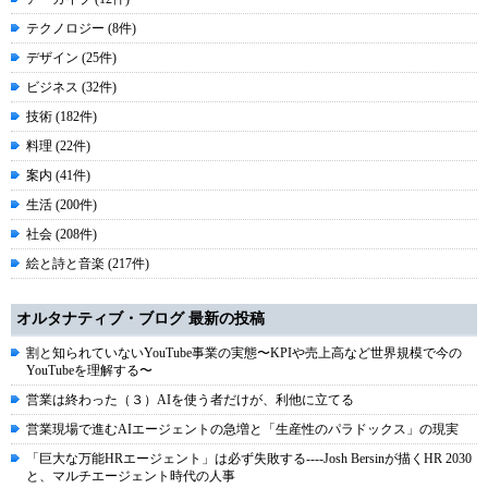
テクノロジー (8件)
デザイン (25件)
ビジネス (32件)
技術 (182件)
料理 (22件)
案内 (41件)
生活 (200件)
社会 (208件)
絵と詩と音楽 (217件)
オルタナティブ・ブログ 最新の投稿
割と知られていないYouTube事業の実態〜KPIや売上高など世界規模で今の
YouTubeを理解する〜
営業は終わった（３）AIを使う者だけが、利他に立てる
営業現場で進むAIエージェントの急増と「生産性のパラドックス」の現実
「巨大な万能HRエージェント」は必ず失敗する----Josh Bersinが描くHR 2030
と、マルチエージェント時代の人事