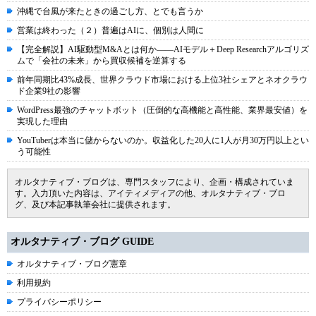
沖縄で台風が来たときの過ごし方、とでも言うか
営業は終わった（２）普遍はAIに、個別は人間に
【完全解説】AI駆動型M&Aとは何か――AIモデル＋Deep Researchアルゴリズ
ムで「会社の未来」から買収候補を逆算する
前年同期比43%成長、世界クラウド市場における上位3社シェアとネオクラウ
ド企業9社の影響
WordPress最強のチャットボット（圧倒的な高機能と高性能、業界最安値）を
実現した理由
YouTuberは本当に儲からないのか。収益化した20人に1人が月30万円以上とい
う可能性
オルタナティブ・ブログは、専門スタッフにより、企画・構成されていま
す。入力頂いた内容は、アイティメディアの他、オルタナティブ・ブロ
グ、及び本記事執筆会社に提供されます。
オルタナティブ・ブログ GUIDE
オルタナティブ・ブログ憲章
利用規約
プライバシーポリシー