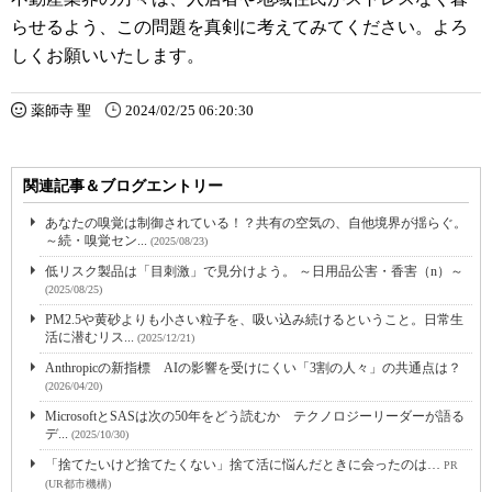
らせるよう、この問題を真剣に考えてみてください。よろ
しくお願いいたします。
薬師寺 聖
2024/02/25 06:20:30
関連記事＆ブログエントリー
あなたの嗅覚は制御されている！？共有の空気の、自他境界が揺らぐ。
～続・嗅覚セン...
(2025/08/23)
低リスク製品は「目刺激」で見分けよう。 ～日用品公害・香害（n）～
(2025/08/25)
PM2.5や黄砂よりも小さい粒子を、吸い込み続けるということ。日常生
活に潜むリス...
(2025/12/21)
Anthropicの新指標 AIの影響を受けにくい「3割の人々」の共通点は？
(2026/04/20)
MicrosoftとSASは次の50年をどう読むか テクノロジーリーダーが語る
デ...
(2025/10/30)
「捨てたいけど捨てたくない」捨て活に悩んだときに会ったのは…
PR
(UR都市機構)