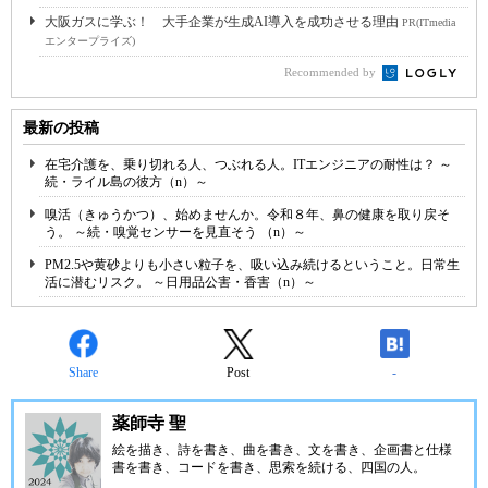
大阪ガスに学ぶ！ 大手企業が生成AI導入を成功させる理由
PR(ITmedia
エンタープライズ)
Recommended by
最新の投稿
在宅介護を、乗り切れる人、つぶれる人。ITエンジニアの耐性は？ ～
続・ライル島の彼方（n）～
嗅活（きゅうかつ）、始めませんか。令和８年、鼻の健康を取り戻そ
う。 ～続・嗅覚センサーを見直そう （n）～
PM2.5や黄砂よりも小さい粒子を、吸い込み続けるということ。日常生
活に潜むリスク。 ～日用品公害・香害（n）～
Share
Post
-
薬師寺 聖
絵を描き、詩を書き、曲を書き、文を書き、企画書と仕様
書を書き、コードを書き、思索を続ける、四国の人。