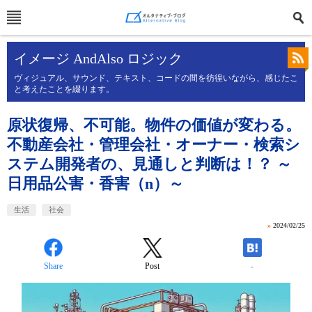
イメージ AndAlso ロジック
ヴィジュアル、サウンド、テキスト、コードの間を彷徨いながら、感じたこ
と考えたことを綴ります。
原状復帰、不可能。物件の価値が変わる。
不動産会社・管理会社・オーナー・検索シ
ステム開発者の、見通しと判断は！？ ～
日用品公害・香害（n）～
生活
社会
»
2024/02/25
Share
Post
-