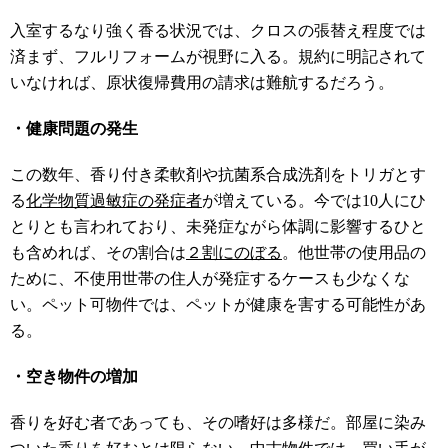
入室するなり強く香る状況では、クロスの張替え程度では
済まず、フルリフォームが視野に入る。規約に明記されて
いなければ、原状復帰費用の請求は難航するだろう。
・健康問題の発生
この数年、香り付き柔軟剤や抗菌系合成洗剤をトリガとす
る
化学物質過敏症の発症者
が増えている。今では10人にひ
とりとも言われており、未発症ながら体調に影響するひと
も含めれば、その割合は
２割にのぼる
。他世帯の使用品の
ために、不使用世帯の住人が発症するケースも少なくな
い。ペット可物件では、ペットが健康を害する可能性があ
る。
・空き物件の増加
香りを好む者であっても、その嗜好は多様だ。部屋に染み