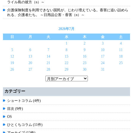
ライル島の彼方（n）～
介護保険制度を利用できない国民が、じわり増えている。香害に追い詰めら
れる、介護者たち。 ～日用品公害・香害（n）～
2026年7月
日
月
火
水
木
金
土
1
2
3
4
5
6
7
8
9
10
11
12
13
14
15
16
17
18
19
20
21
22
23
24
25
26
27
28
29
30
31
カテゴリー
ショートコラム (4件)
目次 (9件)
OS
ひとくちコラム (11件)
アーカイブ (12件)