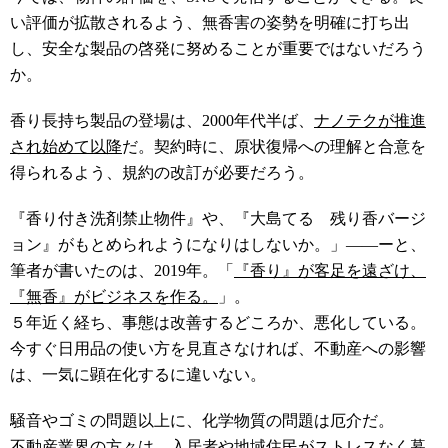
い評価が拡散されるよう、無香害の姿勢を明確に打ち出
し、安全な製品の啓発に努めることが重要ではないだろう
か。
香り長持ち製品の登場は、2000年代半ば、
ナノテクが推進
され始めて以降
だ。契約時に、原状復帰への理解と合意を
得られるよう、規約の改訂が必要だろう。
『香り付き洗剤禁止物件』や、『大島てる 残り香バージ
ョン』がもとめられようになりはしないか。」――ーと、
筆者が書いたのは、2019年。「
『香り』が客足を遠ざけ、
『無香』がビジネスを作る。
」。
５年近く経ち、事態は改善するどころか、悪化している。
今すぐ日用品の使い方を見直さなければ、不動産への影響
は、一気に顕在化するに違いない。
騒音やゴミの問題以上に、化学物質の問題は厄介だ。
不動産業界の方々は、入居者や地域住民がストレスなく暮