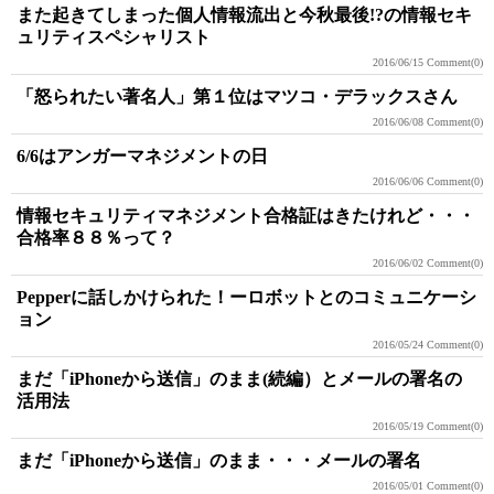
また起きてしまった個人情報流出と今秋最後!?の情報セキ
ュリティスペシャリスト
2016/06/15
Comment(0)
「怒られたい著名人」第１位はマツコ・デラックスさん
2016/06/08
Comment(0)
6/6はアンガーマネジメントの日
2016/06/06
Comment(0)
情報セキュリティマネジメント合格証はきたけれど・・・
合格率８８％って？
2016/06/02
Comment(0)
Pepperに話しかけられた！ーロボットとのコミュニケーシ
ョン
2016/05/24
Comment(0)
まだ「iPhoneから送信」のまま(続編）とメールの署名の
活用法
2016/05/19
Comment(0)
まだ「iPhoneから送信」のまま・・・メールの署名
2016/05/01
Comment(0)