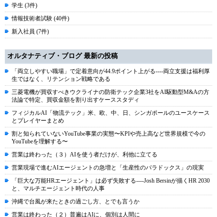
学生 (3件)
情報技術者試験 (40件)
新入社員 (7件)
オルタナティブ・ブログ 最新の投稿
「両立しやすい職場」で定着意向が44.9ポイント上がる----両立支援は福利厚
生ではなく、リテンション戦略である
三菱電機が買収すべきウクライナの防衛テック企業3社をAI駆動型M&Aの方
法論で特定、買収金額を割り出すケーススタディ
フィジカルAI「物流テック」米、欧、中、日、シンガポールのユースケース
とプレイヤーまとめ
割と知られていないYouTube事業の実態〜KPIや売上高など世界規模で今の
YouTubeを理解する〜
営業は終わった（３）AIを使う者だけが、利他に立てる
営業現場で進むAIエージェントの急増と「生産性のパラドックス」の現実
「巨大な万能HRエージェント」は必ず失敗する----Josh Bersinが描くHR 2030
と、マルチエージェント時代の人事
沖縄で台風が来たときの過ごし方、とでも言うか
営業は終わった（２）普遍はAIに、個別は人間に