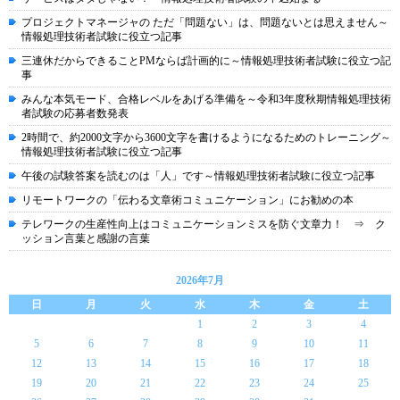
プロジェクトマネージャの ただ「問題ない」は、問題ないとは思えません～
情報処理技術者試験に役立つ記事
三連休だからできることPMならば計画的に～情報処理技術者試験に役立つ記
事
みんな本気モード、合格レベルをあげる準備を～令和3年度秋期情報処理技術
者試験の応募者数発表
2時間で、約2000文字から3600文字を書けるようになるためのトレーニング～
情報処理技術者試験に役立つ記事
午後の試験答案を読むのは「人」です～情報処理技術者試験に役立つ記事
リモートワークの「伝わる文章術コミュニケーション」にお勧めの本
テレワークの生産性向上はコミュニケーションミスを防ぐ文章力！ ⇒ ク
ッション言葉と感謝の言葉
2026年7月
日
月
火
水
木
金
土
1
2
3
4
5
6
7
8
9
10
11
12
13
14
15
16
17
18
19
20
21
22
23
24
25