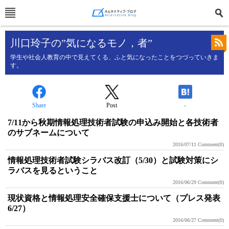
川口玲子の”気になるモノ，者”
学生や社会人教育の中で見えてくる、ふと気になったことをつづっていきま
す。
Share
Post
-
7/11から秋期情報処理技術者試験の申込み開始と各技術者
のサブネームについて
2016/07/11
Comment(0)
情報処理技術者試験シラバス改訂（5/30）と試験対策にシ
ラバスを見るということ
2016/06/29
Comment(0)
現状資格と情報処理安全確保支援士について（プレス発表
6/27）
2016/06/27
Comment(0)