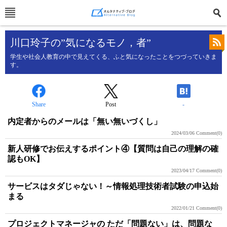
川口玲子の”気になるモノ，者”
学生や社会人教育の中で見えてくる、ふと気になったことをつづっていきま
す。
Share
Post
-
内定者からのメールは「無い無いづくし」
2024/03/06
Comment(0)
新人研修でお伝えするポイント④【質問は自己の理解の確
認もOK】
2023/04/17
Comment(0)
サービスはタダじゃない！～情報処理技術者試験の申込始
まる
2022/01/21
Comment(0)
プロジェクトマネージャの ただ「問題ない」は、問題な