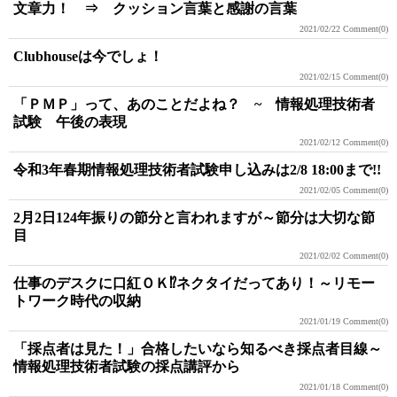
文章力！ ⇒ クッション言葉と感謝の言葉
2021/02/22
Comment(0)
Clubhouseは今でしょ！
2021/02/15
Comment(0)
「ＰＭＰ」って、あのことだよね？ ~ 情報処理技術者
試験 午後の表現
2021/02/12
Comment(0)
令和3年春期情報処理技術者試験申し込みは2/8 18:00まで!!
2021/02/05
Comment(0)
2月2日124年振りの節分と言われますが～節分は大切な節
目
2021/02/02
Comment(0)
仕事のデスクに口紅ＯＫ⁉ネクタイだってあり！～リモー
トワーク時代の収納
2021/01/19
Comment(0)
「採点者は見た！」合格したいなら知るべき採点者目線～
情報処理技術者試験の採点講評から
2021/01/18
Comment(0)