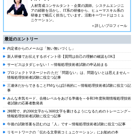
人材育成コンサルタント・企業の講師。システムエンジニ
アの経験を活かし、IT系の研修から、ヒューマスキル系の
研修まで幅広く担当しています。活動キーワードはコミュ
ニケーション。
» 詳しいプロフィール
最近のエントリー
内定者からのメールは「無い無いづくし」
新人研修でお伝えするポイント④【質問は自己の理解の確認もOK】
サービスはタダじゃない！～情報処理技術者試験の申込始まる
プロジェクトマネージャの ただ「問題ない」は、問題ないとは思えません～
情報処理技術者試験に役立つ記事
三連休だからできることPMならば計画的に～情報処理技術者試験に役立つ記
事
みんな本気モード、合格レベルをあげる準備を～令和3年度秋期情報処理技術
者試験の応募者数発表
2時間で、約2000文字から3600文字を書けるようになるためのトレーニング～
情報処理技術者試験に役立つ記事
午後の試験答案を読むのは「人」です～情報処理技術者試験に役立つ記事
リモートワークの「伝わる文章術コミュニケーション」にお勧めの本