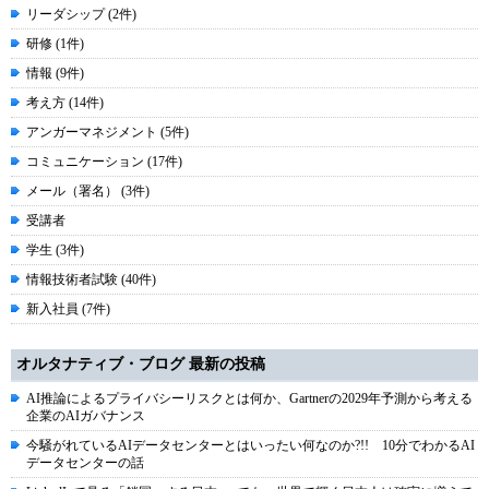
リーダシップ (2件)
研修 (1件)
情報 (9件)
考え方 (14件)
アンガーマネジメント (5件)
コミュニケーション (17件)
メール（署名） (3件)
受講者
学生 (3件)
情報技術者試験 (40件)
新入社員 (7件)
オルタナティブ・ブログ 最新の投稿
AI推論によるプライバシーリスクとは何か、Gartnerの2029年予測から考える
企業のAIガバナンス
今騒がれているAIデータセンターとはいったい何なのか?!! 10分でわかるAI
データセンターの話