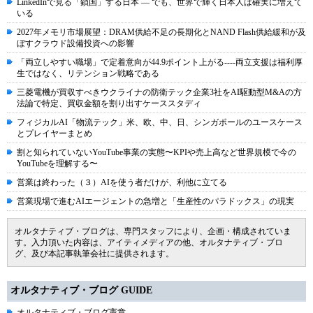
LinkedInで見る「鎖国」する日本 ― でも、世界で輝く日本人は確実に増えて
いる
2027年メモリ市場展望：DRAM供給不足の長期化とNAND Flash供給緩和が及
ぼすクラウド設備投資への影響
「両立しやすい職場」で定着意向が44.9ポイント上がる----両立支援は福利厚
生ではなく、リテンション戦略である
三菱電機が買収すべきウクライナの防衛テック企業3社をAI駆動型M&Aの方
法論で特定、買収金額を割り出すケーススタディ
フィジカルAI「物流テック」米、欧、中、日、シンガポールのユースケース
とプレイヤーまとめ
割と知られていないYouTube事業の実態〜KPIや売上高など世界規模で今の
YouTubeを理解する〜
営業は終わった（３）AIを使う者だけが、利他に立てる
営業現場で進むAIエージェントの急増と「生産性のパラドックス」の現実
オルタナティブ・ブログは、専門スタッフにより、企画・構成されていま
す。入力頂いた内容は、アイティメディアの他、オルタナティブ・ブロ
グ、及び本記事執筆会社に提供されます。
オルタナティブ・ブログ GUIDE
オルタナティブ・ブログ憲章