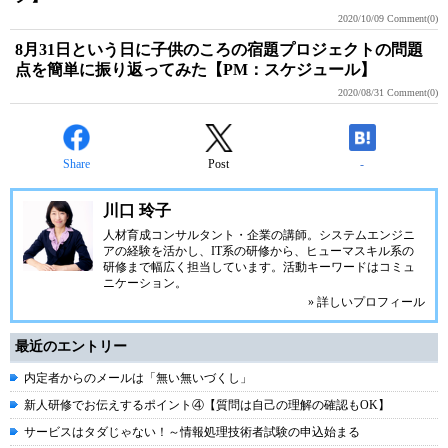
2020/10/09
Comment(0)
8月31日という日に子供のころの宿題プロジェクトの問題
点を簡単に振り返ってみた【PM：スケジュール】
2020/08/31
Comment(0)
Share
Post
-
川口 玲子
人材育成コンサルタント・企業の講師。システムエンジニ
アの経験を活かし、IT系の研修から、ヒューマスキル系の
研修まで幅広く担当しています。活動キーワードはコミュ
ニケーション。
» 詳しいプロフィール
最近のエントリー
内定者からのメールは「無い無いづくし」
新人研修でお伝えするポイント④【質問は自己の理解の確認もOK】
サービスはタダじゃない！～情報処理技術者試験の申込始まる