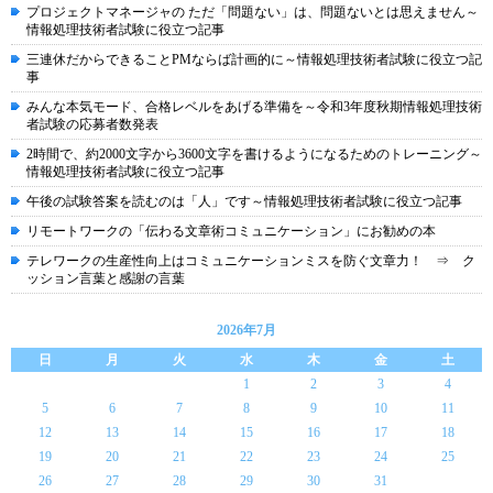
プロジェクトマネージャの ただ「問題ない」は、問題ないとは思えません～
情報処理技術者試験に役立つ記事
三連休だからできることPMならば計画的に～情報処理技術者試験に役立つ記
事
みんな本気モード、合格レベルをあげる準備を～令和3年度秋期情報処理技術
者試験の応募者数発表
2時間で、約2000文字から3600文字を書けるようになるためのトレーニング～
情報処理技術者試験に役立つ記事
午後の試験答案を読むのは「人」です～情報処理技術者試験に役立つ記事
リモートワークの「伝わる文章術コミュニケーション」にお勧めの本
テレワークの生産性向上はコミュニケーションミスを防ぐ文章力！ ⇒ ク
ッション言葉と感謝の言葉
2026年7月
日
月
火
水
木
金
土
1
2
3
4
5
6
7
8
9
10
11
12
13
14
15
16
17
18
19
20
21
22
23
24
25
26
27
28
29
30
31