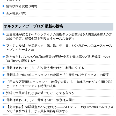
情報技術者試験 (40件)
新入社員 (7件)
オルタナティブ・ブログ 最新の投稿
三菱電機が買収すべきウクライナの防衛テック企業3社をAI駆動型M&Aの方
法論で特定、買収金額を割り出すケーススタディ
フィジカルAI「物流テック」米、欧、中、日、シンガポールのユースケース
とプレイヤーまとめ
割と知られていないYouTube事業の実態〜KPIや売上高など世界規模で今の
YouTubeを理解する〜
営業は終わった（３）AIを使う者だけが、利他に立てる
営業現場で進むAIエージェントの急増と「生産性のパラドックス」の現実
「巨大な万能HRエージェント」は必ず失敗する----Josh Bersinが描くHR 2030
と、マルチエージェント時代の人事
沖縄で台風が来たときの過ごし方、とでも言うか
営業は終わった（２）普遍はAIに、個別は人間に
【完全解説】AI駆動型M&Aとは何か――AIモデル＋Deep Researchアルゴリズ
ムで「会社の未来」から買収候補を逆算する