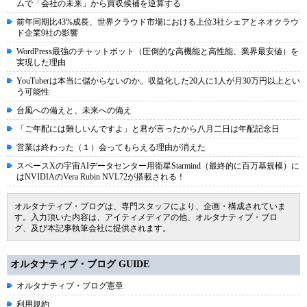
ムで「会社の未来」から買収候補を逆算する
前年同期比43%成長、世界クラウド市場における上位3社シェアとネオクラウ
ド企業9社の影響
WordPress最強のチャットボット（圧倒的な高機能と高性能、業界最安値）を
実現した理由
YouTuberは本当に儲からないのか。収益化した20人に1人が月30万円以上とい
う可能性
台風への備えと、未来への備え
「ご年配には難しいんですよ」と君が言ったから八月二日は年配記念日
営業は終わった（１）会ってもらえる理由が消えた
スペースXの宇宙AIデータセンター用衛星Starmind（最終的に百万基規模）に
はNVIDIAのVera Rubin NVL72が搭載される！
オルタナティブ・ブログは、専門スタッフにより、企画・構成されていま
す。入力頂いた内容は、アイティメディアの他、オルタナティブ・ブロ
グ、及び本記事執筆会社に提供されます。
オルタナティブ・ブログ GUIDE
オルタナティブ・ブログ憲章
利用規約