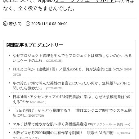
以上について、Appleの
ミュージックユーザガイド
に説明は
なく、全く役立ちませんでした。
若杉 尚
2025/11/10 08:00:00
関連記事＆ブログエントリー
なぜプロジェクト管理を学んでもプロジェクトは成功しないのか、ある
いはケーキの工程...
(2026/07/28)
FDEとは何か（連載第1回）／従来のSEと、何が決定的に違うのか
(2026/
08/03)
冬の冷たい海で叫んだ英雄の名言とはいったい何か。無料版7モデルに
聞いたら微妙だっ...
(2026/07/28)
日本通運×アクセンチュアの124億円訴訟に学ぶ、なぜ大規模開発は“燃
える”のか
(2026/07/29)
「SIer丸投げ」からどう脱却する？ “非ITエンジニア9割”でシステム刷
新に挑...
(2026/07/29)
マルチ効果で健やかな肌へ導く高機能美容液
PR(エリクシール on 美的.com)
大阪ガスが月2000時間の共有作業を削減！ 現場のAI活用術
PR(ITmedia
エンタープライズ)