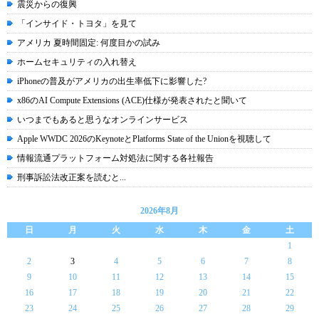
震災からの復興
「インサイド・トヨタ」を見て
アメリカ 夏時間固定: 何度目かの試み
ホームセキュリティの入れ替え
iPhoneの普及がアメリカの出生率低下に影響した?
x86のAI Compute Extensions (ACE)仕様が発表されたと聞いて
いつまでもあると思うなオンラインサービス
Apple WWDC 2026のKeynoteとPlatforms State of the Unionを視聴して
情報流通プラットフォーム対処法に関する各社報告
刑事訴訟法改正案を読むと...
2026年8月
日
月
火
水
木
金
土
1
2
3
4
5
6
7
8
9
10
11
12
13
14
15
16
17
18
19
20
21
22
23
24
25
26
27
28
29