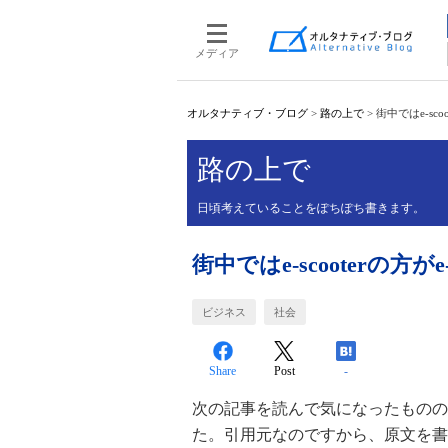
メディア
オルタナティブ・ブログ
>
路の上で
>
街中ではe-scoo
路の上で
日頃考えていることをぽちぽち書きます。
街中ではe-scooterの方がe-
ビジネス
社会
Share
Post
-
次の記事を読んで気になったものの
た。引用元なのですから、原文を書