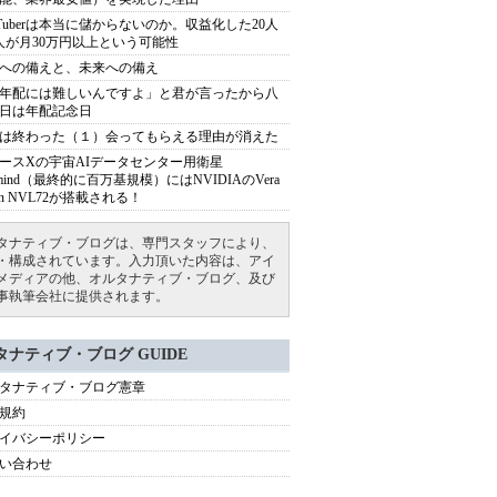
uTuberは本当に儲からないのか。収益化した20人
人が月30万円以上という可能性
への備えと、未来への備え
年配には難しいんですよ」と君が言ったから八
日は年配記念日
は終わった（１）会ってもらえる理由が消えた
ースXの宇宙AIデータセンター用衛星
armind（最終的に百万基規模）にはNVIDIAのVera
bin NVL72が搭載される！
タナティブ・ブログは、専門スタッフにより、
・構成されています。入力頂いた内容は、アイ
メディアの他、オルタナティブ・ブログ、及び
事執筆会社に提供されます。
タナティブ・ブログ GUIDE
タナティブ・ブログ憲章
規約
イバシーポリシー
い合わせ