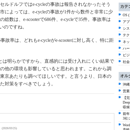
ルドルフではe-cycleの事故は報告されなかったそう
カテ
によっては、e-cycleの事故が1件から数件と非常に少
OS 
、e-scooterで686件、e-cycleで35件。事故率は
アプ
ないのですね。
シス
テク
率は、どれもe-cycleがe-scooterに対し高く、特に距
ネッ
。
ハー
ビジネ
定なことは明らかですから、直感的には受け入れにくい結果で
社会 
の他の環境も影響していると思われます。これから調
東京あたりも調べてほしいです。と言うより、日本の
オル
た対策をすべきでしょう。
沖縄
営業
【完
De
収候
前年
3社
Wo
！
(2026/03/25)
高性