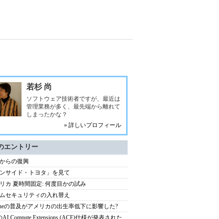
若杉 尚
ソフトウェア技術者ですが、最近は
管理業務が多く、最先端から離れて
しまったかな？
» 詳しいプロフィール
のエントリー
からの復興
ンサイド・トヨタ」を見て
リカ 夏時間固定: 何度目かの試み
ムセキュリティの入れ替え
honeの普及がアメリカの出生率低下に影響した?
のAI Compute Extensions (ACE)仕様が発表された