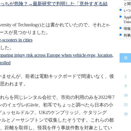
っちが危険？→最新研究で判明した「意外すぎる結
と聞
いつ
Appl
Un
ersity of Technology)とは書かれていたので、それとe-
情報
リリースが見つかりました。
刑事
scooters in cities
した。
mparing injury risk across Europe when vehicle-type, location,
日
rolled
義は書かれていませんが、前者は電動キックボードで間違いなく、後
2
思われます。
9
16
れらを同じレンタル会社で、市街の利用のみを2022年7
ンのイェヴレ(Gävle、初耳でちょっと調べたら日本の小
23
デュッセルドルフ、UKのケンブリッジ、ケタリング
30
、リバプールとノーサンプトンで収集したそうです。これらの都
、距離を取得し、怪我を伴う事故件数を対象としてい