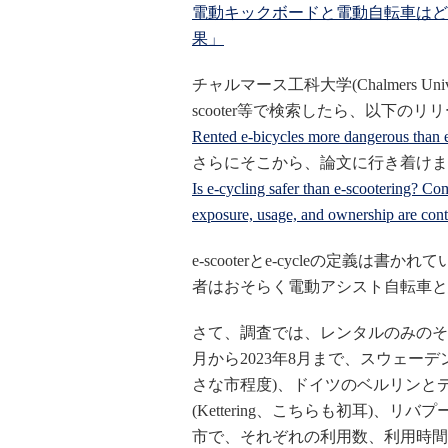
電動キックボードと電動自転車はど
果」
チャルマース工科大学(Chalmers Univ
scooter等で検索したら、以下の
Rented e-bicycles more dangerous than e-
さらにそこから、論文に行き着けま
Is e-cycling safer than e-scootering? Co
exposure, usage, and ownership are cont
e-scooterとe-cycleの定
者はおそらく電動アシスト自転車と
さて、調査では、レンタルのみのそ
月から2023年8月まで、スウェーデ
さな市程度)、ドイツのベルリンと
(Kettering、こちらも初耳)
市で、それぞれの利用数、利用時間