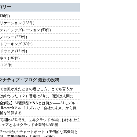
ゴリー
(136件)
リケーション (133件)
テムインテグレーション (53件)
ノロジー (323件)
トワーキング (60件)
ドウェア (151件)
ス (182件)
(195件)
タナティブ・ブログ 最新の投稿
で台風が来たときの過ごし方、とでも言うか
は終わった（２）普遍はAIに、個別は人間に
全解説】AI駆動型M&Aとは何か――AIモデル＋
ep Researchアルゴリズムで「会社の未来」から買
補を逆算する
同期比43%成長、世界クラウド市場における上位
シェアとネオクラウド企業9社の影響
rdPress最強のチャットボット（圧倒的な高機能と
能、業界最安値）を実現した理由