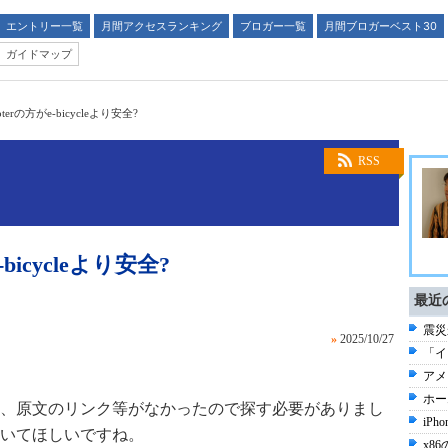
エントリー一覧
月間アクセスランキング
ブロガー一覧
月間ブロガーベスト30
ガイドマップ
terの方がe-bicycleより安全?
RSS
bicycleより安全?
最近
震災
»
2025/10/27
「イ
アメ
ホー
、原文のリンク等がなかったので探す必要がありまし
iP
いてほしいですね。
x86