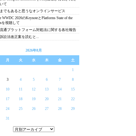
いて
までもあると思うなオンラインサービス
e WWDC 2026のKeynoteとPlatforms State of the
ionを視聴して
流通プラットフォーム対処法に関する各社報告
訴訟法改正案を読むと...
2026年8月
月
火
水
木
金
土
1
3
4
5
6
7
8
10
11
12
13
14
15
17
18
19
20
21
22
24
25
26
27
28
29
31