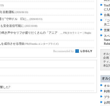
Yo
/23)
に1
) 自動運転
(2026/06/10)
台風
盛り”で99ドル E5に...
(2026/03/13)
「ご
月二
ーにも安全送信可能に
(2025/10/08)
営業
鳴き声やセリフが盛りだくさんの「アニア ...
PR(タカラトミー｜Hugku
スペ
St
入を成功させる理由
Ru
PR(ITmedia エンタープライズ)
Recommended by
オル
企画
ティ
本記
オル
オル
影響した?
利用
プラ
お問