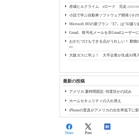
赤城ヒルクライム eロード 完走
(2025/09
小説で学ぶ自動車ソフトウェア開発 (その9
Microsoft 365の新プラン「E7」は“AI盛り
Gmail、暗号化メールを非Gmailユーザ
おかたづけもできる点がうれしい！ 動物の
m)
大阪ガスに学ぶ！ 大手企業が生成AI導
最新の投稿
アメリカ 夏時間固定: 何度目かの試み
ホームセキュリティの入れ替え
iPhoneの普及がアメリカの出生率低下に
Share
Post
-