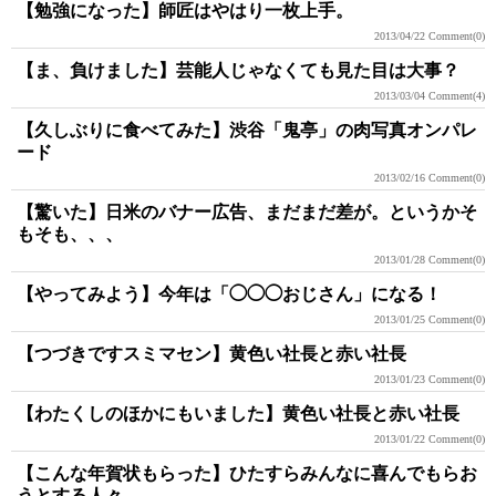
【勉強になった】師匠はやはり一枚上手。
2013/04/22
Comment(0)
【ま、負けました】芸能人じゃなくても見た目は大事？
2013/03/04
Comment(4)
【久しぶりに食べてみた】渋谷「鬼亭」の肉写真オンパレ
ード
2013/02/16
Comment(0)
【驚いた】日米のバナー広告、まだまだ差が。というかそ
もそも、、、
2013/01/28
Comment(0)
【やってみよう】今年は「◯◯◯おじさん」になる！
2013/01/25
Comment(0)
【つづきですスミマセン】黄色い社長と赤い社長
2013/01/23
Comment(0)
【わたくしのほかにもいました】黄色い社長と赤い社長
2013/01/22
Comment(0)
【こんな年賀状もらった】ひたすらみんなに喜んでもらお
うとする人々