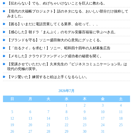
【伝わらない】でも、めげちゃいけないことを巨人に教わる。
【現代の大福帳プロジェクト】話のネタになる、おいしい部分だけ抜粋して
みました。
【困る】いまだに電話営業してくる業界、会社って、、、
【感心した】朝ドラ「まんぷく」のモデル安藤百福翁に学ぶべき点。
【ブランドを守る】ソニー盛田御大の心意気にグッとくる。
【「出るクイ」を求む！】ソニー、昭和四十四年の人材募集広告
【メモした】クラウドファンディング成功者の秘密を聞く。
【受講させていただいた】久米先生の『ビジネスコミュニケーションII』は
現代の究極の実学。
【マジ驚いた】練習すると絵は上手くなるらしい。
2026年7月
日
月
火
水
木
金
土
1
2
3
4
5
6
7
8
9
10
11
12
13
14
15
16
17
18
19
20
21
22
23
24
25
26
27
28
29
30
31