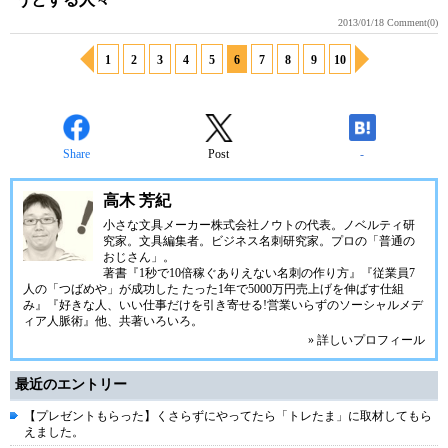
2013/01/18
Comment(0)
1
2
3
4
5
6
7
8
9
10
Share
Post
-
高木 芳紀
小さな文具メーカー株式会社ノウトの代表。ノベルティ研
究家。文具編集者。ビジネス名刺研究家。プロの「普通の
おじさん」。
著書『1秒で10倍稼ぐありえない名刺の作り方』『従業員7
人の「つばめや」が成功した たった1年で5000万円売上げを伸ばす仕組
み』『好きな人、いい仕事だけを引き寄せる!営業いらずのソーシャルメデ
ィア人脈術』他、共著いろいろ。
» 詳しいプロフィール
最近のエントリー
【プレゼントもらった】くさらずにやってたら「トレたま」に取材してもら
えました。