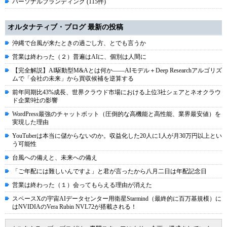
パーソナルブランディング (115件)
オルタナティブ・ブログ 最新の投稿
沖縄で台風が来たときの過ごし方、とでも言うか
営業は終わった（２）普遍はAIに、個別は人間に
【完全解説】AI駆動型M&Aとは何か――AIモデル＋Deep Researchアルゴリズ
ムで「会社の未来」から買収候補を逆算する
前年同期比43%成長、世界クラウド市場における上位3社シェアとネオクラウ
ド企業9社の影響
WordPress最強のチャットボット（圧倒的な高機能と高性能、業界最安値）を
実現した理由
YouTuberは本当に儲からないのか。収益化した20人に1人が月30万円以上とい
う可能性
台風への備えと、未来への備え
「ご年配には難しいんですよ」と君が言ったから八月二日は年配記念日
営業は終わった（１）会ってもらえる理由が消えた
スペースXの宇宙AIデータセンター用衛星Starmind（最終的に百万基規模）に
はNVIDIAのVera Rubin NVL72が搭載される！