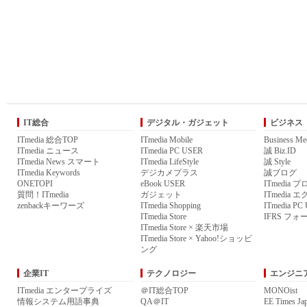
IT総合
デジタル・ガジェット
ビジネス
ITmedia 総合TOP
ITmedia Mobile
Business Me
ITmedia ニュース
ITmedia PC USER
誠 Biz.ID
ITmedia News スマート
ITmedia LifeStyle
誠 Style
ITmedia Keywords
デジカメプラス
誠ブログ
ONETOPI
eBook USER
ITmedia 
質問！ITmedia
ガジェット
ITmedia
zenbackキーワーズ
ITmedia Shopping
ITmedia P
ITmedia Store
IFRS フォ
ITmedia Store × 楽天市場
ITmedia Store × Yahoo!ショッピ
ング
企業IT
テクノロジー
エンジニ
ITmedia エンタープライズ
＠IT総合TOP
MONOist
情報システム用語事典
QA＠IT
EE Times Ja