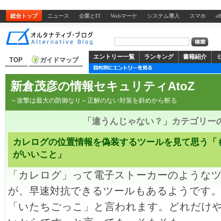
総合トップ
ニュース
企業とIT
Webマーケ
システム導入
スマホ
e
エントリー一覧
ランキング
書籍紹介
TOP
ガイドマップ
新倉茂彦の情報セキュリティAtoZ
～攻撃は最大の防御なり～正解のない対策を斜めから斬る
「違うんじゃない？」カテゴリー
カレログの位置情報を偽装するツールを見て思う「
がいいこと」
「カレログ」って電子ストーカーのような
が、早速対抗できるツールもあるようです
「いたちごっこ」と言われます。どれだけや