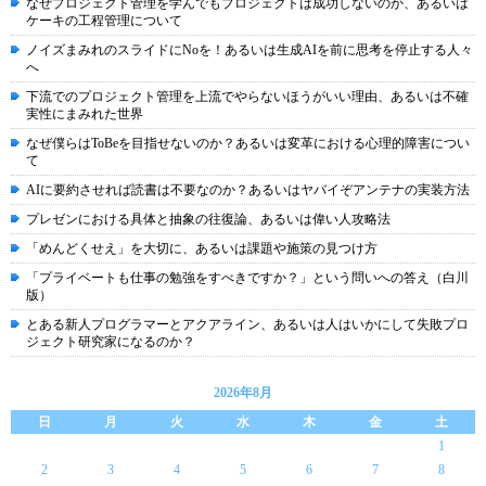
なぜプロジェクト管理を学んでもプロジェクトは成功しないのか、あるいは
ケーキの工程管理について
ノイズまみれのスライドにNoを！あるいは生成AIを前に思考を停止する人々
へ
下流でのプロジェクト管理を上流でやらないほうがいい理由、あるいは不確
実性にまみれた世界
なぜ僕らはToBeを目指せないのか？あるいは変革における心理的障害につい
て
AIに要約させれば読書は不要なのか？あるいはヤバイぞアンテナの実装方法
プレゼンにおける具体と抽象の往復論、あるいは偉い人攻略法
「めんどくせえ」を大切に、あるいは課題や施策の見つけ方
「プライベートも仕事の勉強をすべきですか？」という問いへの答え（白川
版）
とある新人プログラマーとアクアライン、あるいは人はいかにして失敗プロ
ジェクト研究家になるのか？
2026年8月
日
月
火
水
木
金
土
1
2
3
4
5
6
7
8