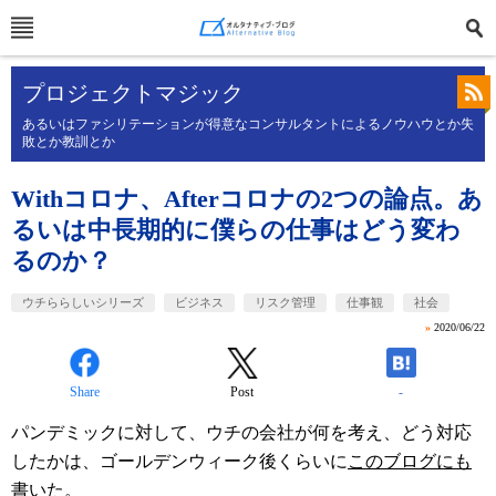
プロジェクトマジック
あるいはファシリテーションが得意なコンサルタントによるノウハウとか失
敗とか教訓とか
Withコロナ、Afterコロナの2つの論点。あ
るいは中長期的に僕らの仕事はどう変わ
るのか？
ウチららしいシリーズ
ビジネス
リスク管理
仕事観
社会
»
2020/06/22
Share
Post
-
パンデミックに対して、ウチの会社が何を考え、どう対応
したかは、ゴールデンウィーク後くらいに
このブログにも
書いた
。