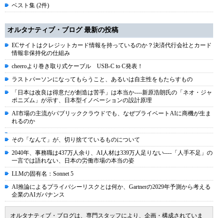
ベスト集 (2件)
オルタナティブ・ブログ 最新の投稿
ECサイトはクレジットカード情報を持っているのか？決済代行会社とカード
情報非保持化の仕組み
cheeroより巻き取り式ケーブル USB-C to C発表！
ラストパーソンになってもらうこと、あるいは自主性をもたらすもの
「日本は改良は得意だが創造は苦手」は本当か----新原浩朗氏の「ネオ・ジャ
ポニズム」が示す、日本型イノベーションの設計原理
AI市場の主流がパブリッククラウドでも、なぜプライベートAIに商機が生ま
れるのか
その「なんて」が、切り捨てているものについて
2040年、事務職は437万人余り、AI人材は339万人足りない----「人手不足」の
一言では語れない、日本の労働市場の本当の姿
LLMの固有名：Sonnet 5
AI推論によるプライバシーリスクとは何か、Gartnerの2029年予測から考える
企業のAIガバナンス
オルタナティブ・ブログは、専門スタッフにより、企画・構成されていま