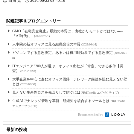
白川 克
2020/06/22 08:40:16
関連記事＆ブログエントリー
GMO「在宅完全廃止」騒動の本質は、出社かリモートかではない----
「AI時代に...
(2026/07/21)
人事院の新オフィスに見る組織発信の本質
(2026/04/16)
ビジョンでする意思決定、あるいは費用対効果でする意思決定
(2025/08/1
8)
ITエンジニア3200人が選ぶ、オフィス出社が「肯定」できる条件【調
査】
(2025/12/18)
大手企業を中心に進むオフィス回帰 テレワーク継続を阻む見えない壁
とは
(2025/08/30)
見えない生産性ロスを先回りして防ぐには
PR(ITmedia エグゼクティブ)
生成AIでナレッジ管理を革新 組織知を統合するツールとは
PR(ITmedia
エンタープライズ)
Recommended by
最新の投稿