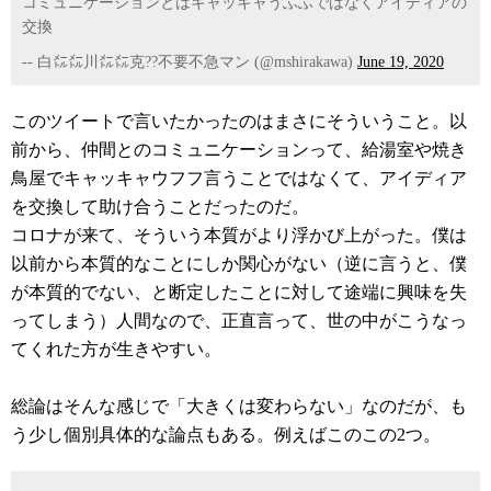
コミュニケーションとはキャッキャうふふではなくアイディアの
交換
-- 白㍍㍍川㍍㍍克??不要不急マン (@mshirakawa)
June 19, 2020
このツイートで言いたかったのはまさにそういうこと。以
前から、仲間とのコミュニケーションって、給湯室や焼き
鳥屋でキャッキャウフフ言うことではなくて、アイディア
を交換して助け合うことだったのだ。
コロナが来て、そういう本質がより浮かび上がった。僕は
以前から本質的なことにしか関心がない（逆に言うと、僕
が本質的でない、と断定したことに対して途端に興味を失
ってしまう）人間なので、正直言って、世の中がこうなっ
てくれた方が生きやすい。
総論はそんな感じで「大きくは変わらない」なのだが、も
う少し個別具体的な論点もある。例えばこのこの2つ。