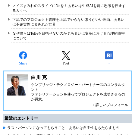
ノイズまみれのスライドにNoを！あるいは生成AIを前に思考を停止す
る人々へ
下流でのプロジェクト管理を上流でやらないほうがいい理由、あるい
は不確実性にまみれた世界
なぜ僕らはToBeを目指せないのか？あるいは変革における心理的障害
について
Share
Post
-
白川 克
ケンブリッジ・テクノロジー・パートナーズ
のコンサルタ
ント
ファシリテーションを使ってプロジェクトを成功させるの
が得意。
» 詳しいプロフィール
最近のエントリー
ラストパーソンになってもらうこと、あるいは自主性をもたらすもの