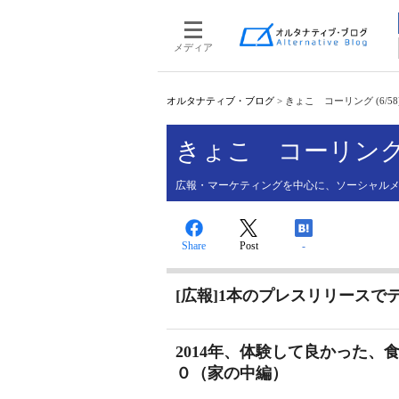
メディア
オルタナティブ・ブログ
>
きょこ コーリング (6/58
きょこ コーリン
広報・マーケティングを中心に、ソーシャルメ
Share
Post
-
[広報]1本のプレスリリース
2014年、体験して良かった
０（家の中編）