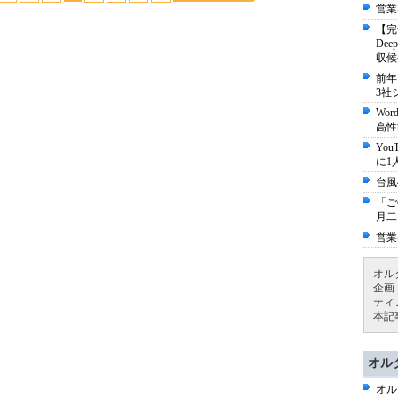
営業
【完
De
収候
前年
3社
Wo
高性
Yo
に1
台風
「ご
月二
営業
オル
企画
ティ
本記
オル
オル