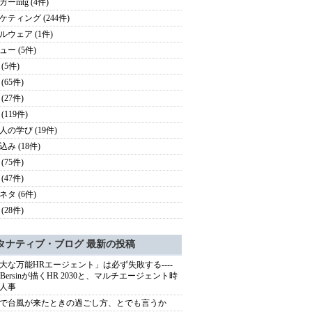
ーmtg (4件)
ケティング (244件)
ルウェア (1件)
ュー (5件)
(5件)
(65件)
(27件)
(119件)
人の学び (19件)
み (18件)
(75件)
(47件)
ネタ (6件)
(28件)
タナティブ・ブログ 最新の投稿
大な万能HRエージェント」は必ず失敗する----
sh Bersinが描くHR 2030と、マルチエージェント時
人事
で台風が来たときの過ごし方、とでも言うか