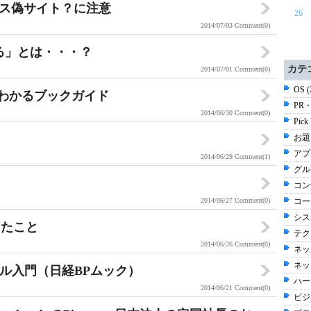
グラス偽サイト？に注意
26
2014/07/03
Comment(0)
る」とは・・・？
カテ
2014/07/01
Comment(0)
OS 
がわかるブックガイド
PR・
2014/06/30
Comment(0)
Pick
お題 
アプ
2014/06/29
Comment(1)
グルメ
。
コン
2014/06/27
Comment(0)
コー
シス
ったこと
テク
2014/06/26
Comment(0)
ネッ
ネッ
キル入門（日経BPムック）
ハー
2014/06/21
Comment(0)
ビジネ