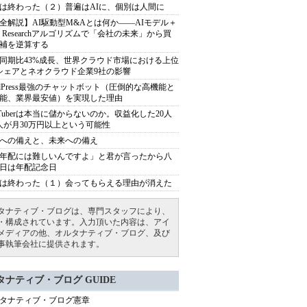
は終わった（２）普遍はAIに、個別は人間に
全解説】AI駆動型M&Aとは何か――AIモデル＋
ep Researchアルゴリズムで「会社の未来」から買
補を逆算する
同期比43%成長、世界クラウド市場における上位
シェアとネオクラウド企業9社の影響
rdPress最強のチャットボット（圧倒的な高機能と
能、業界最安値）を実現した理由
uTuberは本当に儲からないのか。収益化した20人
人が月30万円以上という可能性
への備えと、未来への備え
年配には難しいんですよ」と君が言ったから八
日は年配記念日
は終わった（１）会ってもらえる理由が消えた
タナティブ・ブログは、専門スタッフにより、
・構成されています。入力頂いた内容は、アイ
メディアの他、オルタナティブ・ブログ、及び
事執筆会社に提供されます。
タナティブ・ブログ GUIDE
タナティブ・ブログ憲章