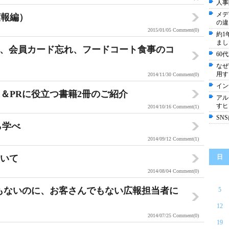
人事
メデ
広報編）
の違
2015/01/05
Comment(0)
約1
まし
商品、会員カード忘れ、フードコート食事のコ
60
なぜ
用す
2014/11/30
Comment(0)
イン
＆PRに役立つ書籍2冊のご紹介
アル
すヒ
2014/10/16
Comment(1)
SN
ら学べ
2014/09/12
Comment(1)
ついて
日
2014/08/04
Comment(0)
もないのに、お客さんでもない広報担当者に
5
12
2014/07/25
Comment(0)
19