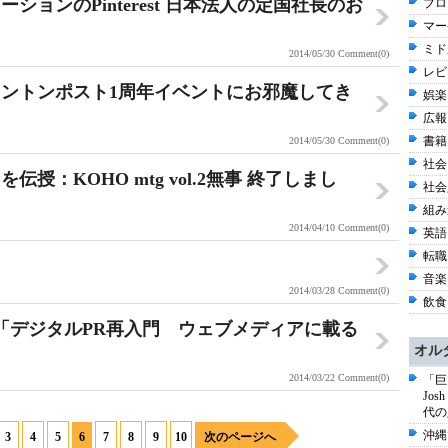
ョンのPinterest 日本法人の定国社長のお
ブロガ
マー
ミド
2014/05/30
Comment(0)
レビ
ントンポスト1周年イベントにお邪魔してき
娯楽 
広報 
書籍 
2014/05/30
Comment(0)
社会 
：KOHO mtg vol.2無事 終了しまし
社会
組み込
2014/04/10
Comment(0)
英語 
転職 
音楽
2014/03/28
Comment(0)
飲食 
「デジタルPR再入門 ウェブメディアに載る
オル
2014/03/22
Comment(0)
「巨
Jo
代の
沖縄
3
4
5
6
7
8
9
10
次のページへ