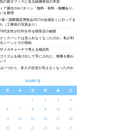
院の新オフィスに見る組織発信の本質
ィア露出の4パターン「無料・有料・報酬あり」
いを整理
年後！国際園芸博覧会2027の会場近くに行ってき
た（工事前の写真あり）
代70代女性が行列を作る喫茶店の秘密
クックパッドは見られなくなったのか。私が利
るシーンとその理由
ザメガチャーチで考える物語性
ゴリズムを抜け出して手に入れた、物事を動か
ント
Sはいつから、友人の近況が見えなくなったのか
2026年7月
月
火
水
木
金
土
1
2
3
4
6
7
8
9
10
11
13
14
15
16
17
18
20
21
22
23
24
25