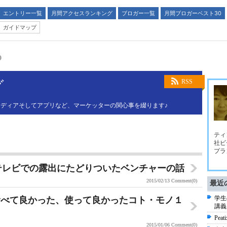
エントリー一覧
月間アクセスランキング
ブロガー一覧
月間ブロガーベスト30
ガイドマップ
)
グ
RSS
ディアそしてアプリなど、マーケッターの関心事を綴ります♪
ティ
社ビ
プラ
でテレビでの露出にたどりついたベンチャーの話
2015/02/13
Comment(0)
最近
学生
、食べて良かった、使って良かったコト・モノ１
講義
Pe
2015/01/06
Comment(0)