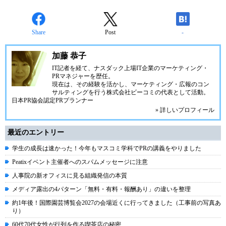
Share
Post
-
加藤 恭子
IT記者を経て、ナスダック上場IT企業のマーケティング・
PRマネジャーを歴任。
現在は、その経験を活かし、マーケティング・広報のコン
サルティングを行う株式会社ビーコミの代表として活動。
日本PR協会認定PRプランナー
» 詳しいプロフィール
最近のエントリー
学生の成長は速かった！今年もマスコミ学科でPRの講義をやりました
Peatixイベント主催者へのスパムメッセージに注意
人事院の新オフィスに見る組織発信の本質
メディア露出の4パターン「無料・有料・報酬あり」の違いを整理
約1年後！国際園芸博覧会2027の会場近くに行ってきました（工事前の写真あ
り）
60代70代女性が行列を作る喫茶店の秘密