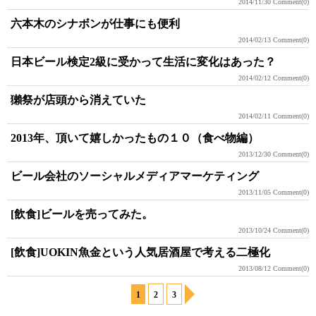
2014/11/30
Comment(0)
六本木のシナボンが仕事にも便利
2014/02/13
Comment(0)
日本ビール検定2級に受かって生活に変化はあった？
2014/02/12
Comment(0)
獺祭が店頭から消えていた
2014/02/11
Comment(0)
2013年、頂いて嬉しかったもの１０（食べ物編）
2013/12/30
Comment(0)
ビール会社のソーシャルメディアマーケティング
2013/11/05
Comment(0)
[飲食]ビールを売ってみた。
2013/10/24
Comment(0)
[飲食]UOKIN魚金という人気居酒屋で考える二極化
2013/08/12
Comment(0)
1
2
3