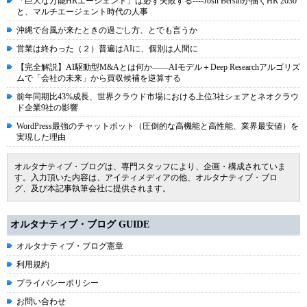
「巨大な万能HRエージェント」は必ず失敗する----Josh Bersinが描くHR 2030
と、マルチエージェント時代の人事
沖縄で台風が来たときの過ごし方、とでも言うか
営業は終わった（２）普遍はAIに、個別は人間に
【完全解説】AI駆動型M&Aとは何か――AIモデル＋Deep Researchアルゴリズ
ムで「会社の未来」から買収候補を逆算する
前年同期比43%成長、世界クラウド市場における上位3社シェアとネオクラウ
ド企業9社の影響
WordPress最強のチャットボット（圧倒的な高機能と高性能、業界最安値）を
実現した理由
オルタナティブ・ブログは、専門スタッフにより、企画・構成されていま
す。入力頂いた内容は、アイティメディアの他、オルタナティブ・ブロ
グ、及び本記事執筆会社に提供されます。
オルタナティブ・ブログ GUIDE
オルタナティブ・ブログ憲章
利用規約
プライバシーポリシー
お問い合わせ