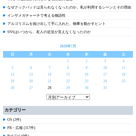
なぜクックパッドは見られなくなったのか。私が利用するシーンとその理由
インザメガチャーチで考える物語性
アルゴリズムを抜け出して手に入れた、物事を動かすヒント
SNSはいつから、友人の近況が見えなくなったのか
2026年7月
日
月
火
水
木
金
土
1
2
3
4
5
6
7
8
9
10
11
12
13
14
15
16
17
18
19
20
21
22
23
24
25
26
27
28
29
30
31
カテゴリー
OS (2件)
PR・広報 (317件)