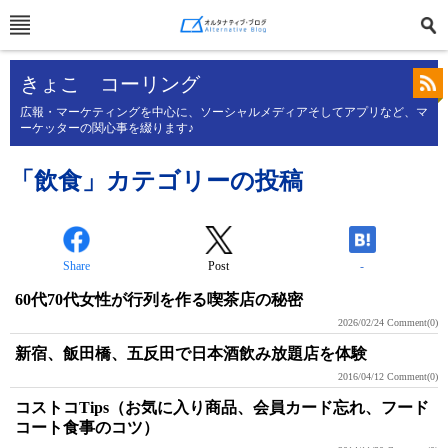
きょこ コーリング
広報・マーケティングを中心に、ソーシャルメディアそしてアプリなど、マ
ーケッターの関心事を綴ります♪
「飲食」カテゴリーの投稿
Share
Post
-
60代70代女性が行列を作る喫茶店の秘密
2026/02/24
Comment(0)
新宿、飯田橋、五反田で日本酒飲み放題店を体験
2016/04/12
Comment(0)
コストコTips（お気に入り商品、会員カード忘れ、フード
コート食事のコツ）