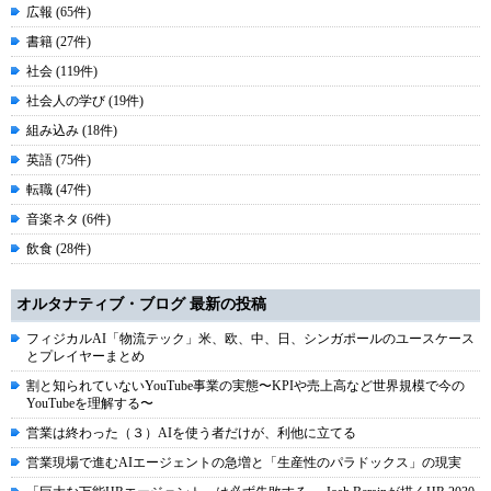
広報 (65件)
書籍 (27件)
社会 (119件)
社会人の学び (19件)
組み込み (18件)
英語 (75件)
転職 (47件)
音楽ネタ (6件)
飲食 (28件)
オルタナティブ・ブログ 最新の投稿
フィジカルAI「物流テック」米、欧、中、日、シンガポールのユースケース
とプレイヤーまとめ
割と知られていないYouTube事業の実態〜KPIや売上高など世界規模で今の
YouTubeを理解する〜
営業は終わった（３）AIを使う者だけが、利他に立てる
営業現場で進むAIエージェントの急増と「生産性のパラドックス」の現実