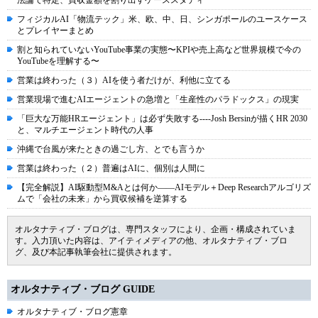
法論で特定、買収金額を割り出すケーススタディ
フィジカルAI「物流テック」米、欧、中、日、シンガポールのユースケース
とプレイヤーまとめ
割と知られていないYouTube事業の実態〜KPIや売上高など世界規模で今の
YouTubeを理解する〜
営業は終わった（３）AIを使う者だけが、利他に立てる
営業現場で進むAIエージェントの急増と「生産性のパラドックス」の現実
「巨大な万能HRエージェント」は必ず失敗する----Josh Bersinが描くHR 2030
と、マルチエージェント時代の人事
沖縄で台風が来たときの過ごし方、とでも言うか
営業は終わった（２）普遍はAIに、個別は人間に
【完全解説】AI駆動型M&Aとは何か――AIモデル＋Deep Researchアルゴリズ
ムで「会社の未来」から買収候補を逆算する
オルタナティブ・ブログは、専門スタッフにより、企画・構成されていま
す。入力頂いた内容は、アイティメディアの他、オルタナティブ・ブロ
グ、及び本記事執筆会社に提供されます。
オルタナティブ・ブログ GUIDE
オルタナティブ・ブログ憲章