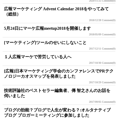
2020/11/25
Comment(0)
広報マーケティング Advent Calendar 2018をやってみて
（総括）
2018/12/28
Comment(0)
5月24日にマーケ広報meetup2018を開催します
2018/05/09
Comment(0)
[マーケティング]ツールのせいにしないこと
2017/12/11
Comment(0)
１人広報マーケで苦労している人へ
2017/10/30
Comment(0)
[広報]日本マーケティング学会のカンファレンスでPRテク
ノロジーカオスマップを発表しました
2017/10/29
Comment(0)
技術評論社のベストセラー編集者、傳 智之さんのお話を
伺いました
2017/09/05
Comment(0)
ブログの効能？ブログで人生が変わる？:オルタナティブ
ブログ ブロガーミーティングに参加しました