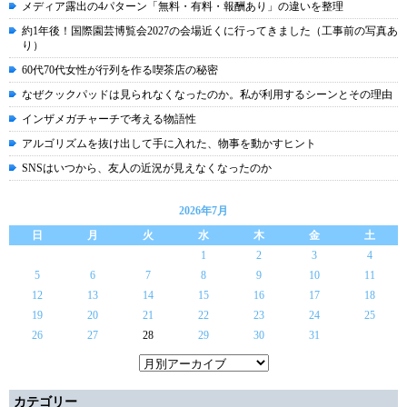
メディア露出の4パターン「無料・有料・報酬あり」の違いを整理
約1年後！国際園芸博覧会2027の会場近くに行ってきました（工事前の写真あ
り）
60代70代女性が行列を作る喫茶店の秘密
なぜクックパッドは見られなくなったのか。私が利用するシーンとその理由
インザメガチャーチで考える物語性
アルゴリズムを抜け出して手に入れた、物事を動かすヒント
SNSはいつから、友人の近況が見えなくなったのか
2026年7月
日
月
火
水
木
金
土
1
2
3
4
5
6
7
8
9
10
11
12
13
14
15
16
17
18
19
20
21
22
23
24
25
26
27
28
29
30
31
カテゴリー