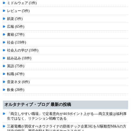
ミドルウェア (1件)
レビュー (5件)
娯楽 (5件)
広報 (65件)
書籍 (27件)
社会 (119件)
社会人の学び (19件)
組み込み (18件)
英語 (75件)
転職 (47件)
音楽ネタ (6件)
飲食 (28件)
オルタナティブ・ブログ 最新の投稿
「両立しやすい職場」で定着意向が44.9ポイント上がる----両立支援は福利厚
生ではなく、リテンション戦略である
三菱電機が買収すべきウクライナの防衛テック企業3社をAI駆動型M&Aの方