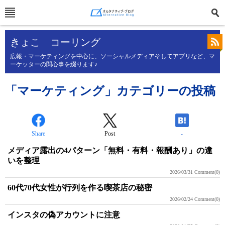
きょこ コーリング
広報・マーケティングを中心に、ソーシャルメディアそしてアプリなど、マ
ーケッターの関心事を綴ります♪
「マーケティング」カテゴリーの投稿
Share
Post
-
メディア露出の4パターン「無料・有料・報酬あり」の違
いを整理
2026/03/31
Comment(0)
60代70代女性が行列を作る喫茶店の秘密
2026/02/24
Comment(0)
インスタの偽アカウントに注意