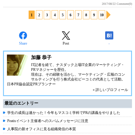
2017/08/22
Comment(0)
1
2
3
4
5
6
7
8
9
10
Share
Post
-
加藤 恭子
IT記者を経て、ナスダック上場IT企業のマーケティング・
PRマネジャーを歴任。
現在は、その経験を活かし、マーケティング・広報のコン
サルティングを行う株式会社ビーコミの代表として活動。
日本PR協会認定PRプランナー
» 詳しいプロフィール
最近のエントリー
学生の成長は速かった！今年もマスコミ学科でPRの講義をやりました
Peatixイベント主催者へのスパムメッセージに注意
人事院の新オフィスに見る組織発信の本質