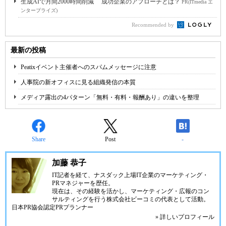
生成AIで月間2000時間削減 成功企業のアプローチとは？
PR(ITmedia エ
ンタープライズ)
Recommended by
最新の投稿
Peatixイベント主催者へのスパムメッセージに注意
人事院の新オフィスに見る組織発信の本質
メディア露出の4パターン「無料・有料・報酬あり」の違いを整理
Share
Post
-
加藤 恭子
IT記者を経て、ナスダック上場IT企業のマーケティング・
PRマネジャーを歴任。
現在は、その経験を活かし、マーケティング・広報のコン
サルティングを行う株式会社ビーコミの代表として活動。
日本PR協会認定PRプランナー
» 詳しいプロフィール