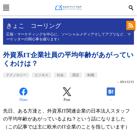
きょこ コーリング
広報・マーケティングを中心に、ソーシャルメディアそしてアプリなど、マ
ーケッターの関心事を綴ります♪
外資系IT企業社員の平均年齢があがってい
くわけは？
テクノロジー
ビジネス
社会
英語
転職
»
2011/12/12
Share
Post
-
先日、ある方達と、外資系IT関連企業の日本法人スタッフ
の平均年齢があがっているよね？という話になりました
（この記事では主に欧米のIT企業のことを指しています）