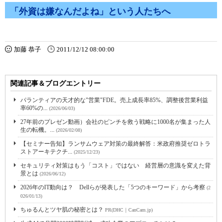
「外資は嫌なんだよね」という人たちへ
加藤 恭子
2011/12/12 08:00:00
関連記事＆ブログエントリー
パランティアの天才的な"営業"FDE。売上成長率85%、調整後営業利益
率60%の...
(2026/06/03)
27年前のプレゼン動画）会社のピンチを救う戦略に1000名が集まった人
生の転機。...
(2026/02/08)
【セミナー告知】ランサムウェア対策の最終解答：米政府推奨ゼロトラ
ストアーキテクチ...
(2025/12/23)
セキュリティ対策はもう「コスト」ではない 経営層の意識を変えた背
景とは
(2026/06/12)
2026年のIT動向は？ Dellらが発表した「5つのキーワード」から考察
(2
026/01/13)
ちゅるんとツヤ肌の秘密とは？
PR(DHC｜CanCam.jp)