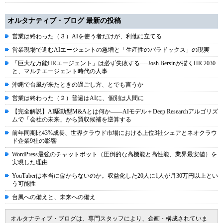
オルタナティブ・ブログ 最新の投稿
営業は終わった（３）AIを使う者だけが、利他に立てる
営業現場で進むAIエージェントの急増と「生産性のパラドックス」の現実
「巨大な万能HRエージェント」は必ず失敗する----Josh Bersinが描くHR 2030
と、マルチエージェント時代の人事
沖縄で台風が来たときの過ごし方、とでも言うか
営業は終わった（２）普遍はAIに、個別は人間に
【完全解説】AI駆動型M&Aとは何か――AIモデル＋Deep Researchアルゴリズ
ムで「会社の未来」から買収候補を逆算する
前年同期比43%成長、世界クラウド市場における上位3社シェアとネオクラウ
ド企業9社の影響
WordPress最強のチャットボット（圧倒的な高機能と高性能、業界最安値）を
実現した理由
YouTuberは本当に儲からないのか。収益化した20人に1人が月30万円以上とい
う可能性
台風への備えと、未来への備え
オルタナティブ・ブログは、専門スタッフにより、企画・構成されていま