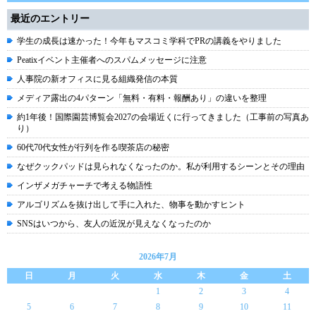
最近のエントリー
学生の成長は速かった！今年もマスコミ学科でPRの講義をやりました
Peatixイベント主催者へのスパムメッセージに注意
人事院の新オフィスに見る組織発信の本質
メディア露出の4パターン「無料・有料・報酬あり」の違いを整理
約1年後！国際園芸博覧会2027の会場近くに行ってきました（工事前の写真あ
り）
60代70代女性が行列を作る喫茶店の秘密
なぜクックパッドは見られなくなったのか。私が利用するシーンとその理由
インザメガチャーチで考える物語性
アルゴリズムを抜け出して手に入れた、物事を動かすヒント
SNSはいつから、友人の近況が見えなくなったのか
2026年7月
日
月
火
水
木
金
土
1
2
3
4
5
6
7
8
9
10
11