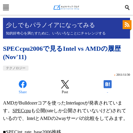
少しでもパラノイアになってみる
知的好奇心を満たすために、いろいろなことにチャレンジする
SPECcpu2006で見るIntel vs AMDの履歴
(Nov'11)
テクノロジー
»
2011/11/30
Share
Post
-
AMDがBulldozerコアを使ったInterlagosが発表されていま
す。
SPECcpu
も公開(rateしか公開されていないけど)されて
いるので、IntelとAMDの2wayサーバの比較をしてみます。
■SPECint_rate_base2006推移