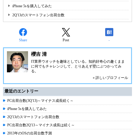
iPhone 5sを購入してみた
2Q'13のスマートフォン出荷台数
Share
Post
-
櫻吉 清
IT業界ウオッチを趣味としている。知的好奇心の趣くまま
に何でもチャレンジして、とりあえず壁にぶつかってみ
る。
» 詳しいプロフィール
最近のエントリー
PC出荷台数(3Q'13)～マイナス成長続く～
iPhone 5sを購入してみた
2Q'13のスマートフォン出荷台数
PC出荷台数2Q'13～マイナス成長は続く～
2013年のOSの出荷台数予測