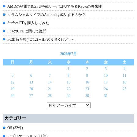
AMDの省電力&GPU搭載サーバCPUであるKyotoの将来性
クラムシェルタイプのAndroidは成功するのか？
Surface RTを購入してみた
PS4のCPUに関して疑問
PC出荷台数(4Q'12)～HP返り咲くけど...～
2026年7月
日
月
火
水
木
金
土
1
2
3
4
5
6
7
8
9
10
11
12
13
14
15
16
17
18
19
20
21
22
23
24
25
26
27
28
29
30
31
カテゴリー
OS (32件)
アプリケーション (11件)