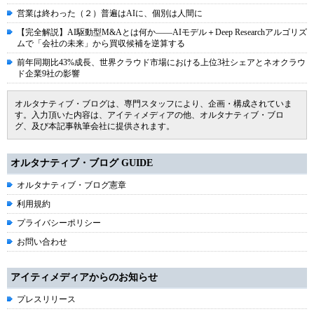
営業は終わった（２）普遍はAIに、個別は人間に
【完全解説】AI駆動型M&Aとは何か――AIモデル＋Deep Researchアルゴリズ
ムで「会社の未来」から買収候補を逆算する
前年同期比43%成長、世界クラウド市場における上位3社シェアとネオクラウ
ド企業9社の影響
オルタナティブ・ブログは、専門スタッフにより、企画・構成されていま
す。入力頂いた内容は、アイティメディアの他、オルタナティブ・ブロ
グ、及び本記事執筆会社に提供されます。
オルタナティブ・ブログ GUIDE
オルタナティブ・ブログ憲章
利用規約
プライバシーポリシー
お問い合わせ
アイティメディアからのお知らせ
プレスリリース