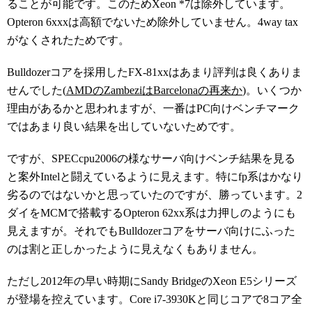
ることが可能です。このためXeon *7は除外しています。
Opteron 6xxxは高額でないため除外していません。4way tax
がなくされたためです。
Bulldozerコアを採用したFX-81xxはあまり評判は良くありま
せんでした(
AMDのZambeziはBarcelonaの再来か
)。いくつか
理由があるかと思われますが、一番はPC向けベンチマーク
ではあまり良い結果を出していないためです。
ですが、SPECcpu2006の様なサーバ向けベンチ結果を見る
と案外Intelと闘えているように見えます。特にfp系はかなり
劣るのではないかと思っていたのですが、勝っています。2
ダイをMCMで搭載するOpteron 62xx系は力押しのようにも
見えますが。それでもBulldozerコアをサーバ向けにふった
のは割と正しかったように見えなくもありません。
ただし2012年の早い時期にSandy BridgeのXeon E5シリーズ
が登場を控えています。Core i7-3930Kと同じコアで8コア全