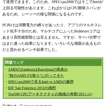
て使用できます。このため、SPECcpu2006ではそこでIntelが
上回る可能性があります。こればかりはCPU開発スパンが
あるため、シーソーの様な関係になるものです。
PC向けは消費電力の縛りがあったり、アプリのマルチスレ
ッド化不十分のため、マルチコアにふったBulldozerコアは
あまり高性能部類とは言えません。ですが、サーバ分野で
はまた違った結果になります。いろいろな側面があるもの
だと思わせるベンチ結果でした。
関連リンク
・
AMDのZambeziはBarcelonaの再来か
・
"秋のAMD FX祭り"に行ってきた
・
SPECcpu2006で見るIntel vs AMDの履歴
・
IDF San Francisco 2011の感想
・
Top500 CPUアーキテクチャの推移の考察(2011.11)