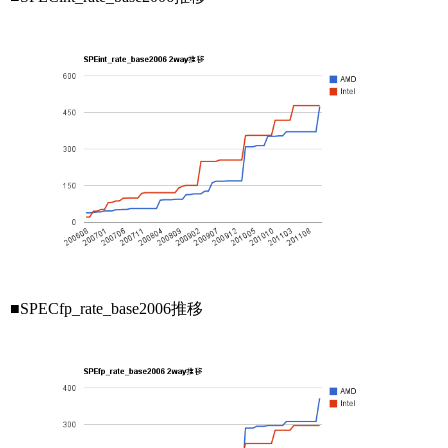
■SPECfp_rate_base2006推移