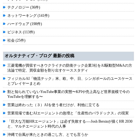
テクノロジー (36件)
ネットワーキング (141件)
ハードウェア (198件)
ビジネス (113件)
社会 (25件)
オルタナティブ・ブログ 最新の投稿
三菱電機が買収すべきウクライナの防衛テック企業3社をAI駆動型M&Aの方
法論で特定、買収金額を割り出すケーススタディ
フィジカルAI「物流テック」米、欧、中、日、シンガポールのユースケース
とプレイヤーまとめ
割と知られていないYouTube事業の実態〜KPIや売上高など世界規模で今の
YouTubeを理解する〜
営業は終わった（３）AIを使う者だけが、利他に立てる
営業現場で進むAIエージェントの急増と「生産性のパラドックス」の現実
「巨大な万能HRエージェント」は必ず失敗する----Josh Bersinが描くHR 2030
と、マルチエージェント時代の人事
沖縄で台風が来たときの過ごし方、とでも言うか