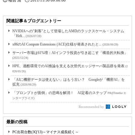
櫻吉 清
2011/11/30 09:00:00
関連記事＆ブログエントリー
NVIDIAへの"刺客"として登場したAMDのラックスケール・システム
「Heli...
(2026/07/28)
x86のAI Compute Extensions (ACE)仕様が発表されたと...
(2026/06/29)
サーバー市場は61%増：AIインフラ投資が引き起こす「構造的大転換」
(2025/12/24)
HPE、過酷環境でのAI推論を支える次世代エッジサーバ製品群を発表
(2
026/05/26)
「AIに機密データは使えない」はもう古い？ Googleが「機密AI」を
拡充
(2026/06/29)
「プロンプトが面倒」の悲鳴を解消！ AI定着のステップ
PR(ITmedia エ
ンタープライズ)
Recommended by
最新の投稿
PC出荷台数(3Q'13)～マイナス成長続く～