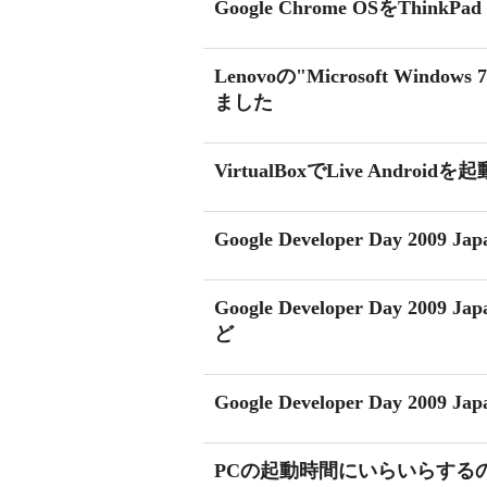
Google Chrome OSをThin
Lenovoの"Microsoft Wind
ました
VirtualBoxでLive Androi
Google Developer Day 200
Google Developer Day 20
ど
Google Developer Day 20
PCの起動時間にいらいらする