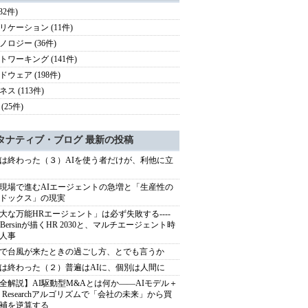
(32件)
リケーション (11件)
ノロジー (36件)
トワーキング (141件)
ドウェア (198件)
ス (113件)
(25件)
タナティブ・ブログ 最新の投稿
は終わった（３）AIを使う者だけが、利他に立
現場で進むAIエージェントの急増と「生産性の
ドックス」の現実
大な万能HRエージェント」は必ず失敗する----
sh Bersinが描くHR 2030と、マルチエージェント時
人事
で台風が来たときの過ごし方、とでも言うか
は終わった（２）普遍はAIに、個別は人間に
全解説】AI駆動型M&Aとは何か――AIモデル＋
ep Researchアルゴリズムで「会社の未来」から買
補を逆算する