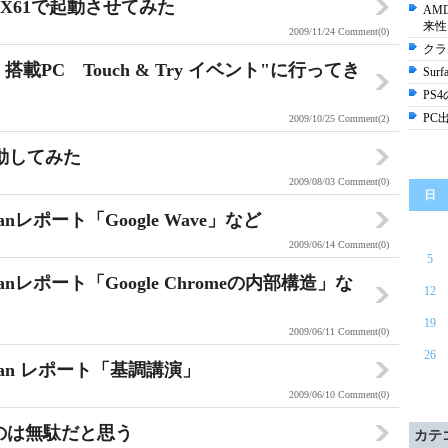
kPad X61で起動させてみた
AM
来性
2009/11/24
Comment(0)
クラ
ows 7 搭載PC Touch & Try イベント"に行ってき
Sur
PS
PC
2009/10/25
Comment(2)
dを起動してみた
2009/08/03
Comment(0)
日
9 Japanレポート「Google Wave」など
2009/06/14
Comment(0)
5
09 Japanレポート「Google Chromeの内部構造」な
12
19
2009/06/11
Comment(0)
26
09 Japan レポート「基調講演」
2009/06/10
Comment(0)
のは無駄だと思う
カテ