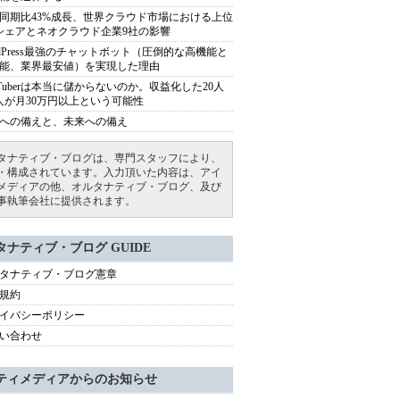
同期比43%成長、世界クラウド市場における上位
シェアとネオクラウド企業9社の影響
rdPress最強のチャットボット（圧倒的な高機能と
能、業界最安値）を実現した理由
uTuberは本当に儲からないのか。収益化した20人
人が月30万円以上という可能性
への備えと、未来への備え
タナティブ・ブログは、専門スタッフにより、
・構成されています。入力頂いた内容は、アイ
メディアの他、オルタナティブ・ブログ、及び
事執筆会社に提供されます。
タナティブ・ブログ GUIDE
タナティブ・ブログ憲章
規約
イバシーポリシー
い合わせ
ティメディアからのお知らせ