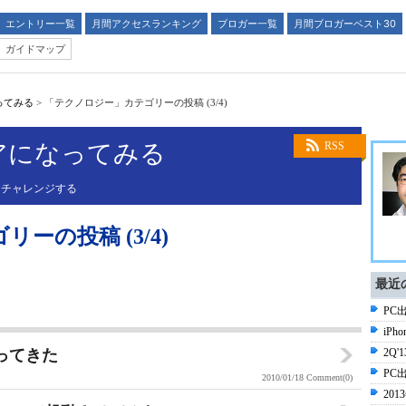
エントリー一覧
月間アクセスランキング
ブロガー一覧
月間ブロガーベスト30
ガイドマップ
ってみる
>
「テクノロジー」カテゴリーの投稿 (3/4)
アになってみる
RSS
にチャレンジする
ーの投稿 (3/4)
最近
PC
iPh
を触ってきた
2Q
PC
2010/01/18
Comment(0)
20