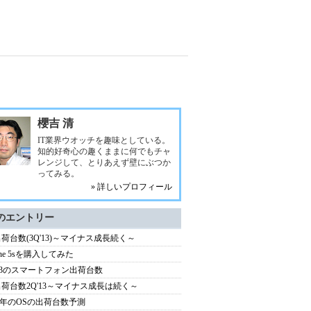
櫻吉 清
IT業界ウオッチを趣味としている。
知的好奇心の趣くままに何でもチャ
レンジして、とりあえず壁にぶつか
ってみる。
» 詳しいプロフィール
のエントリー
出荷台数(3Q'13)～マイナス成長続く～
one 5sを購入してみた
'13のスマートフォン出荷台数
出荷台数2Q'13～マイナス成長は続く～
13年のOSの出荷台数予測