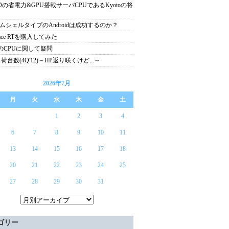
Dの省電力&GPU搭載サーバCPUであるKyotoの将
ムシェルタイプのAndroidは成功するのか？
face RTを購入してみた
4のCPUに関して疑問
出荷台数(4Q'12)～HP返り咲くけど...～
2026年7月
月
火
水
木
金
土
1
2
3
4
6
7
8
9
10
11
13
14
15
16
17
18
20
21
22
23
24
25
27
28
29
30
31
ゴリー