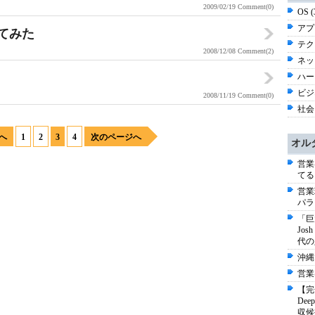
2009/02/19
Comment(0)
OS 
アプ
ってみた
テク
2008/12/08
Comment(2)
ネッ
ハー
ビジネ
2008/11/19
Comment(0)
社会 
へ
1
2
3
4
次のページへ
オル
営業
てる
営業
パラ
「巨
Jo
代の
沖縄
営業
【完
De
収候