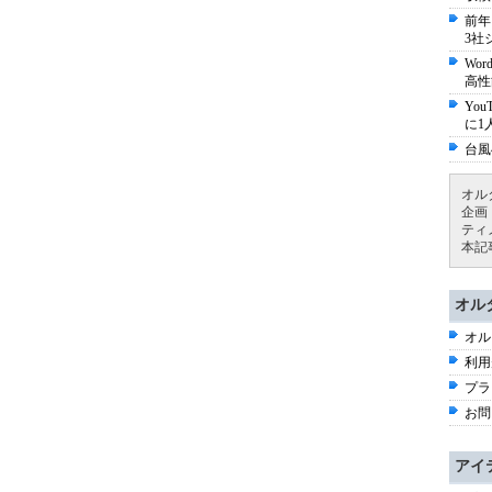
前年
3社
Wo
高性
Yo
に1
台風
オル
企画
ティ
本記
オル
オル
利用
プラ
お問
アイ