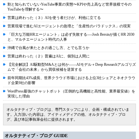
割と知られていないYouTube事業の実態〜KPIや売上高など世界規模で今の
YouTubeを理解する〜
営業は終わった（３）AIを使う者だけが、利他に立てる
営業現場で進むAIエージェントの急増と「生産性のパラドックス」の現実
「巨大な万能HRエージェント」は必ず失敗する----Josh Bersinが描くHR 2030
と、マルチエージェント時代の人事
沖縄で台風が来たときの過ごし方、とでも言うか
営業は終わった（２）普遍はAIに、個別は人間に
【完全解説】AI駆動型M&Aとは何か――AIモデル＋Deep Researchアルゴリズ
ムで「会社の未来」から買収候補を逆算する
前年同期比43%成長、世界クラウド市場における上位3社シェアとネオクラウ
ド企業9社の影響
WordPress最強のチャットボット（圧倒的な高機能と高性能、業界最安値）を
実現した理由
オルタナティブ・ブログは、専門スタッフにより、企画・構成されていま
す。入力頂いた内容は、アイティメディアの他、オルタナティブ・ブロ
グ、及び本記事執筆会社に提供されます。
オルタナティブ・ブログ GUIDE