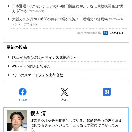
日本通運×アクセンチュアの124億円訴訟に学ぶ、なぜ大規模開発は“燃
える”のか
(2026/07/29)
大阪ガスが月2000時間の共有作業を削減！ 現場のAI活用術
PR(ITmedia
エンタープライズ)
Recommended by
最新の投稿
PC出荷台数(3Q'13)～マイナス成長続く～
iPhone 5sを購入してみた
2Q'13のスマートフォン出荷台数
Share
Post
-
櫻吉 清
IT業界ウオッチを趣味としている。知的好奇心の趣くまま
に何でもチャレンジして、とりあえず壁にぶつかってみ
る。