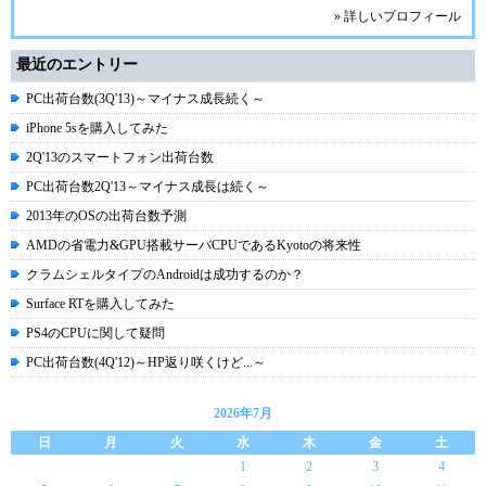
» 詳しいプロフィール
最近のエントリー
PC出荷台数(3Q'13)～マイナス成長続く～
iPhone 5sを購入してみた
2Q'13のスマートフォン出荷台数
PC出荷台数2Q'13～マイナス成長は続く～
2013年のOSの出荷台数予測
AMDの省電力&GPU搭載サーバCPUであるKyotoの将来性
クラムシェルタイプのAndroidは成功するのか？
Surface RTを購入してみた
PS4のCPUに関して疑問
PC出荷台数(4Q'12)～HP返り咲くけど...～
2026年7月
日
月
火
水
木
金
土
1
2
3
4