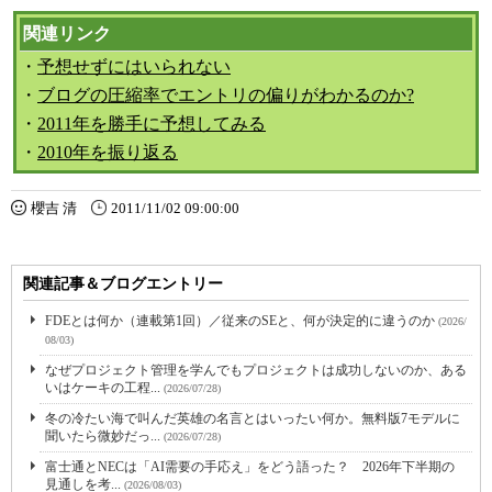
関連リンク
・
予想せずにはいられない
・
ブログの圧縮率でエントリの偏りがわかるのか?
・
2011年を勝手に予想してみる
・
2010年を振り返る
櫻吉 清
2011/11/02 09:00:00
関連記事＆ブログエントリー
FDEとは何か（連載第1回）／従来のSEと、何が決定的に違うのか
(2026/
08/03)
なぜプロジェクト管理を学んでもプロジェクトは成功しないのか、ある
いはケーキの工程...
(2026/07/28)
冬の冷たい海で叫んだ英雄の名言とはいったい何か。無料版7モデルに
聞いたら微妙だっ...
(2026/07/28)
富士通とNECは「AI需要の手応え」をどう語った？ 2026年下半期の
見通しを考...
(2026/08/03)