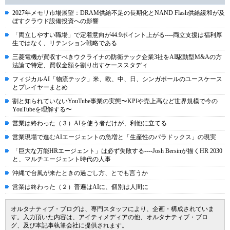
2027年メモリ市場展望：DRAM供給不足の長期化とNAND Flash供給緩和が及
ぼすクラウド設備投資への影響
「両立しやすい職場」で定着意向が44.9ポイント上がる----両立支援は福利厚
生ではなく、リテンション戦略である
三菱電機が買収すべきウクライナの防衛テック企業3社をAI駆動型M&Aの方
法論で特定、買収金額を割り出すケーススタディ
フィジカルAI「物流テック」米、欧、中、日、シンガポールのユースケース
とプレイヤーまとめ
割と知られていないYouTube事業の実態〜KPIや売上高など世界規模で今の
YouTubeを理解する〜
営業は終わった（３）AIを使う者だけが、利他に立てる
営業現場で進むAIエージェントの急増と「生産性のパラドックス」の現実
「巨大な万能HRエージェント」は必ず失敗する----Josh Bersinが描くHR 2030
と、マルチエージェント時代の人事
沖縄で台風が来たときの過ごし方、とでも言うか
営業は終わった（２）普遍はAIに、個別は人間に
オルタナティブ・ブログは、専門スタッフにより、企画・構成されていま
す。入力頂いた内容は、アイティメディアの他、オルタナティブ・ブロ
グ、及び本記事執筆会社に提供されます。