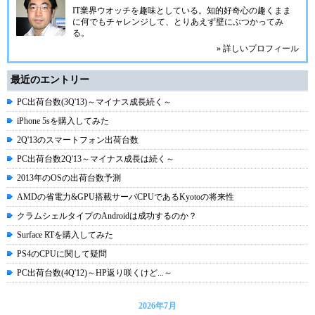
IT業界ウオッチを趣味としている。知的好奇心の趣くまま
に何でもチャレンジして、とりあえず壁にぶつかってみ
る。
» 詳しいプロフィール
最近のエントリー
PC出荷台数(3Q'13)～マイナス成長続く～
iPhone 5sを購入してみた
2Q'13のスマートフォン出荷台数
PC出荷台数2Q'13～マイナス成長は続く～
2013年のOSの出荷台数予測
AMDの省電力&GPU搭載サーバCPUであるKyotoの将来性
クラムシェルタイプのAndroidは成功するのか？
Surface RTを購入してみた
PS4のCPUに関して疑問
PC出荷台数(4Q'12)～HP返り咲くけど...～
2026年7月