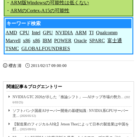
・
ARM版Windowsの可能性は低くない
・
ARMのCortex-A15の可能性
キーワード検索
AMD
CPU
Intel
GPU
NVIDIA
ARM
TI
Qualcomm
Marvell
x86
x86
IBM
POWER
Oracle
SPARC
富士通
TSMC
GLOBALFOUNDRIES
櫻吉 清
2011/02/17 09:00:00
関連記事＆ブログエントリー
NVIDIA GTC 2026が示した「推論シフト」----AIチップ市場の勢力...
(202
6/03/25)
ソフトバンク国産AIサーバー開発の基礎知識 : NVIDIA系GPUサーバー
主...
(2026/05/12)
【製造業のフィジカルAI化】Jetson Thorによって日本の製造業は中国を
打...
(2025/09/01)