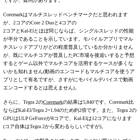
ですが、疑問があります。
Coremarkはマルチスレッドベンチマークだと思われます
が、2コアのCore 2 Duoと4コアの
2コアとKal-Elとほぼ同じならば、シングルスレッドの性能
が半分であることを示しています。モバイルアプリでマル
チスレッドアプリがどの程度普及しているか分かりません
が、既にマルチコアが普及したPC市場を後追いすると予想
するとゲーム以外でマルチコアを活用するケースが多くな
いかも知れません(動画のエンコードもマルチコアを使うア
プリとして有名ですが、さすがにモバイルデバイスで動画
エンコードするとは思えません)。
さらに、Tegra 2の
Coremark
の結果は5,840です。Coremark比
ならばKal-El/Tegra 2=1.94のため約2倍です。また、Tegra 2の
GPUはULP GeForceが8コアで、Kal-Elは12コアになります
(コア自体はTegra 2から変わるらしいですが)。