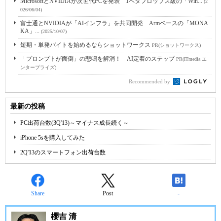
MicrosoftとNVIDIAが次世代PCを発表 1ペタフロップス級の「Win...
(2
026/06/04)
富士通とNVIDIAが「AIインフラ」を共同開発 Armベースの「MONA
KA」...
(2025/10/07)
短期・単発バイトを始めるならショットワークス
PR(ショットワークス)
「プロンプトが面倒」の悲鳴を解消！ AI定着のステップ
PR(ITmedia エ
ンタープライズ)
Recommended by
最新の投稿
PC出荷台数(3Q'13)～マイナス成長続く～
iPhone 5sを購入してみた
2Q'13のスマートフォン出荷台数
Share
Post
-
櫻吉 清