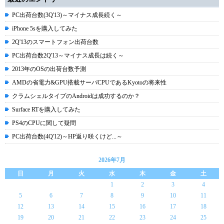
PC出荷台数(3Q'13)～マイナス成長続く～
iPhone 5sを購入してみた
2Q'13のスマートフォン出荷台数
PC出荷台数2Q'13～マイナス成長は続く～
2013年のOSの出荷台数予測
AMDの省電力&GPU搭載サーバCPUであるKyotoの将来性
クラムシェルタイプのAndroidは成功するのか？
Surface RTを購入してみた
PS4のCPUに関して疑問
PC出荷台数(4Q'12)～HP返り咲くけど...～
2026年7月
日
月
火
水
木
金
土
1
2
3
4
5
6
7
8
9
10
11
12
13
14
15
16
17
18
19
20
21
22
23
24
25