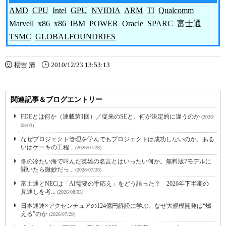
AMD
CPU
Intel
GPU
NVIDIA
ARM
TI
Qualcomm
Marvell
x86
x86
IBM
POWER
Oracle
SPARC
富士通
TSMC
GLOBALFOUNDRIES
櫻吉 清
2010/12/23 13:53:13
関連記事＆ブログエントリー
FDEとは何か（連載第1回）／従来のSEと、何が決定的に違うのか
(2026/
08/03)
なぜプロジェクト管理を学んでもプロジェクトは成功しないのか、ある
いはケーキの工程...
(2026/07/28)
冬の冷たい海で叫んだ英雄の名言とはいったい何か。無料版7モデルに
聞いたら微妙だっ...
(2026/07/28)
富士通とNECは「AI需要の手応え」をどう語った？ 2026年下半期の
見通しを考...
(2026/08/03)
日本通運×アクセンチュアの124億円訴訟に学ぶ、なぜ大規模開発は“燃
える”のか
(2026/07/29)