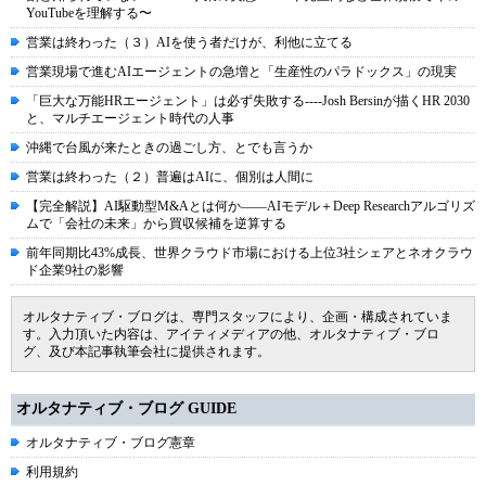
YouTubeを理解する〜
営業は終わった（３）AIを使う者だけが、利他に立てる
営業現場で進むAIエージェントの急増と「生産性のパラドックス」の現実
「巨大な万能HRエージェント」は必ず失敗する----Josh Bersinが描くHR 2030
と、マルチエージェント時代の人事
沖縄で台風が来たときの過ごし方、とでも言うか
営業は終わった（２）普遍はAIに、個別は人間に
【完全解説】AI駆動型M&Aとは何か――AIモデル＋Deep Researchアルゴリズ
ムで「会社の未来」から買収候補を逆算する
前年同期比43%成長、世界クラウド市場における上位3社シェアとネオクラウ
ド企業9社の影響
オルタナティブ・ブログは、専門スタッフにより、企画・構成されていま
す。入力頂いた内容は、アイティメディアの他、オルタナティブ・ブロ
グ、及び本記事執筆会社に提供されます。
オルタナティブ・ブログ GUIDE
オルタナティブ・ブログ憲章
利用規約