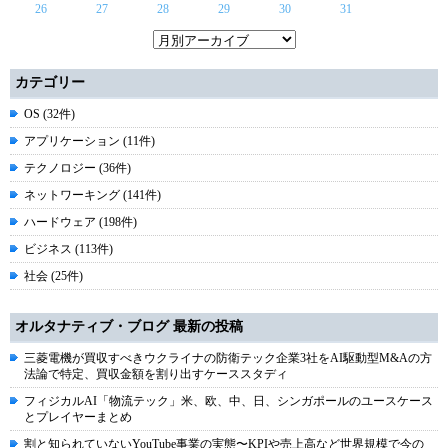
26
27
28
29
30
31
カテゴリー
OS (32件)
アプリケーション (11件)
テクノロジー (36件)
ネットワーキング (141件)
ハードウェア (198件)
ビジネス (113件)
社会 (25件)
オルタナティブ・ブログ 最新の投稿
三菱電機が買収すべきウクライナの防衛テック企業3社をAI駆動型M&Aの方
法論で特定、買収金額を割り出すケーススタディ
フィジカルAI「物流テック」米、欧、中、日、シンガポールのユースケース
とプレイヤーまとめ
割と知られていないYouTube事業の実態〜KPIや売上高など世界規模で今の