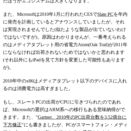
たほうがエコシステムは大きくなります。
また、Microsoftは2010年1月に行われたCESで
Slate PC
を年内
に発売を計画しているとアナウンスしていましたが、それ
は実現されませんでした(似たような製品が出ていないわけ
ではないですが)。原因はわかりませんが、一番考えられる
のはメディアタブレット用の省電力Atom(Oak Trail)が2011年
にならなければ出荷されないためではないかと思われます
(それ以外にもiPadを見て方針を変更した可能性もあります
が)。
2010年中のx86はメディアタブレット以下のデバイスに入れ
るのは消費電力は高すぎました。
もし、スレートPCの出荷がCPUに引きづられたのであれ
ば、Microsoftの選択はARM系への移行もある意味納得がで
きます。また、"
Gartner、2010年のPC出荷台数を3.52億台に
下方修正
"にも書きましたが、PCがスマートフォン・メディ