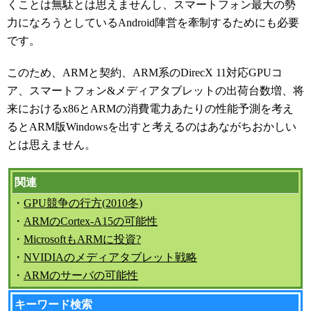
くことは無駄とは思えませんし、スマートフォン最大の勢
力になろうとしているAndroid陣営を牽制するためにも必要
です。
このため、ARMと契約、ARM系のDirecX 11対応GPUコ
ア、スマートフォン&メディアタブレットの出荷台数増、将
来におけるx86とARMの消費電力あたりの性能予測を考え
るとARM版Windowsを出すと考えるのはあながちおかしい
とは思えません。
関連
・
GPU競争の行方(2010冬)
・
ARMのCortex-A15の可能性
・
MicrosoftもARMに投資?
・
NVIDIAのメディアタブレット戦略
・
ARMのサーバの可能性
キーワード検索