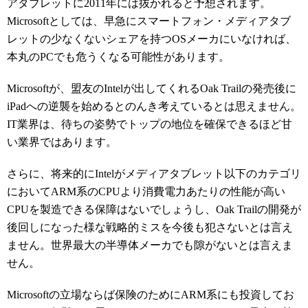
アタブレットに2011年には抜かれると予想されます。
Microsoftとしては、早急にスマートフォン・メディアタブ
レットの少なくないシェアを持つOSメーカにいなければ、
本丸のPCでも危うくなる可能性があります。
Microsoftが、盟友のIntelが出してくれるOak Trailの発売後に
iPadへの逆襲を始めるとのんき考えているとは思えません。
IT業界は、待ちの姿勢でトップの地位を確保できるほど甘
い業界ではあります。
さらに、将来的にIntelがメディアタブレット以下のカテゴリ
においてARM系のCPUより消費電力あたりの性能が高い
CPUを製造できる保障はないでしょうし、Oak Trailの開発が
後回しになった様な戦略的ミスを今後も犯さないとは言え
ません。世界最大の半導体メーカでも隙がないとは言えま
せん。
Microsoftの立場ならば保険のためにARM系にも投資してお