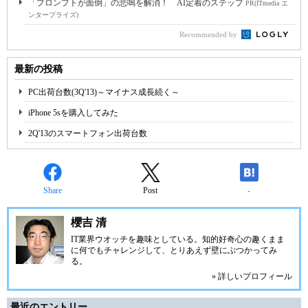
「プロンプトが面倒」の悲鳴を解消！ AI定着のステップ
PR(ITmedia エ
ンタープライズ)
Recommended by
最新の投稿
PC出荷台数(3Q'13)～マイナス成長続く～
iPhone 5sを購入してみた
2Q'13のスマートフォン出荷台数
Share
Post
-
櫻吉 清
IT業界ウオッチを趣味としている。知的好奇心の趣くまま
に何でもチャレンジして、とりあえず壁にぶつかってみ
る。
» 詳しいプロフィール
最近のエントリー