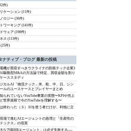
(32件)
リケーション (11件)
ノロジー (36件)
トワーキング (141件)
ドウェア (198件)
ス (113件)
(25件)
タナティブ・ブログ 最新の投稿
電機が買収すべきウクライナの防衛テック企業3
AI駆動型M&Aの方法論で特定、買収金額を割り
ケーススタディ
ジカルAI「物流テック」米、欧、中、日、シン
ールのユースケースとプレイヤーまとめ
知られていないYouTube事業の実態〜KPIや売上
ど世界規模で今のYouTubeを理解する〜
は終わった（３）AIを使う者だけが、利他に立
現場で進むAIエージェントの急増と「生産性の
ドックス」の現実
大な万能HRエージェント」は必ず失敗する----