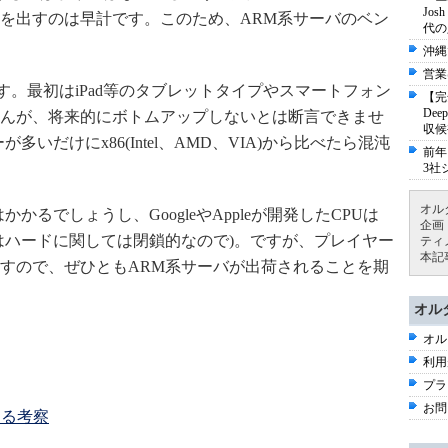
Jo
を出すのは早計です。このため、ARM系サーバのベン
代の
沖縄
営業
資します。最初はiPad等のタブレットタイプやスマートフォン
【完
De
せんが、将来的にボトムアップしないとは断言できませ
収候
いだけにx86(Intel、AMD、VIA)から比べたら混沌
前年
3社
オル
かるでしょうし、GoogleやAppleが開発したCPUは
企画
はハードに関しては閉鎖的なので)。ですが、プレイヤー
ティ
本記
すので、ぜひともARM系サーバが出荷されることを期
オル
オル
利用
プラ
お問
する考察