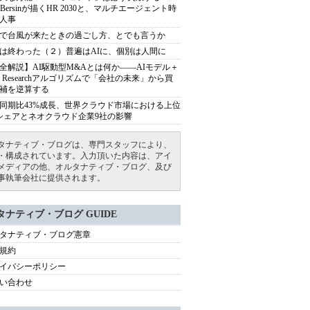
sh Bersinが描くHR 2030と、マルチエージェント時
人事
で台風が来たときの過ごし方、とでも言うか
は終わった（２）普遍はAIに、個別は人間に
全解説】AI駆動型M&Aとは何か――AIモデル＋
ep Researchアルゴリズムで「会社の未来」から買
補を逆算する
同期比43%成長、世界クラウド市場における上位
シェアとネオクラウド企業9社の影響
タナティブ・ブログは、専門スタッフにより、
・構成されています。入力頂いた内容は、アイ
メディアの他、オルタナティブ・ブログ、及び
事執筆会社に提供されます。
タナティブ・ブログ GUIDE
タナティブ・ブログ憲章
規約
イバシーポリシー
い合わせ