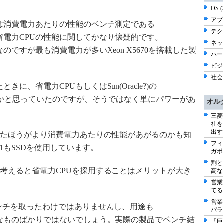
OS 
アプ
では消費電力あたりの性能のベンチ測定である
テク
を見ると省電力CPUの性能に関してかなり懐疑的です。
ネッ
のですが最も消費電力が多いXeon X5670を搭載した製
ハー
ビジネ
社会 
れたときに、省電力CPUもしくはSun(Oracle?)の
に立つのかと思っていたのですが、そうではなく単にパワーがあ
オル
三菱
社を
出す
したほうがより消費電力あたりの性能があがるのかも知
フィ
のNo.1もSSDを使用しています。
ガポ
割と
考えると省電力CPUを採用することはメリットが大き
高な
営業
てる
営業
ンチを取ったわけではありませんし、用途も
パラ
にパワフルなものばかりではないでしょう。実際の製品でベンチ結
「巨