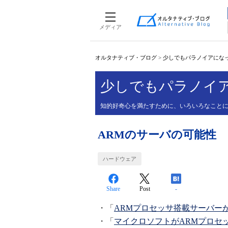
メディア
オルタナティブ・ブログ
>
少しでもパラノイアにな
少しでもパラノイ
知的好奇心を満たすために、いろいろなこと
ARMのサーバの可能性
ハードウェア
Share
Post
-
・「
ARMプロセッサ搭載サーバー
・「
マイクロソフトがARMプロセ