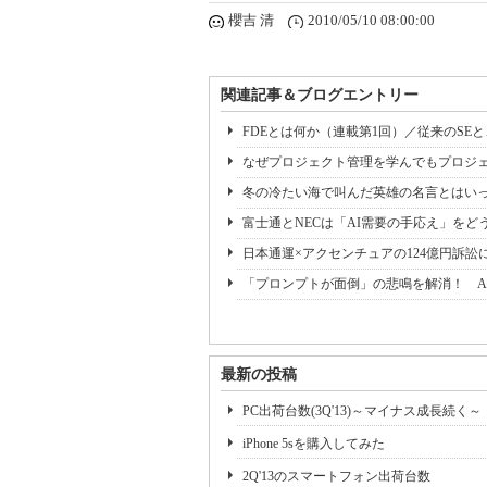
櫻吉 清
2010/05/10 08:00:00
関連記事＆ブログエントリー
FDEとは何か（連載第1回）／従来のSE
なぜプロジェクト管理を学んでもプロジェ
冬の冷たい海で叫んだ英雄の名言とはいっ
富士通とNECは「AI需要の手応え」をどう
日本通運×アクセンチュアの124億円訴訟
「プロンプトが面倒」の悲鳴を解消！ A
最新の投稿
PC出荷台数(3Q'13)～マイナス成長続く～
iPhone 5sを購入してみた
2Q'13のスマートフォン出荷台数