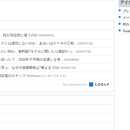
アイ
プレ
メー
RSS
Twitt
と、何が決定的に違うのか
(2026/08/03)
クトは成功しないのか、あるいはケーキの工程...
(2026/07/28)
たい何か。無料版7モデルに聞いたら微妙だっ...
(2026/07/28)
語った？ 2026年下半期の見通しを考...
(2026/08/03)
に学ぶ、なぜ大規模開発は“燃える”のか
(2026/07/29)
I定着のステップ
PR(ITmedia エンタープライズ)
Recommended by