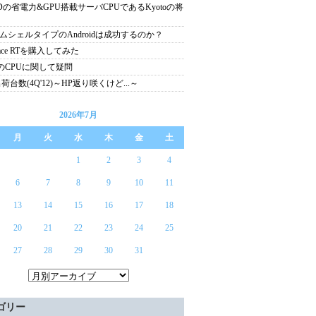
Dの省電力&GPU搭載サーバCPUであるKyotoの将
ムシェルタイプのAndroidは成功するのか？
face RTを購入してみた
4のCPUに関して疑問
出荷台数(4Q'12)～HP返り咲くけど...～
2026年7月
月
火
水
木
金
土
1
2
3
4
6
7
8
9
10
11
13
14
15
16
17
18
20
21
22
23
24
25
27
28
29
30
31
ゴリー