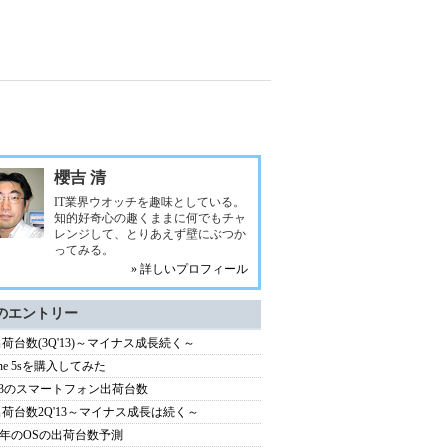
櫻吉 清
IT業界ウオッチを趣味としている。
知的好奇心の趣くままに何でもチャ
レンジして、とりあえず壁にぶつか
ってみる。
» 詳しいプロフィール
のエントリー
出荷台数(3Q'13)～マイナス成長続く～
one 5sを購入してみた
'13のスマートフォン出荷台数
出荷台数2Q'13～マイナス成長は続く～
13年のOSの出荷台数予測