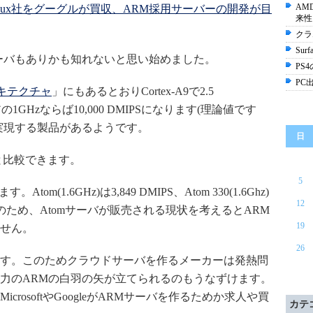
AM
nilux社をグーグルが買収、ARM採用サーバーの開発が目
来性
クラ
Sur
ーバもありかも知れないと思い始めました。
PS
PC
キテクチャ
」にもあるとおりCortex-A9で2.5
コアの1GHzならば10,000 DMIPSになります(理論値です
IPSを実現する製品があるようです。
日
と比較できます。
5
tom(1.6GHz)は3,849 DMIPS、Atom 330(1.6Ghz)
12
。このため、Atomサーバが販売される現状を考えるとARM
19
せん。
26
す。このためクラウドサーバを作るメーカーは発熱問
力のARMの白羽の矢が立てられるのもうなずけます。
rosoftやGoogleがARMサーバを作るためか求人や買
カテ