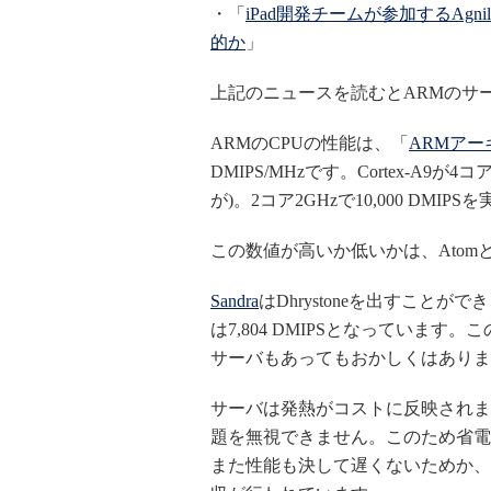
・「
iPad開発チームが参加するAg
的か
」
上記のニュースを読むとARMのサ
ARMのCPUの性能は、「
ARMアー
DMIPS/MHzです。Cortex-A9が4
が)。2コア2GHzで10,000 DM
この数値が高いか低いかは、Atom
Sandra
はDhrystoneを出すことができます。A
は7,804 DMIPSとなっています
サーバもあってもおかしくはありま
サーバは発熱がコストに反映されま
題を無視できません。このため省電
また性能も決して遅くないためか、Mic