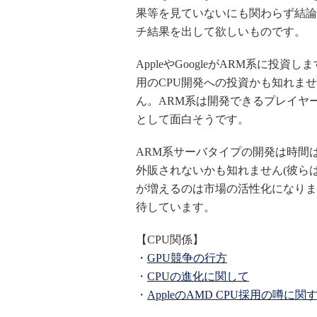
果等を見ていないにも関わらず結論
チ結果を出して欲しいものです。
AppleやGoogleがARM系に投
用のCPU開発への投資かも知れま
ん。ARM系は開発できるプレイヤーが多
として面白そうです。
ARM系サーバタイプの開発は時間はか
外販されないかも知れません(彼ら
が増えるのは市場の活性化になりま
待しています。
【CPU関係】
・
GPU競争の行方
・
CPUの進化に関して
・
AppleのAMD CPU採用の噂に関