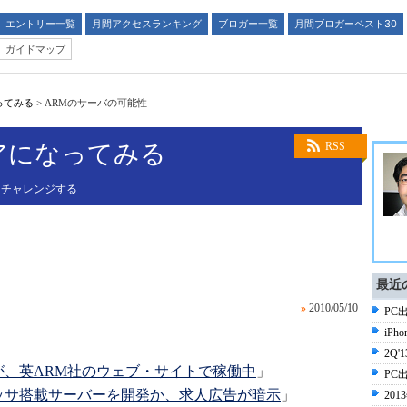
エントリー一覧
月間アクセスランキング
ブロガー一覧
月間ブロガーベスト30
ガイドマップ
ってみる
>
ARMのサーバの可能性
アになってみる
RSS
にチャレンジする
最近
»
2010/05/10
PC
iPh
2Q
が、英ARM社のウェブ・サイトで稼働中
」
PC
ッサ搭載サーバーを開発か、求人広告が暗示
」
20