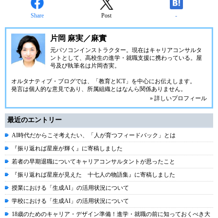
Share
Post
-
片岡 麻実／麻實
元パソコンインストラクター。現在はキャリアコンサルタ
ントとして、高校生の進学・就職支援に携わっている。屋
号及び執筆名は片岡杏実。
オルタナティブ・ブログでは、「教育とICT」を中心にお伝えします。
発言は個人的な意見であり、所属組織とはなんら関係ありません。
» 詳しいプロフィール
最近のエントリー
AI時代だからこそ考えたい、「人が育つフィードバック」とは
『振り返れば星座が輝く』に寄稿しました
若者の早期退職についてキャリアコンサルタントが思ったこと
『振り返れば星座が見えた 十七人の物語集』に寄稿しました
授業における「生成AI」の活用状況について
学校における「生成AI」の活用状況について
18歳のためのキャリア・デザイン準備！進学・就職の前に知っておくべき大