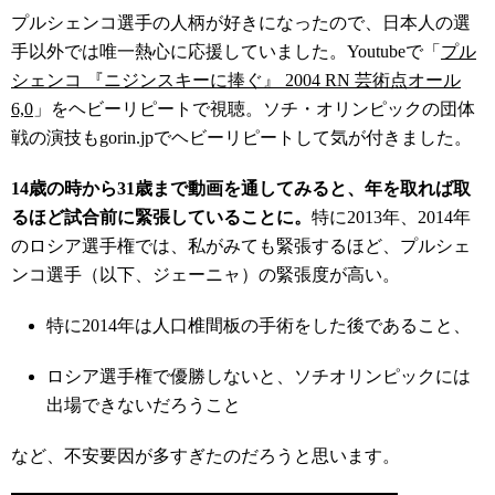
プルシェンコ選手の人柄が好きになったので、日本人の選
手以外では唯一熱心に応援していました。Youtubeで「
プル
シェンコ 『ニジンスキーに捧ぐ』 2004 RN 芸術点オール
6,0
」をヘビーリピートで視聴。ソチ・オリンピックの団体
戦の演技もgorin.jpでヘビーリピートして気が付きました。
14歳の時から31歳まで動画を通してみると、年を取れば取
るほど試合前に緊張していることに。
特に2013年、2014年
のロシア選手権では、私がみても緊張するほど、プルシェ
ンコ選手（以下、ジェーニャ）の緊張度が高い。
特に2014年は人口椎間板の手術をした後であること、
ロシア選手権で優勝しないと、ソチオリンピックには
出場できないだろうこと
など、不安要因が多すぎたのだろうと思います。