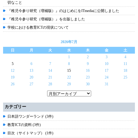
切なこと
『稚児今参り研究（増補版）』のはじめにをITmediaに公開しました
『稚児今参り研究（増補版）』を出版しました
学校における教育ICTの現状について
2026年7月
日
月
火
水
木
金
土
1
2
3
4
5
6
7
8
9
10
11
12
13
14
15
16
17
18
19
20
21
22
23
24
25
26
27
28
29
30
31
カテゴリー
日本語ワンダーランド (3件)
教育ICTの資料 (3件)
目次（サイトマップ） (1件)