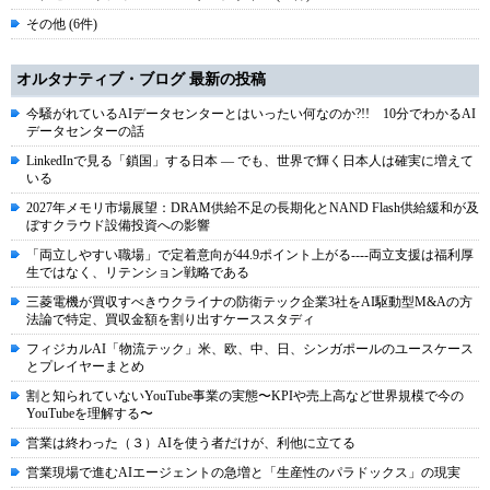
その他 (6件)
オルタナティブ・ブログ 最新の投稿
今騒がれているAIデータセンターとはいったい何なのか?!! 10分でわかるAI
データセンターの話
LinkedInで見る「鎖国」する日本 ― でも、世界で輝く日本人は確実に増えて
いる
2027年メモリ市場展望：DRAM供給不足の長期化とNAND Flash供給緩和が及
ぼすクラウド設備投資への影響
「両立しやすい職場」で定着意向が44.9ポイント上がる----両立支援は福利厚
生ではなく、リテンション戦略である
三菱電機が買収すべきウクライナの防衛テック企業3社をAI駆動型M&Aの方
法論で特定、買収金額を割り出すケーススタディ
フィジカルAI「物流テック」米、欧、中、日、シンガポールのユースケース
とプレイヤーまとめ
割と知られていないYouTube事業の実態〜KPIや売上高など世界規模で今の
YouTubeを理解する〜
営業は終わった（３）AIを使う者だけが、利他に立てる
営業現場で進むAIエージェントの急増と「生産性のパラドックス」の現実