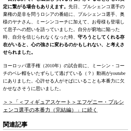
定に繋がる場合もありえます。
先日、プルシェンコ選手の
棄権の是非を問うロシアの番組に、プルシェンコ選手、奥
様のヤナさん、ミーシンコーチに加えて、お母様も登場し
て息子への想いを語っていました。自分が窮地に陥った
時、自分を信じられなくなった時、
守ろうとしてくれる存
在がいると、心の強さに変わるのかもしれない、と考えさ
せられました。
ヨーロッパ選手権（2010年）の試合前に、ミーシン・コー
チのベレ帽をいたずらして逃げている（？）動画がyoutube
にありました。心許せる人がそばにいることも本番力に欠
かせなさそうに思いました。
＞＞「＜フィギュアスケート＞エフゲニー・プルシ
ェンコ選手の本番力（完結編）」に続く
関連記事