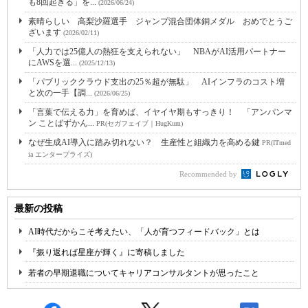
も8回起きる」を...
(2026/06/24)
素晴らしい 高梨沙羅選手 ジャンプ混合団体銅メダル おめでとうご
ざいます
(2026/02/11)
「人力では25億人の熱狂を支えられない」 NBAがAI活用パートナー
にAWSを選...
(2025/12/13)
「パブリッククラウド支出の25％超が無駄」 AIインフラのコスト増
と次の一手【調...
(2026/06/25)
「言葉で伝える力」を育めば、イヤイヤ期もすっきり！ 「アンパンマ
ン ことばずかん...
PR(セガフェイブ｜HugKum)
なぜ生成AI導入に踏み切れない？ 生産性と組織力を高める鍵
PR(ITmed
ia エンタープライズ)
Recommended by
最新の投稿
AI時代だからこそ考えたい、「人が育つフィードバック」とは
『振り返れば星座が輝く』に寄稿しました
若者の早期退職についてキャリアコンサルタントが思ったこと