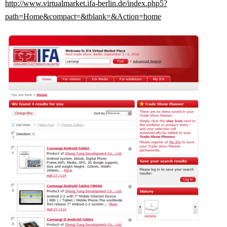
http://www.virtualmarket.ifa-berlin.de/index.php5?
path=Home&compact=&tblank=&Action=home