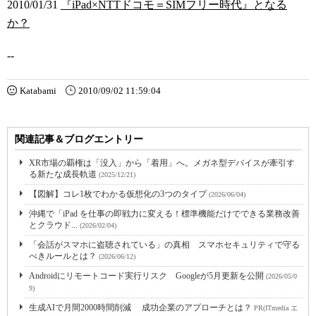
2010/01/31
『iPad×NTTドコモ＝SIMフリー時代』となる
か？
--
Katabami
2010/09/02 11:59:04
関連記事＆ブログエントリー
XR市場の覇権は「没入」から「着用」へ。メガネ型デバイスが牽引す
る新たな成長軌道
(2025/12/21)
【図解】コレ1枚でわかる仮想化の3つのタイプ
(2026/06/04)
沖縄で「iPad を仕事の即戦力に変える！標準機能だけでできる業務改善
とクラウド...
(2026/02/04)
「会話がスマホに盗聴されている」の真相 スマホセキュリティで守る
べきルールとは？
(2026/06/12)
Androidにリモートコード実行リスク Googleが5月更新を公開
(2026/05/0
9)
生成AIで月間2000時間削減 成功企業のアプローチとは？
PR(ITmedia エ