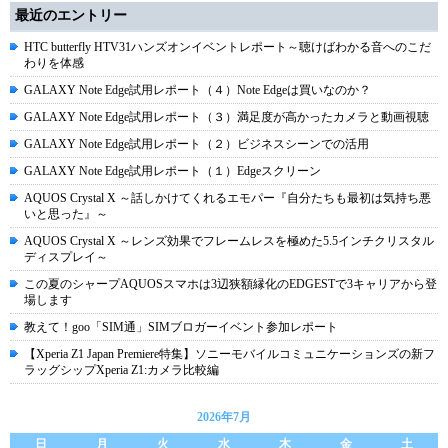
最近のエントリー
HTC butterfly HTV31ハンズオンイベントレポート～聴けばわかる音へのこだ
わりを体感
GALAXY Note Edge試用レポート（４）Note Edgeは買いなのか？
GALAXY Note Edge試用レポート（３）満足度が高かったカメラと動画視聴
GALAXY Note Edge試用レポート（２）ビジネスシーンでの活用
GALAXY Note Edge試用レポート（１）Edgeスクリーン
AQUOS Crystal X ～話しかけてくれるエモパー『自分たちも最初は気持ち悪
いと思った』～
AQUOS Crystal X ～レンズ効果でフレームレスを極めた5.5インチクリスタル
ディスプレイ～
この夏のシャープAQUOSスマホは3辺狭額縁化のEDGESTで3キャリアから登
場します
教えて！goo「SIM通」SIMブロガーイベント参加レポート
【Xperia Z1 Japan Premiere特集】ソニーモバイルコミュニケーションズの新フ
ラッグシップXperia Z1:カメラ比較編
2026年7月
日
月
火
水
木
金
土