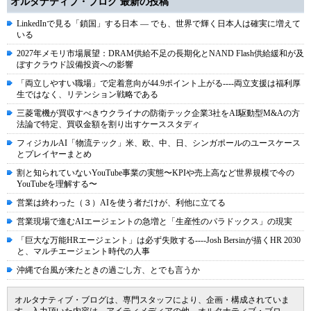
オルタナティブ・ブログ 最新の投稿
LinkedInで見る「鎖国」する日本 ― でも、世界で輝く日本人は確実に増えて
いる
2027年メモリ市場展望：DRAM供給不足の長期化とNAND Flash供給緩和が及
ぼすクラウド設備投資への影響
「両立しやすい職場」で定着意向が44.9ポイント上がる----両立支援は福利厚
生ではなく、リテンション戦略である
三菱電機が買収すべきウクライナの防衛テック企業3社をAI駆動型M&Aの方
法論で特定、買収金額を割り出すケーススタディ
フィジカルAI「物流テック」米、欧、中、日、シンガポールのユースケース
とプレイヤーまとめ
割と知られていないYouTube事業の実態〜KPIや売上高など世界規模で今の
YouTubeを理解する〜
営業は終わった（３）AIを使う者だけが、利他に立てる
営業現場で進むAIエージェントの急増と「生産性のパラドックス」の現実
「巨大な万能HRエージェント」は必ず失敗する----Josh Bersinが描くHR 2030
と、マルチエージェント時代の人事
沖縄で台風が来たときの過ごし方、とでも言うか
オルタナティブ・ブログは、専門スタッフにより、企画・構成されていま
す。入力頂いた内容は、アイティメディアの他、オルタナティブ・ブロ