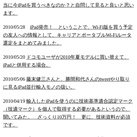
当に今iPadを買うべきなのか？と自問して見ると良いと思い
ます。
2010/05/28
iPad発売！ ということで、Wi-Fi版を買う予定
の友人への情報として、キャリアとポータブルWi-Fiルータ
選定をまとめてみました。
2010/05/20
ドコモユーザが2010年夏モデルに買い替えて、
iPadと併用する場合。
2010/05/06
藤末健三さんと、勝間和代さんのtweetやり取り
に見るiPad並行輸入モノの扱い。
2010/04/19
輸入したiPadを使うのに技術基準適合認定マーク
（技適マーク）を個人で取得する必要があるというので、
聞いてみた。 ざっくり10万円！ 更に、技術資料が必須
です。