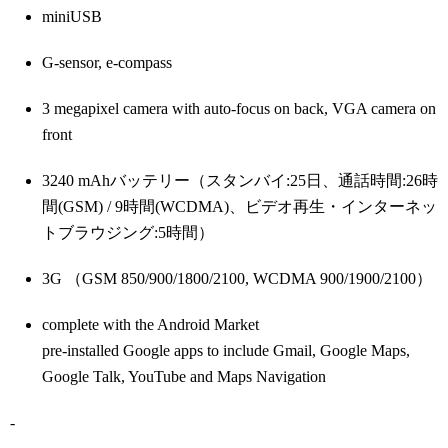
miniUSB
G-sensor, e-compass
3 megapixel camera with auto-focus on back, VGA camera on
front
3240 mAhバッテリー（スタンバイ:25日、通話時間:26時
間(GSM) / 9時間(WCDMA)、ビデオ再生・インターネッ
トブラウジング:5時間）
3G （GSM 850/900/1800/2100, WCDMA 900/1900/2100）
complete with the Android Market
pre-installed Google apps to include Gmail, Google Maps,
Google Talk, YouTube and Maps Navigation
-