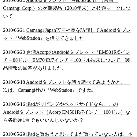
2010/06/22
Androidタブレット『WebStation』（台湾・
Camangi Corp.）の次期製品（2010年末）と技適マークにつ
いて
2010/06/21
Camangi Japan宍戸社長を訪問してAndroidタブレ
ット『WebStation』を借りてきました
2010/06/20
台湾AcorpのAndroidタブレット『EM501R/5イン
チ＝88ドル・EM704R/7インチ＝100ドル端末について、製
品情報の回答がありました。
2010/06/18
Androidタブレットを諸々調べてみようかと。
次は、Camangi社の『WebStation』ですね。
2010/06/16
iPadがリビングやベッドサイドなら、この
Androidタブレット（Acorp EM501R/7インチ・100ドル）な
ら各部屋1台でもいいんじゃないか？
2010/05/29
iPadを買おうと思ってまだ買っていない人は、本