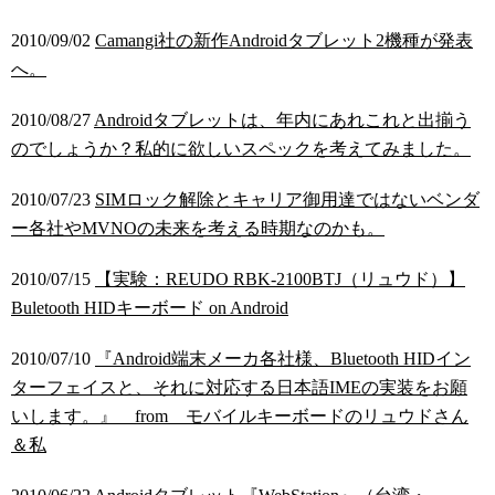
2010/09/02
Camangi社の新作Androidタブレット2機種が発表
へ。
2010/08/27
Androidタブレットは、年内にあれこれと出揃う
のでしょうか？私的に欲しいスペックを考えてみました。
2010/07/23
SIMロック解除とキャリア御用達ではないベンダ
ー各社やMVNOの未来を考える時期なのかも。
2010/07/15
【実験：REUDO RBK-2100BTJ（リュウド）】
Buletooth HIDキーボード on Android
2010/07/10
『Android端末メーカ各社様、Bluetooth HIDイン
ターフェイスと、それに対応する日本語IMEの実装をお願
いします。』 from モバイルキーボードのリュウドさん
＆私