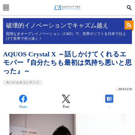
破壊的イノベーションでキャズム越え
国境なきオープンイノベーション（C&D）で、世界のソフトを日本で仕上
げて世界で売り抜く！
AQUOS Crystal X ～話しかけてくれるエ
モパー『自分たちも最初は気持ち悪いと思
った』～
モバイル＆コンテンツ
»
2014/12/26
Share
Post
-