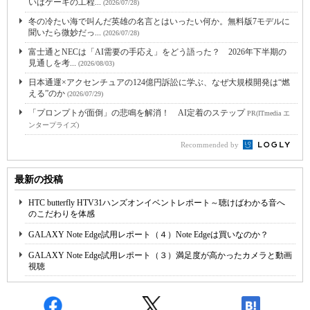
いはケーキの工程...
(2026/07/28)
冬の冷たい海で叫んだ英雄の名言とはいったい何か。無料版7モデルに
聞いたら微妙だっ...
(2026/07/28)
富士通とNECは「AI需要の手応え」をどう語った？ 2026年下半期の
見通しを考...
(2026/08/03)
日本通運×アクセンチュアの124億円訴訟に学ぶ、なぜ大規模開発は“燃
える”のか
(2026/07/29)
「プロンプトが面倒」の悲鳴を解消！ AI定着のステップ
PR(ITmedia エ
ンタープライズ)
Recommended by
最新の投稿
HTC butterfly HTV31ハンズオンイベントレポート～聴けばわかる音へ
のこだわりを体感
GALAXY Note Edge試用レポート（４）Note Edgeは買いなのか？
GALAXY Note Edge試用レポート（３）満足度が高かったカメラと動画
視聴