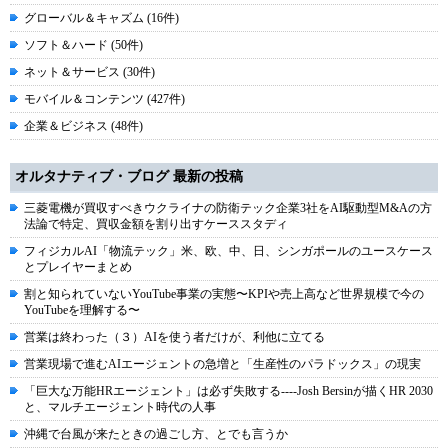
グローバル＆キャズム (16件)
ソフト＆ハード (50件)
ネット＆サービス (30件)
モバイル＆コンテンツ (427件)
企業＆ビジネス (48件)
オルタナティブ・ブログ 最新の投稿
三菱電機が買収すべきウクライナの防衛テック企業3社をAI駆動型M&Aの方
法論で特定、買収金額を割り出すケーススタディ
フィジカルAI「物流テック」米、欧、中、日、シンガポールのユースケース
とプレイヤーまとめ
割と知られていないYouTube事業の実態〜KPIや売上高など世界規模で今の
YouTubeを理解する〜
営業は終わった（３）AIを使う者だけが、利他に立てる
営業現場で進むAIエージェントの急増と「生産性のパラドックス」の現実
「巨大な万能HRエージェント」は必ず失敗する----Josh Bersinが描くHR 2030
と、マルチエージェント時代の人事
沖縄で台風が来たときの過ごし方、とでも言うか