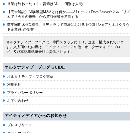
営業は終わった（２）普遍はAIに、個別は人間に
【完全解説】AI駆動型M&Aとは何か――AIモデル＋Deep Researchアルゴリズ
ムで「会社の未来」から買収候補を逆算する
前年同期比43%成長、世界クラウド市場における上位3社シェアとネオクラウ
ド企業9社の影響
オルタナティブ・ブログは、専門スタッフにより、企画・構成されていま
す。入力頂いた内容は、アイティメディアの他、オルタナティブ・ブロ
グ、及び本記事執筆会社に提供されます。
オルタナティブ・ブログ GUIDE
オルタナティブ・ブログ憲章
利用規約
プライバシーポリシー
お問い合わせ
アイティメディアからのお知らせ
プレスリリース