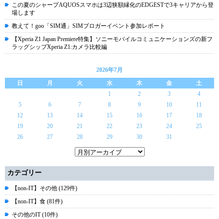
この夏のシャープAQUOSスマホは3辺狭額縁化のEDGESTで3キャリアから登
場します
教えて！goo「SIM通」SIMブロガーイベント参加レポート
【Xperia Z1 Japan Premiere特集】ソニーモバイルコミュニケーションズの新フ
ラッグシップXperia Z1:カメラ比較編
2026年7月
日
月
火
水
木
金
土
1
2
3
4
5
6
7
8
9
10
11
12
13
14
15
16
17
18
19
20
21
22
23
24
25
26
27
28
29
30
31
カテゴリー
【non-IT】その他 (129件)
【non-IT】食 (81件)
その他のIT (10件)