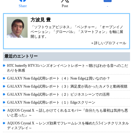
Share
Post
-
方波見 豊
「ソフトウェアビジネス」「ベンチャー」「オープンイノ
ベーション」「グローバル」「スマートフォン」を軸に展
開します。
» 詳しいプロフィール
最近のエントリー
HTC butterfly HTV31ハンズオンイベントレポート～聴けばわかる音へのこだ
わりを体感
GALAXY Note Edge試用レポート（４）Note Edgeは買いなのか？
GALAXY Note Edge試用レポート（３）満足度が高かったカメラと動画視聴
GALAXY Note Edge試用レポート（２）ビジネスシーンでの活用
GALAXY Note Edge試用レポート（１）Edgeスクリーン
AQUOS Crystal X ～話しかけてくれるエモパー『自分たちも最初は気持ち悪
いと思った』～
AQUOS Crystal X ～レンズ効果でフレームレスを極めた5.5インチクリスタル
ディスプレイ～