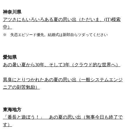
神奈川県
アツさにもいろいろある夏の思い出（ただいま、(IT)模索
中）
※ 失恋エピソード優先。結婚式は新郎自らツダってください
愛知県
あの暑い夏から30年、そして3年（クラウド的な世界へ）
異臭にとりつかれたあの夏の思い出（一般システムエンジ
ニアの刻苦勉励）
東海地方
「番長と遊ぼう！」 あの夏の思い出（無事今日も終了で
す）