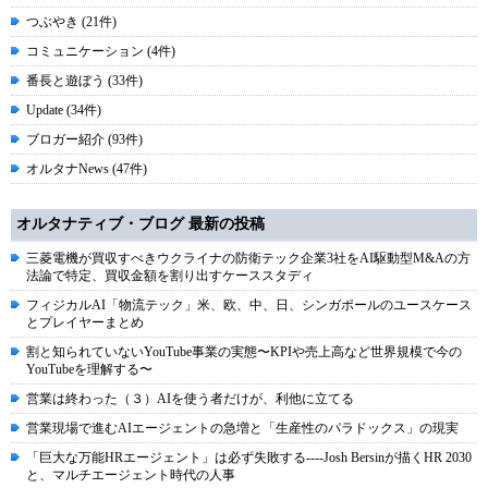
つぶやき (21件)
コミュニケーション (4件)
番長と遊ぼう (33件)
Update (34件)
ブロガー紹介 (93件)
オルタナNews (47件)
オルタナティブ・ブログ 最新の投稿
三菱電機が買収すべきウクライナの防衛テック企業3社をAI駆動型M&Aの方
法論で特定、買収金額を割り出すケーススタディ
フィジカルAI「物流テック」米、欧、中、日、シンガポールのユースケース
とプレイヤーまとめ
割と知られていないYouTube事業の実態〜KPIや売上高など世界規模で今の
YouTubeを理解する〜
営業は終わった（３）AIを使う者だけが、利他に立てる
営業現場で進むAIエージェントの急増と「生産性のパラドックス」の現実
「巨大な万能HRエージェント」は必ず失敗する----Josh Bersinが描くHR 2030
と、マルチエージェント時代の人事