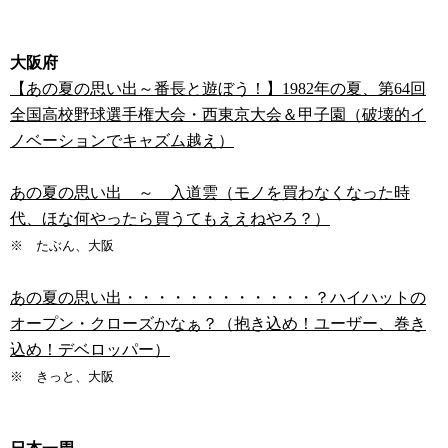
大阪府
【あの夏の思い出～番長と遊ぼう！】1982年の夏、第64回
全国高校野球選手権大会・西東京大会＆甲子園（破壊的イ
ノベーションでキャズム越え）
あの夏の思い出 ～ 入道雲（モノを買わなくなった時
代、ほな何やったら買うてもええねやろ？）
※ たぶん、大阪
あの夏の思い出・・・・・・・・・・・・？ハイハットの
オープン・クローズかなぁ？（抱き込め！ユーザー、巻き
込め！デベロッパー）
※ きっと、大阪