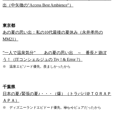
出（中矢徹の"Access Best Ambience"）
東京都
あの夏の思い出：私の10代最後の夏休み（永井孝尚の
MM21）
”一人で温泉気分” あの夏の思い出 ～ 番長と遊ぼ
う！（ITコンシェルジュの Try ! & Error ?）
※ 温泉エピソード優先。羨ましかったから
千葉県
日本の夏♪緊張の夏♪・・・（爆）（トラパパ＠ＴＯＲＡＰ
ＡＰＡ）
※ ディズニーランドエピドード優先。
珍しく
ピュアだったから