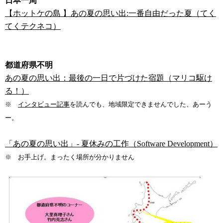
日本一周
【ホットケの島 】あの夏の思い出:一番自由だった夏（てく
てくテクネコ）
都道府県不明
あの夏の思い出：最後の一日で片づけた宿題（マリコ駆け
る！）
※
インタビュー記事
を読んでも、地域限定できませんでした、あーう
ー。
「あの夏の思い出」- 夏休みの工作（Software Development）
※ お手上げ。まったく場所が分かりません