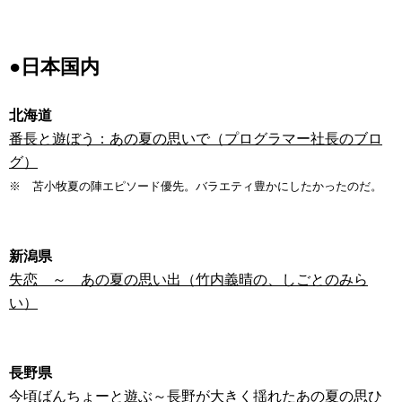
●日本国内
北海道
番長と遊ぼう：あの夏の思いで（プログラマー社長のブロ
グ）
※ 苫小牧夏の陣エピソード優先。バラエティ豊かにしたかったのだ。
新潟県
失恋 ～ あの夏の思い出（竹内義晴の、しごとのみら
い）
長野県
今頃ばんちょーと遊ぶ～長野が大きく揺れたあの夏の思ひ