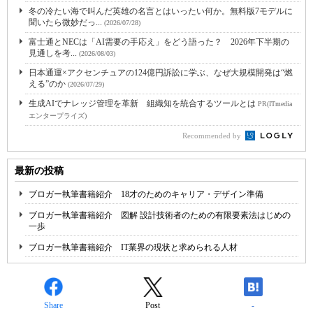
冬の冷たい海で叫んだ英雄の名言とはいったい何か。無料版7モデルに
聞いたら微妙だっ...
(2026/07/28)
富士通とNECは「AI需要の手応え」をどう語った？ 2026年下半期の
見通しを考...
(2026/08/03)
日本通運×アクセンチュアの124億円訴訟に学ぶ、なぜ大規模開発は“燃
える”のか
(2026/07/29)
生成AIでナレッジ管理を革新 組織知を統合するツールとは
PR(ITmedia
エンタープライズ)
Recommended by
最新の投稿
ブロガー執筆書籍紹介 18才のためのキャリア・デザイン準備
ブロガー執筆書籍紹介 図解 設計技術者のための有限要素法はじめの
一歩
ブロガー執筆書籍紹介 IT業界の現状と求められる人材
Share
Post
-