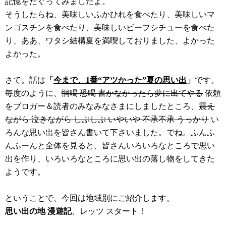
記憶をたぐってみましたよ。
そうしたらね、美味しいふかひれを食べたり、美味しいマ
ンゴスチンを食べたり、美味しいビーフシチューを食べた
り、ああ、ワタシ結構夏を満喫しておりました、よかった
よかった。
さて。話は
「
今まで、1番“アツかった”夏の思い出
」
です。
毎度のように、
恫喝 恐喝 書かなかったら夢に出てやる
依頼
をブロガー＆読者のみなみなさまにしましたところ、
震え
ながら 泣きながら しぶしぶ いやいや 不承不承 うっかり
い
ろんな思い出を皆さん書いて下さいました。でね。ふんふ
んふーんと全体を見ると、皆さんいろいろなところで思い
出を作り、いろいろなところに思い出の落し物をしてきた
ようです。
ということで、今回は地域別にご紹介します。
思い出の地 漫遊記
、レッツ スタート！