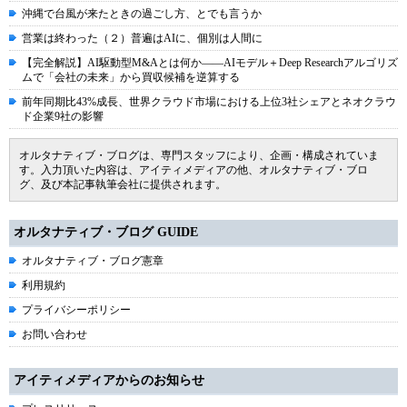
沖縄で台風が来たときの過ごし方、とでも言うか
営業は終わった（２）普遍はAIに、個別は人間に
【完全解説】AI駆動型M&Aとは何か――AIモデル＋Deep Researchアルゴリズ
ムで「会社の未来」から買収候補を逆算する
前年同期比43%成長、世界クラウド市場における上位3社シェアとネオクラウ
ド企業9社の影響
オルタナティブ・ブログは、専門スタッフにより、企画・構成されていま
す。入力頂いた内容は、アイティメディアの他、オルタナティブ・ブロ
グ、及び本記事執筆会社に提供されます。
オルタナティブ・ブログ GUIDE
オルタナティブ・ブログ憲章
利用規約
プライバシーポリシー
お問い合わせ
アイティメディアからのお知らせ