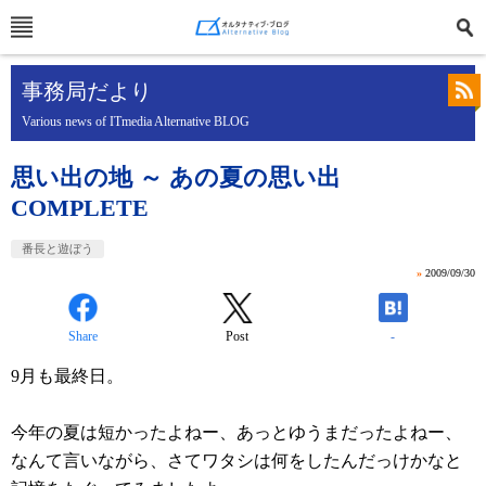
事務局だより
Various news of ITmedia Alternative BLOG
思い出の地 ～ あの夏の思い出
COMPLETE
番長と遊ぼう
»
2009/09/30
Share
Post
-
9月も最終日。
今年の夏は短かったよねー、あっとゆうまだったよねー、
なんて言いながら、さてワタシは何をしたんだっけかなと