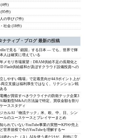
(4件)
(95件)
人の学び (7件)
・社会 (18件)
タナティブ・ブログ 最新の投稿
nkedInで見る「鎖国」する日本 ― でも、世界で輝
本人は確実に増えている
27年メモリ市場展望：DRAM供給不足の長期化と
ND Flash供給緩和が及ぼすクラウド設備投資への
立しやすい職場」で定着意向が44.9ポイント上が
---両立支援は福利厚生ではなく、リテンション戦
ある
電機が買収すべきウクライナの防衛テック企業3
AI駆動型M&Aの方法論で特定、買収金額を割り
ケーススタディ
ジカルAI「物流テック」米、欧、中、日、シン
ールのユースケースとプレイヤーまとめ
知られていないYouTube事業の実態〜KPIや売上
ど世界規模で今のYouTubeを理解する〜
は終わった（３）AIを使う者だけが、利他に立