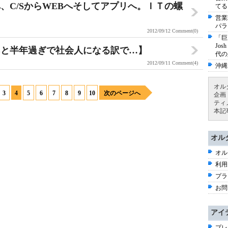
、C/SからWEBへそしてアプリへ。ＩＴの螺
てる
営業
パラ
2012/09/12
Comment(0)
「巨
Jo
あと半年過ぎで社会人になる訳で…】
代の
2012/09/11
Comment(4)
沖縄
オル
3
4
5
6
7
8
9
10
次のページへ
企画
ティ
本記
オル
オル
利用
プラ
お問
アイ
プレ