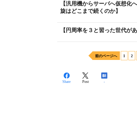
【汎用機からサーバへ仮想化へ
旋はどこまで続くのか】
【円周率を３と習った世代が
前のページへ
1
2
Share
Post
-