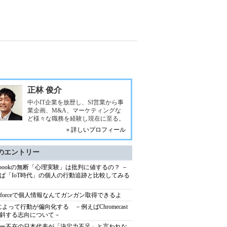
正林 俊介
中小IT企業を放歴し、SI営業から事
業企画、M&A、マーケティングな
ど様々な職務を経験し現在に至る。
» 詳しいプロフィール
のエントリー
cebookの無断「心理実験」は批判に値するの？ －
ば「IoT時代」の個人の行動追跡と比較してみる
lesforceで個人情報なんてガンガン取得できるよ
Tによって行動が偏向化する －例えばChromecast
斜する志向について－
ー不在の日本代表が「決定力不足」と言われな