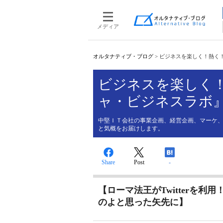
メディア
オルタナティブ・ブログ
>
ビジネスを楽しく！熱く！ 
ビジネスを楽しく！
ャ・ビジネスラボ
中堅ＩＴ会社の事業企画、経営企画、マーケ、
と気概をお届けします。
Share
Post
-
【ローマ法王がTwitterを利用！？
のよと思った矢先に】