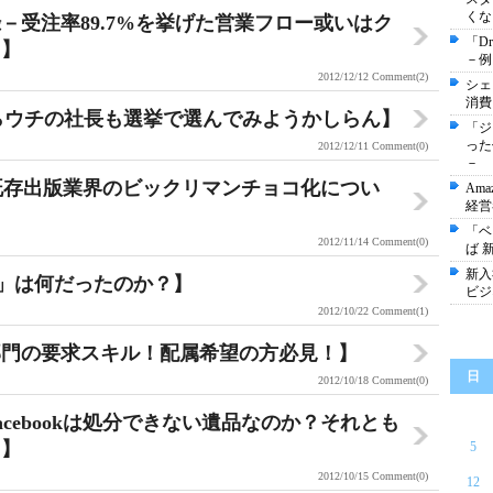
くな
－受注率89.7%を挙げた営業フロー或いはク
「D
－】
－例
2012/12/12
Comment(2)
シェ
消費
ならウチの社長も選挙で選んでみようかしらん】
「ジ
った
2012/12/11
Comment(0)
－
と既存出版業界のビックリマンチョコ化につい
Am
経営
「ベ
2012/11/14
Comment(0)
ば 
新入
xe」は何だったのか？】
ビジ
2012/10/22
Comment(1)
部門の要求スキル！配属希望の方必見！】
日
2012/10/18
Comment(0)
cebookは処分できない遺品なのか？それとも
？】
5
2012/10/15
Comment(0)
12