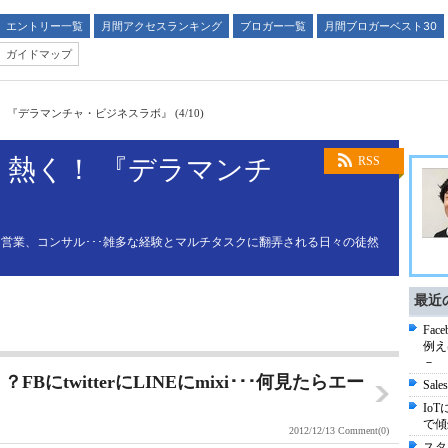
エントリー一覧
月間アクセスランキング
ブロガー一覧
月間ブロガーベスト30
ガイドマップ
『デラマンチャ・ビジネスラボ』 (4/10)
熱く！ 『デラマンチ
RSS
』
営業、コンサル･･･雑多な経験とマルチタスクに翻弄される日々の徒然
最近
Fa
例え
－
FBにtwitterにLINEにmixi･･･何見たらエー
Sa
Io
で傾
2012/12/13
Comment(0)
スタ