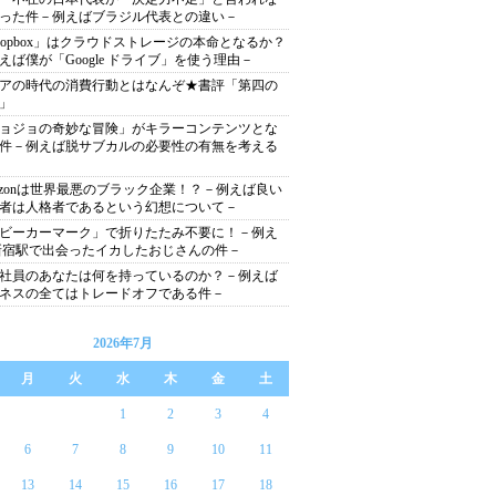
った件－例えばブラジル代表との違い－
ropbox」はクラウドストレージの本命となるか？
えば僕が「Google ドライブ」を使う理由－
アの時代の消費行動とはなんぞ★書評「第四の
」
ョジョの奇妙な冒険」がキラーコンテンツとな
件－例えば脱サブカルの必要性の有無を考える
azonは世界最悪のブラック企業！？－例えば良い
者は人格者であるという幻想について－
ビーカーマーク」で折りたたみ不要に！－例え
新宿駅で出会ったイカしたおじさんの件－
社員のあなたは何を持っているのか？－例えば
ネスの全てはトレードオフである件－
2026年7月
月
火
水
木
金
土
1
2
3
4
6
7
8
9
10
11
13
14
15
16
17
18