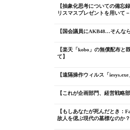
【抽象化思考についての備忘録
リスマスプレゼントを用いて
【国会議員にAKB48…そん
【楽天「kobo」の無償配布
て】
【遠隔操作ウィルス「iesys.e
【これが企画部門、経営戦略
【もしあなたが死んだとき：Fa
故人を偲ぶ現代の墓標なのか