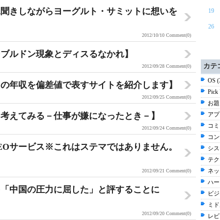
見聞きしながらヨーグルト・サミットに想いを
19
26
2012/10/10
Comment(0)
ンブルドン現象とディスるなかれ】
カテ
2012/09/28
Comment(0)
OS 
たの年収を偏差値で表すサイトを紹介します】
Pick
2012/09/25
Comment(0)
お題 
を考えてみる－仕事が嫌になったとき－】
アプ
コミ
2012/09/24
Comment(0)
コン
EOサービス※これはステマではありません。
シス
テク
ネッ
2012/09/21
Comment(0)
ハー
を「中国の圧力に屈した」と評することに
ビジネ
ミド
2012/09/20
Comment(0)
レビ