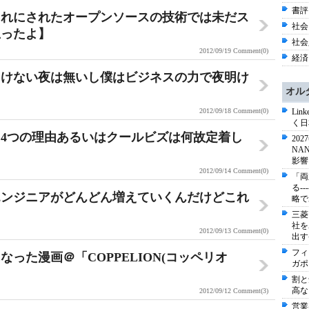
書評 
細切れにされたオープンソースの技術では未だス
社会 
思ったよ】
社会
2012/09/19
Comment(0)
経済
明けない夜は無いし僕はビジネスの力で夜明け
オル
2012/09/18
Comment(0)
Li
く日
4つの理由あるいはクールビズは何故定着し
20
NA
影響
2012/09/14
Comment(0)
「両
る-
エンジニアがどんどん増えていくんだけどこれ
略で
三菱
社を
2012/09/13
Comment(0)
出す
フィ
った漫画＠「COPPELION(コッペリオ
ガポ
割と
高な
2012/09/12
Comment(3)
営業