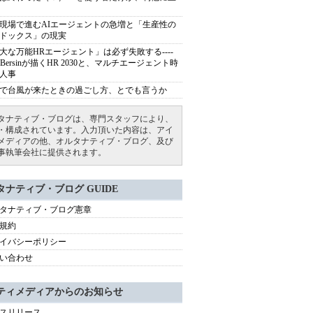
現場で進むAIエージェントの急増と「生産性の
ドックス」の現実
大な万能HRエージェント」は必ず失敗する----
sh Bersinが描くHR 2030と、マルチエージェント時
人事
で台風が来たときの過ごし方、とでも言うか
タナティブ・ブログは、専門スタッフにより、
・構成されています。入力頂いた内容は、アイ
メディアの他、オルタナティブ・ブログ、及び
事執筆会社に提供されます。
タナティブ・ブログ GUIDE
タナティブ・ブログ憲章
規約
イバシーポリシー
い合わせ
ティメディアからのお知らせ
スリリース