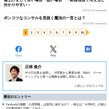
分かりやすい－
2013/01/24
Comment(0)
ポンコツなコンサルを見抜く魔法の一言とは？
2013/01/08
Comment(0)
1
2
3
4
5
6
7
8
9
10
Share
Post
-
正林 俊介
中小IT企業を放歴し、SI営業から事業企画、M&A、マーケ
ティングなど様々な職務を経験し現在に至る。
» 詳しいプロフィール
最近のエントリー
Facebookの無断「心理実験」は批判に値するの？ －例えば「IoT時代」の個人
の行動追跡と比較してみる－