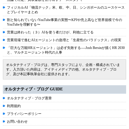
フィジカルAI「物流テック」米、欧、中、日、シンガポールのユースケース
とプレイヤーまとめ
割と知られていないYouTube事業の実態〜KPIや売上高など世界規模で今の
YouTubeを理解する〜
営業は終わった（３）AIを使う者だけが、利他に立てる
営業現場で進むAIエージェントの急増と「生産性のパラドックス」の現実
「巨大な万能HRエージェント」は必ず失敗する----Josh Bersinが描くHR 2030
と、マルチエージェント時代の人事
オルタナティブ・ブログは、専門スタッフにより、企画・構成されていま
す。入力頂いた内容は、アイティメディアの他、オルタナティブ・ブロ
グ、及び本記事執筆会社に提供されます。
オルタナティブ・ブログ GUIDE
オルタナティブ・ブログ憲章
利用規約
プライバシーポリシー
お問い合わせ