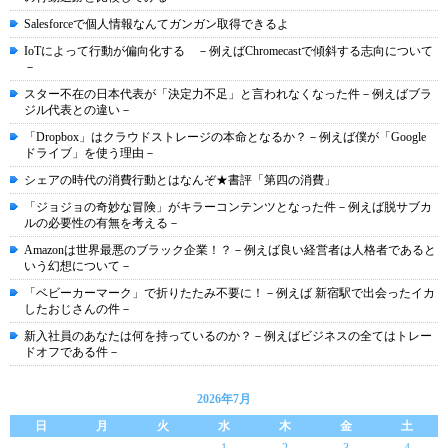
Salesforceで個人情報なんてガンガン取得できるよ
IoTによって行動が偏向化する －例えばChromecastで傾斜する志向について
－
スター不在の日本代表が「決定力不足」と言われなくなった件－例えばブラ
ジル代表との違い－
「Dropbox」はクラウドストレージの本命となるか？－例えば僕が「Google
ドライブ」を使う理由－
シェアの時代の消費行動とはなんぞ★書評「第四の消費」
「ジョジョの奇妙な冒険」がキラーコンテンツとなった件－例えば脱サブカ
ルの必要性の有無を考える－
Amazonは世界最悪のブラック企業！？－例えば良い経営者は人格者であると
いう幻想について－
「ベビーカーマーク」で折りたたみ不要に！－例えば 新宿駅で出会ったイカ
したおじさんの件－
新入社員のあなたは何を持っているのか？－例えばビジネスの全てはトレー
ドオフである件－
2026年7月
日
月
火
水
木
金
土