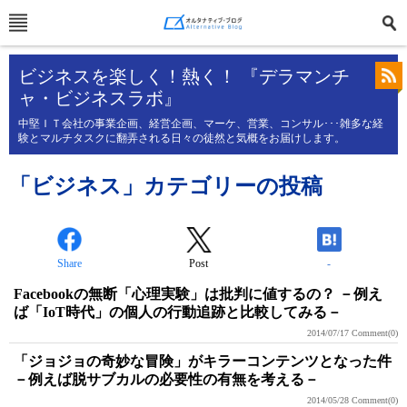
ビジネスを楽しく！熱く！ 『デラマンチ
ャ・ビジネスラボ』
中堅ＩＴ会社の事業企画、経営企画、マーケ、営業、コンサル･･･雑多な経
験とマルチタスクに翻弄される日々の徒然と気概をお届けします。
「ビジネス」カテゴリーの投稿
Share
Post
-
Facebookの無断「心理実験」は批判に値するの？ －例え
ば「IoT時代」の個人の行動追跡と比較してみる－
2014/07/17
Comment(0)
「ジョジョの奇妙な冒険」がキラーコンテンツとなった件
－例えば脱サブカルの必要性の有無を考える－
2014/05/28
Comment(0)