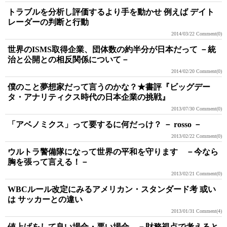
トラブルを分析し評価するより手を動かせ 例えば デイト
レーダーの判断と行動
2014/03/22
Comment(0)
世界のISMS取得企業、団体数の約半分が日本だって －統
治と公開との相反関係について－
2014/02/20
Comment(0)
僕のこと夢想家だって言うのかな？★書評『ビッグデー
タ・アナリティクス時代の日本企業の挑戦』
2013/07/30
Comment(0)
「アベノミクス」って要するに何だっけ？ － rosso －
2013/02/22
Comment(0)
ウルトラ警備隊になって世界の平和を守ります －今なら
胸を張って言える！－
2013/02/21
Comment(0)
WBCルール改定にみるアメリカン・スタンダード考 或い
は サッカーとの違い
2013/01/31
Comment(4)
値上げをして良い場合・悪い場合 －財務視点で考えると