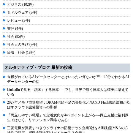
ビジネス (102件)
ミドルウェア (3件)
レビュー (3件)
書評 (4件)
社会 (95件)
社会人の学び (7件)
経済・社会 (18件)
オルタナティブ・ブログ 最新の投稿
今騒がれているAIデータセンターとはいったい何なのか?!! 10分でわかるAI
データセンターの話
LinkedInで見る「鎖国」する日本 ― でも、世界で輝く日本人は確実に増えて
いる
2027年メモリ市場展望：DRAM供給不足の長期化とNAND Flash供給緩和が及
ぼすクラウド設備投資への影響
「両立しやすい職場」で定着意向が44.9ポイント上がる----両立支援は福利厚
生ではなく、リテンション戦略である
三菱電機が買収すべきウクライナの防衛テック企業3社をAI駆動型M&Aの方
法論で特定、買収金額を割り出すケーススタディ