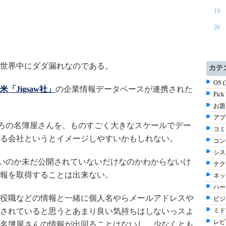
19
26
世界中にダダ漏れなのである。
カテ
OS 
「Jigsaw社」
の企業情報データベースが連携された
Pick
お題 
アプ
ところの名簿屋さんを、ものすごく大きなスケールでデー
コミ
る会社というとイメージしやすいかもしれない。
コン
シス
いないのか未だ公開されていないだけなのかわからないけ
テク
報を取得することは出来ない。
ネッ
ハー
役職などの情報と一緒に個人名やらメールアドレスや
ビジネ
されていると思うとあまり良い気持ちはしないっスよ
ミド
レビ
名簿屋さんの情報が出回ることはないし、少なくとも