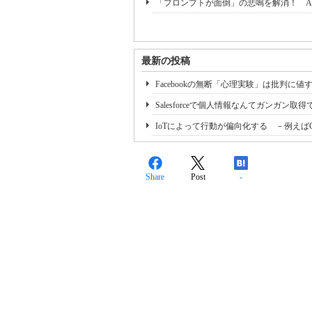
「プロンプトが面倒」の悲鳴を解消！ A
最新の投稿
Facebookの無断「心理実験」は批判に
Salesforceで個人情報なんてガンガン取
IoTによって行動が偏向化する －例えばCh
Share
Post
-