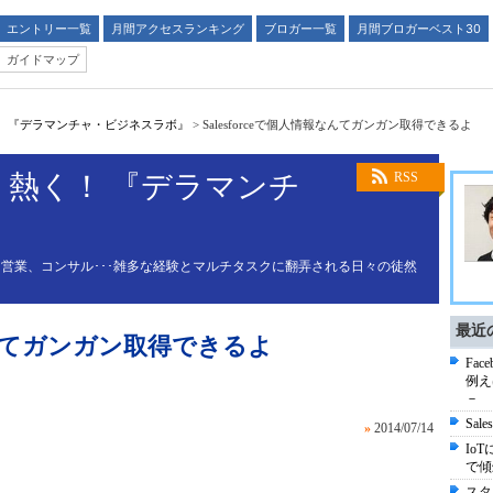
エントリー一覧
月間アクセスランキング
ブロガー一覧
月間ブロガーベスト30
ガイドマップ
！ 『デラマンチャ・ビジネスラボ』
>
Salesforceで個人情報なんてガンガン取得できるよ
熱く！ 『デラマンチ
RSS
』
営業、コンサル･･･雑多な経験とマルチタスクに翻弄される日々の徒然
最近
報なんてガンガン取得できるよ
Fa
例え
－
Sa
»
2014/07/14
Io
で傾
スタ