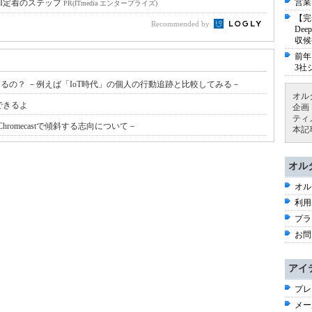
営業
I定着のステップ
PR(ITmedia エンタープライズ)
【完
Recommended by
De
収候
前年
3社
値するの？ －例えば「IoT時代」の個人の行動追跡と比較してみる－
オル
得できるよ
企画
ティ
romecastで傾斜する志向について－
本記
オル
オル
利用
プラ
お問
アイ
プレ
メー