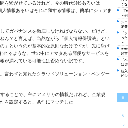
間を騒がせているけれど、今の時代SNSあるいは
くな
、個人情報あるいはそれに類する情報は、簡単にシェアま
「D
－例
シェ
消費
してガバナンスを徹底しなければならない。だけど、
「ジ
った
ねん？と言えば、当然ながら「個人情報保護法」とい
－
の」というのが基本的な原則なわけですが、先に挙げ
Am
と言われるような、世の中にアマタある簡便なサービスを
経営
「ベ
報が漏れている可能性は否めない訳です。
ば 
新入
。言わずと知れたクラウドソリューション・ベンダー
ビジ
スを利用することで、主にアメリカの情報だけれど、企業規
日
件を設定すると、条件にマッチした
5
12