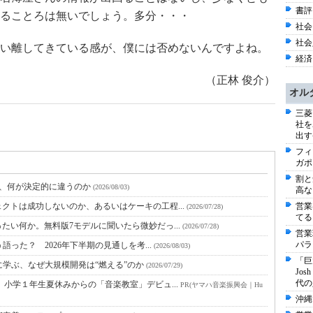
書評 
ることろは無いでしょう。多分・・・
社会 
社会
い離してきている感が、僕には否めないんですよね。
経済
（正林 俊介）
オル
三菱
社を
出す
フィ
ガポ
割と
と、何が決定的に違うのか
(2026/08/03)
高な
クトは成功しないのか、あるいはケーキの工程...
営業
(2026/07/28)
てる
たい何か。無料版7モデルに聞いたら微妙だっ...
(2026/07/28)
営業
パラ
語った？ 2026年下半期の見通しを考...
(2026/08/03)
「巨
に学ぶ、なぜ大規模開発は“燃える”のか
(2026/07/29)
Jo
代の
小学１年生夏休みからの「音楽教室」デビュ...
PR(ヤマハ音楽振興会｜Hu
沖縄