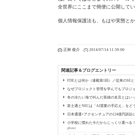
全世界にここまで簡便に公開してい
個人情報保護法も、もはや実態とか
正林 俊介
2014/07/14 11:59:00
関連記事＆ブログエントリー
FDEとは何か（連載第1回）／従来のSE
なぜプロジェクト管理を学んでもプロジェ
冬の冷たい海で叫んだ英雄の名言とはいっ
富士通とNECは「AI需要の手応え」をどう
日本通運×アクセンチュアの124億円訴訟
小学校に慣れた今だからじっくり選べる！ 
gKum)