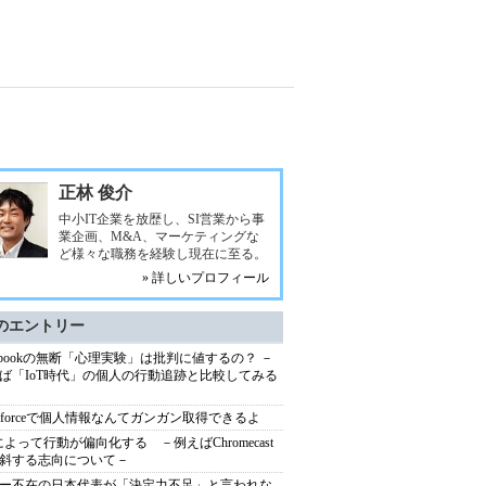
正林 俊介
中小IT企業を放歴し、SI営業から事
業企画、M&A、マーケティングな
ど様々な職務を経験し現在に至る。
» 詳しいプロフィール
のエントリー
cebookの無断「心理実験」は批判に値するの？ －
ば「IoT時代」の個人の行動追跡と比較してみる
lesforceで個人情報なんてガンガン取得できるよ
Tによって行動が偏向化する －例えばChromecast
斜する志向について－
ー不在の日本代表が「決定力不足」と言われな