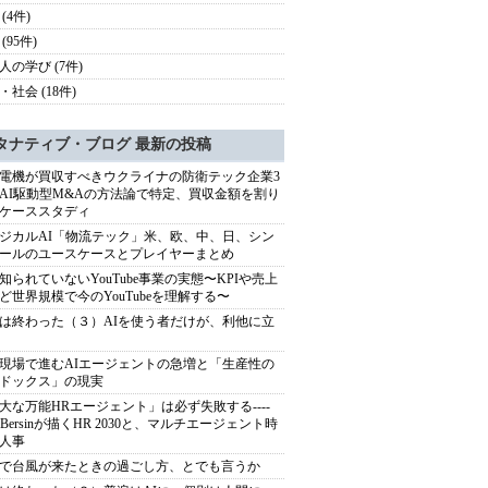
(4件)
(95件)
人の学び (7件)
・社会 (18件)
タナティブ・ブログ 最新の投稿
電機が買収すべきウクライナの防衛テック企業3
AI駆動型M&Aの方法論で特定、買収金額を割り
ケーススタディ
ジカルAI「物流テック」米、欧、中、日、シン
ールのユースケースとプレイヤーまとめ
知られていないYouTube事業の実態〜KPIや売上
ど世界規模で今のYouTubeを理解する〜
は終わった（３）AIを使う者だけが、利他に立
現場で進むAIエージェントの急増と「生産性の
ドックス」の現実
大な万能HRエージェント」は必ず失敗する----
sh Bersinが描くHR 2030と、マルチエージェント時
人事
で台風が来たときの過ごし方、とでも言うか