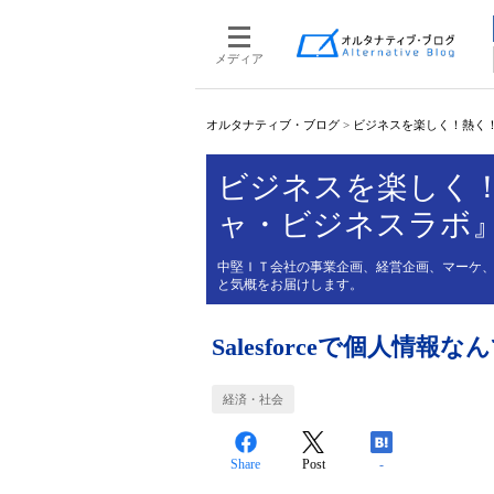
メディア
オルタナティブ・ブログ
>
ビジネスを楽しく！熱く
ビジネスを楽しく！
ャ・ビジネスラボ
中堅ＩＴ会社の事業企画、経営企画、マーケ、
と気概をお届けします。
Salesforceで個人情
経済・社会
Share
Post
-