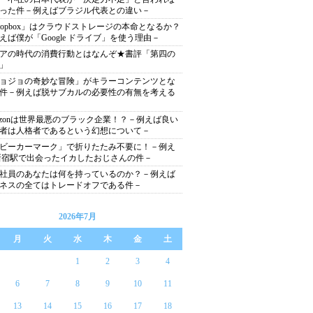
った件－例えばブラジル代表との違い－
ropbox」はクラウドストレージの本命となるか？
えば僕が「Google ドライブ」を使う理由－
アの時代の消費行動とはなんぞ★書評「第四の
」
ョジョの奇妙な冒険」がキラーコンテンツとな
件－例えば脱サブカルの必要性の有無を考える
azonは世界最悪のブラック企業！？－例えば良い
者は人格者であるという幻想について－
ビーカーマーク」で折りたたみ不要に！－例え
新宿駅で出会ったイカしたおじさんの件－
社員のあなたは何を持っているのか？－例えば
ネスの全てはトレードオフである件－
2026年7月
月
火
水
木
金
土
1
2
3
4
6
7
8
9
10
11
13
14
15
16
17
18