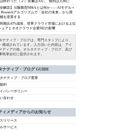
は終わった（２）普遍はAIに、個別は人間に
全解説】AI駆動型M&Aとは何か――AIモデル＋
ep Researchアルゴリズムで「会社の未来」から買
補を逆算する
同期比43%成長、世界クラウド市場における上位
シェアとネオクラウド企業9社の影響
タナティブ・ブログは、専門スタッフにより、
・構成されています。入力頂いた内容は、アイ
メディアの他、オルタナティブ・ブログ、及び
事執筆会社に提供されます。
タナティブ・ブログ GUIDE
タナティブ・ブログ憲章
規約
イバシーポリシー
い合わせ
ティメディアからのお知らせ
スリリース
ルサービス