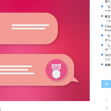
器に
「広
ーケ
断定
（上
Cla
Pow
「忙
きら
「た
AI『
20
ジと
相棒
日
5
12
y