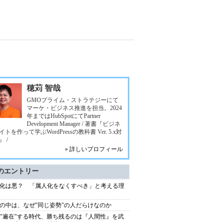
穂苅 智哉
GMOプライム・ストラテジーにて
マーケ・ビジネス推進を担当。2024
年まではHubSpotにてPartner
Development Manager / 著書『ビジネ
トを作って学ぶWordPressの教科書 Ver. 5.x対
 /
» 詳しいプロフィール
のエントリー
化は悪？ 「属人化をなくすべき」と考える理
の中は、なぜ"同じ姿勢"の人だらけなのか
が"遍在"する時代、勝ち残るのは『人間性』を武