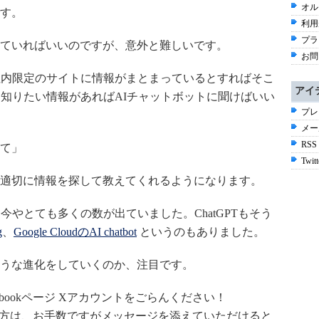
オル
す。
利用
プラ
ていればいいのですが、意外と難しいです。
お問
社内限定のサイトに情報がまとまっているとすればそこ
アイ
、知りたい情報があればAIチャットボットに聞けばいい
プレ
メー
RSS
て」
Twitt
適切に情報を探して教えてくれるようになります。
今やとても多くの数が出ていました。ChatGPTもそう
g
、
Google CloudのAI chatbot
というのもありました。
うな進化をしていくのか、注目です。
bookページ Xアカウントをごらんください！
だける方は、お手数ですがメッセージを添えていただけると