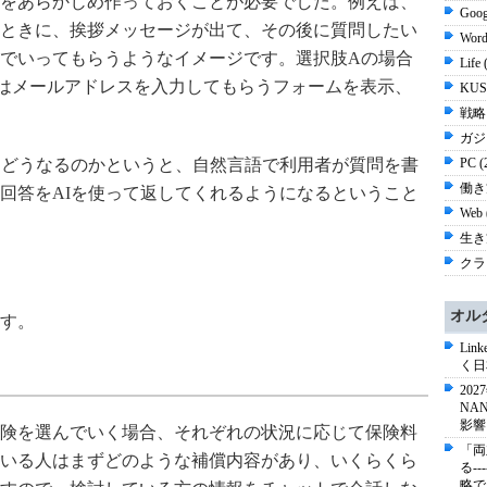
をあらかじめ作っておくことが必要でした。例えば、
Goog
ときに、挨拶メッセージが出て、その後に質問したい
Word
でいってもらうようなイメージです。選択肢Aの場合
Life
はメールアドレスを入力してもらうフォームを表示、
KUS
戦略 
ガジ
PC (
とどうなるのかというと、自然言語で利用者が質問を書
働き方
回答をAIを使って返してくれるようになるということ
Web 
生き方
クラウ
オル
す。
Li
く日
20
NA
影響
険を選んでいく場合、それぞれの状況に応じて保険料
「両
いる人はまずどのような補償内容があり、いくらくら
る-
略で