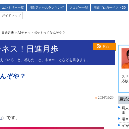
エントリー一覧
月間アクセスランキング
ブロガー一覧
月間ブロガーベスト30
ガイドマップ
！日進月歩
>
AIチャットボットってなんぞや？
ビジネス！日進月歩
RSS
考えていること、感じたこと、未来のことなどを書きます。
なんぞや？
スサイ
応版』
»
2024/05/29
最近
属人
由
n
）です。
電車
AI