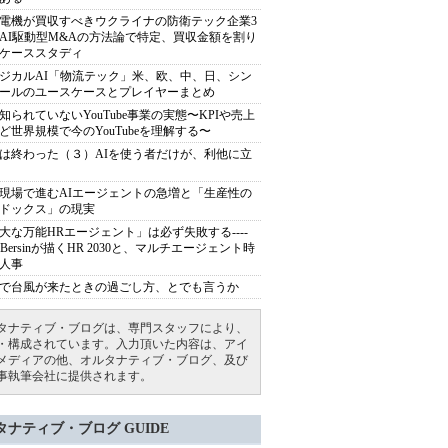
電機が買収すべきウクライナの防衛テック企業3
AI駆動型M&Aの方法論で特定、買収金額を割り
ケーススタディ
ジカルAI「物流テック」米、欧、中、日、シン
ールのユースケースとプレイヤーまとめ
知られていないYouTube事業の実態〜KPIや売上
ど世界規模で今のYouTubeを理解する〜
は終わった（３）AIを使う者だけが、利他に立
現場で進むAIエージェントの急増と「生産性の
ドックス」の現実
大な万能HRエージェント」は必ず失敗する----
sh Bersinが描くHR 2030と、マルチエージェント時
人事
で台風が来たときの過ごし方、とでも言うか
タナティブ・ブログは、専門スタッフにより、
・構成されています。入力頂いた内容は、アイ
メディアの他、オルタナティブ・ブログ、及び
事執筆会社に提供されます。
タナティブ・ブログ GUIDE