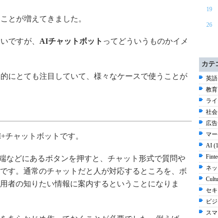
19
くことが増えてきました。
26
ないですが、
AIチャットボット
ってどういうものかイメ
カテ
人的にとても注目していて、様々なケースで使うことが
英語 
教育 
ライ
社会 
広告 
マー
I+チャットボットです。
AI (
Fint
右端などにあるボタンを押すと、チャット形式で質問や
ネッ
です。通常のチャットだと人が対応するところを、ボ
Cult
用者の知りたい情報に案内するということになりま
セキ
ビジネ
スマ