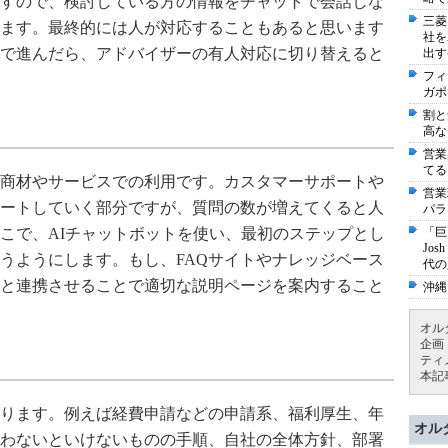
すので、検討している方の情報をチャットで会話しな
三菱
ます。最終的には人が対応することもあると思います
社を
で進んだら、アドバイザーの有人対応に切り替えると
出す
フィ
ガポ
割と
高な
営業
てる
商材やサービスでの利用です。カスタマーサポートや
営業
ートしていく部分ですが、質問の数が増えてくると人
パラ
「巨
こで、AIチャットボットを使い、最初のステップとし
Jo
うようにします。もし、FAQサイトやナレッジベース
代の
と連携させることで適切な説明ページを案内すること
沖縄
オル
企画
ティ
本記
ります。例えば経費申請などの申請系、福利厚生、年
オル
わないといけないものの手順、自社の全体方針、部署