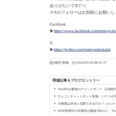
ありがたいです(^^)
※Xのフォローはお気軽にお願いします
Facebook
▶
https://www.facebook.com/tomoya.ho
X
▶
https://twitter.com/tomoyanhokarin
穂苅 智哉
2024/05/29 08:01:27
関連記事＆ブログエントリー
WordPress最強のチャットボット（圧倒
すんごいチャットボット登場）シナリオ不要、
AI検索は本当に信頼できるのか？
(2025/09/
M365利用中の京都市が職員7000人に「Not