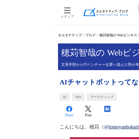
メディア
オルタナティブ・ブログ
>
穂苅智哉の Webビジネス
穂苅智哉の Web
文系学部からITベンチャー企業へ進んだ男が
AIチャットボットって
AI
Web
マーケティング
Share
Post
-
こんにちは、穂苅（
@tomoyanhokari