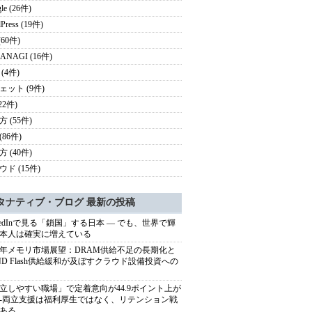
le (26件)
Press (19件)
 (60件)
ANAGI (16件)
(4件)
ェット (9件)
22件)
 (55件)
(86件)
 (40件)
ド (15件)
タナティブ・ブログ 最新の投稿
nkedInで見る「鎖国」する日本 ― でも、世界で輝
本人は確実に増えている
27年メモリ市場展望：DRAM供給不足の長期化と
ND Flash供給緩和が及ぼすクラウド設備投資への
立しやすい職場」で定着意向が44.9ポイント上が
---両立支援は福利厚生ではなく、リテンション戦
ある