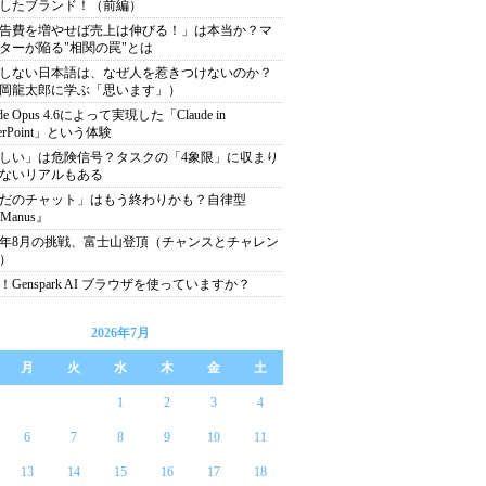
したブランド！（前編）
告費を増やせば売上は伸びる！」は本当か？マ
ターが陥る"相関の罠"とは
しない日本語は、なぜ人を惹きつけないのか？
岡龍太郎に学ぶ「思います」）
ude Opus 4.6によって実現した「Claude in
erPoint」という体験
しい」は危険信号？タスクの「4象限」に収まり
ないリアルもある
だのチャット」はもう終わりかも？自律型
Manus』
25年8月の挑戦、富士山登頂（チャンスとチャレン
）
！Genspark AI ブラウザを使っていますか？
2026年7月
月
火
水
木
金
土
1
2
3
4
6
7
8
9
10
11
13
14
15
16
17
18