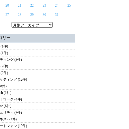
20
21
22
23
24
25
27
28
29
30
31
ゴリー
(1件)
(1件)
ティング (3件)
(9件)
(2件)
ケティング (12件)
18件)
ech (1件)
トワーク (4件)
ure (6件)
ュリティ (7件)
ス (73件)
ートフォン (10件)