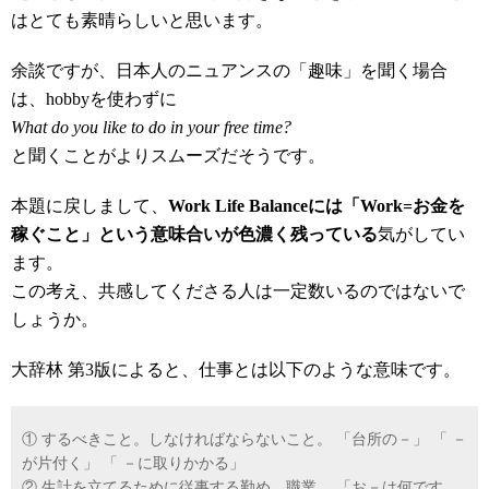
はとても素晴らしいと思います。
余談ですが、日本人のニュアンスの「趣味」を聞く場合
は、hobbyを使わずに
What do you like to do in your free time?
と聞くことがよりスムーズだそうです。
本題に戻しまして、
Work Life Balanceには「Work=お金を
稼ぐこと」という意味合いが色濃く残っている
気がしてい
ます。
この考え、共感してくださる人は一定数いるのではないで
しょうか。
大辞林 第3版によると、仕事とは以下のような意味です。
① するべきこと。しなければならないこと。 「台所の－」 「 －
が片付く」 「 －に取りかかる」
② 生計を立てるために従事する勤め。職業。 「お－は何です