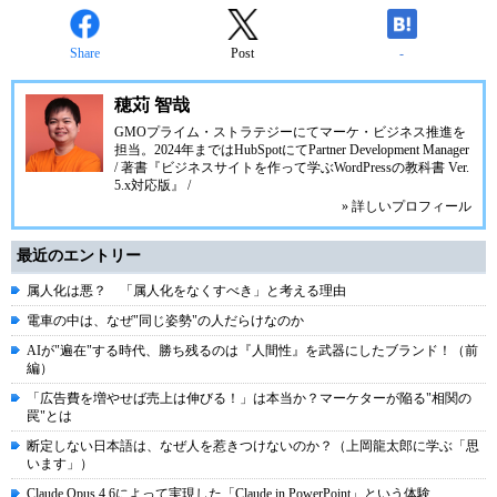
Share
Post
-
穂苅 智哉
GMOプライム・ストラテジーにてマーケ・ビジネス推進を
担当。2024年まではHubSpotにてPartner Development Manager
/ 著書『ビジネスサイトを作って学ぶWordPressの教科書 Ver.
5.x対応版』 /
» 詳しいプロフィール
最近のエントリー
属人化は悪？ 「属人化をなくすべき」と考える理由
電車の中は、なぜ"同じ姿勢"の人だらけなのか
AIが"遍在"する時代、勝ち残るのは『人間性』を武器にしたブランド！（前
編）
「広告費を増やせば売上は伸びる！」は本当か？マーケターが陥る"相関の
罠"とは
断定しない日本語は、なぜ人を惹きつけないのか？（上岡龍太郎に学ぶ「思
います」）
Claude Opus 4.6によって実現した「Claude in PowerPoint」という体験