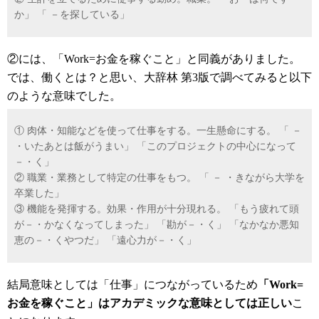
か」 「 －を探している」
②には、「Work=お金を稼ぐこと」と同義がありました。
では、働くとは？と思い、大辞林 第3版で調べてみると以下
のような意味でした。
① 肉体・知能などを使って仕事をする。一生懸命にする。 「 －
・いたあとは飯がうまい」 「このプロジェクトの中心になって
－・く」
② 職業・業務として特定の仕事をもつ。 「 － ・きながら大学を
卒業した」
③ 機能を発揮する。効果・作用が十分現れる。 「もう疲れて頭
が－・かなくなってしまった」 「勘が－・く」 「なかなか悪知
恵の－・くやつだ」 「遠心力が－・く」
結局意味としては「仕事」につながっているため
「Work=
お金を稼ぐこと」はアカデミックな意味としては正しい
こ