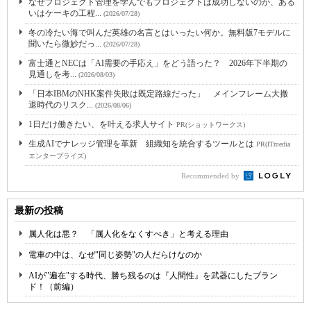
なぜプロジェクト管理を学んでもプロジェクトは成功しないのか、ある
いはケーキの工程...
(2026/07/28)
冬の冷たい海で叫んだ英雄の名言とはいったい何か。無料版7モデルに
聞いたら微妙だっ...
(2026/07/28)
富士通とNECは「AI需要の手応え」をどう語った？ 2026年下半期の
見通しを考...
(2026/08/03)
「日本IBMのNHK案件失敗は既定路線だった」 メインフレーム大撤
退時代のリスク...
(2026/08/06)
1日だけ働きたい、を叶える求人サイト
PR(ショットワークス)
生成AIでナレッジ管理を革新 組織知を統合するツールとは
PR(ITmedia
エンタープライズ)
Recommended by
最新の投稿
属人化は悪？ 「属人化をなくすべき」と考える理由
電車の中は、なぜ"同じ姿勢"の人だらけなのか
AIが"遍在"する時代、勝ち残るのは『人間性』を武器にしたブラン
ド！（前編）