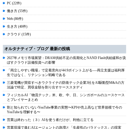
PC (22件)
働き方 (55件)
Web (86件)
生き方 (40件)
クラウド (15件)
オルタナティブ・ブログ 最新の投稿
2027年メモリ市場展望：DRAM供給不足の長期化とNAND Flash供給緩和が及
ぼすクラウド設備投資への影響
「両立しやすい職場」で定着意向が44.9ポイント上がる----両立支援は福利厚
生ではなく、リテンション戦略である
三菱電機が買収すべきウクライナの防衛テック企業3社をAI駆動型M&Aの方
法論で特定、買収金額を割り出すケーススタディ
フィジカルAI「物流テック」米、欧、中、日、シンガポールのユースケース
とプレイヤーまとめ
割と知られていないYouTube事業の実態〜KPIや売上高など世界規模で今の
YouTubeを理解する〜
営業は終わった（３）AIを使う者だけが、利他に立てる
営業現場で進むAIエージェントの急増と「生産性のパラドックス」の現実