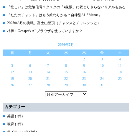
「忙しい」は危険信号？タスクの「4象限」に収まりきらないリアルもある
「ただのチャット」はもう終わりかも？自律型AI『Manus』
2025年8月の挑戦、富士山登頂（チャンスとチャレンジと）
相棒！Genspark AI ブラウザを使っていますか？
2026年7月
日
月
火
水
木
金
土
1
2
3
4
5
6
7
8
9
10
11
12
13
14
15
16
17
18
19
20
21
22
23
24
25
26
27
28
29
30
31
カテゴリー
英語 (1件)
教育 (1件)