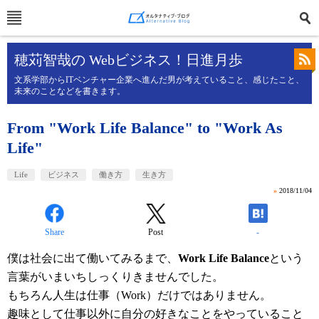
穂苅智哉の Webビジネス！日進月歩
文系学部からITベンチャー企業へ進んだ男が考えていること、感じたこと、
未来のことなどを書きます。
From "Work Life Balance" to "Work As
Life"
Life
ビジネス
働き方
生き方
»
2018/11/04
Share
Post
-
僕は社会に出て働いてみるまで、
Work Life Balance
という
言葉がいまいちしっくりきませんでした。
もちろん人生は仕事（Work）だけではありません。
趣味として仕事以外に自分の好きなことをやっていること