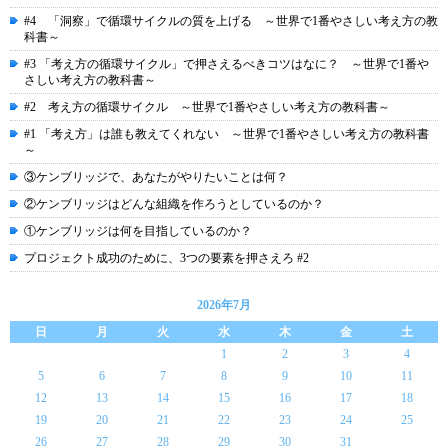
#4 「洞察」で循環サイクルの質を上げる ～世界で1番やさしい考え方の教
科書～
#3 「考え方の循環サイクル」で押さえるべきコツはなに？ ～世界で1番や
さしい考え方の教科書～
#2 考え方の循環サイクル ～世界で1番やさしい考え方の教科書～
#1 「考え方」は誰も教えてくれない ～世界で1番やさしい考え方の教科書
～
③ケンブリッジで、あなたがやりたいことは何？
②ケンブリッジはどんな組織を作ろうとしているのか？
①ケンブリッジは何を目指しているのか？
プロジェクト成功のために、3つの要素を押さえろ #2
2026年7月
日
月
火
水
木
金
土
1
2
3
4
5
6
7
8
9
10
11
12
13
14
15
16
17
18
19
20
21
22
23
24
25
26
27
28
29
30
31