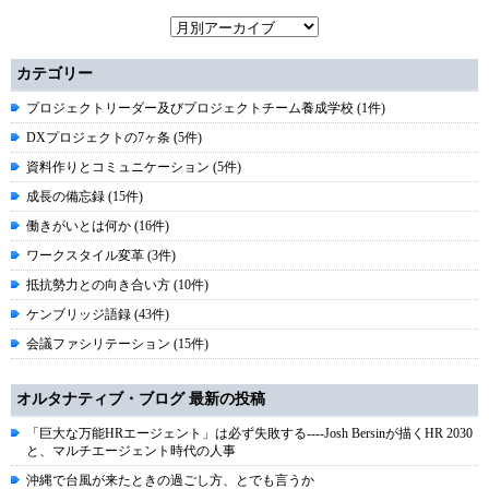
カテゴリー
プロジェクトリーダー及びプロジェクトチーム養成学校 (1件)
DXプロジェクトの7ヶ条 (5件)
資料作りとコミュニケーション (5件)
成長の備忘録 (15件)
働きがいとは何か (16件)
ワークスタイル変革 (3件)
抵抗勢力との向き合い方 (10件)
ケンブリッジ語録 (43件)
会議ファシリテーション (15件)
オルタナティブ・ブログ 最新の投稿
「巨大な万能HRエージェント」は必ず失敗する----Josh Bersinが描くHR 2030
と、マルチエージェント時代の人事
沖縄で台風が来たときの過ごし方、とでも言うか