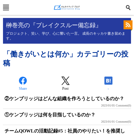
榊巻亮の『ブレイクスルー備忘録』
プロジェクト、笑い、学び、心に響いた一言。 成長のキッカケ書き留めま
す。
「働きがいとは何か」カテゴリーの投
稿
Share
Post
-
②ケンブリッジはどんな組織を作ろうとしているのか？
2023/01/05
Comment(0)
①ケンブリッジは何を目指しているのか？
2023/01/01
Comment(0)
チームQOWLの活動記録#5：社員のやりたい！を推奨し