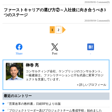
2018/09/05
Comment(0)
ファーストキャリアの選び方②～入社後に向き合うべき3
つのステージ
2018/09/04
Comment(0)
1
2
Share
Post
-
榊巻 亮
コンサルティング会社、ケンブリッジのコンサルタント。
一級建築士。ファシリテーションとITを武器に変革プロジ
ェクトを支援しています。
» 詳しいプロフィール
最近のエントリー
「営業改革の教科書」日経BP社より出版
「プロジェクトリーダー及びプロジェクトチーム養成学校」始めました