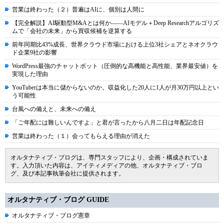
営業は終わった（２）普遍はAIに、個別は人間に
【完全解説】AI駆動型M&Aとは何か――AIモデル＋Deep Researchアルゴリズ
ムで「会社の未来」から買収候補を逆算する
前年同期比43%成長、世界クラウド市場における上位3社シェアとネオクラウ
ド企業9社の影響
WordPress最強のチャットボット（圧倒的な高機能と高性能、業界最安値）を
実現した理由
YouTuberは本当に儲からないのか。収益化した20人に1人が月30万円以上とい
う可能性
台風への備えと、未来への備え
「ご年配には難しいんですよ」と君が言ったから八月二日は年配記念日
営業は終わった（１）会ってもらえる理由が消えた
オルタナティブ・ブログは、専門スタッフにより、企画・構成されていま
す。入力頂いた内容は、アイティメディアの他、オルタナティブ・ブロ
グ、及び本記事執筆会社に提供されます。
オルタナティブ・ブログ GUIDE
オルタナティブ・ブログ憲章