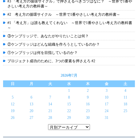
#3 「考え方の循環サイクル」で押さえるべきコツはなに？ ～世界で1番や
さしい考え方の教科書～
#2 考え方の循環サイクル ～世界で1番やさしい考え方の教科書～
#1 「考え方」は誰も教えてくれない ～世界で1番やさしい考え方の教科書
～
③ケンブリッジで、あなたがやりたいことは何？
②ケンブリッジはどんな組織を作ろうとしているのか？
①ケンブリッジは何を目指しているのか？
プロジェクト成功のために、3つの要素を押さえろ #2
2026年7月
日
月
火
水
木
金
土
1
2
3
4
5
6
7
8
9
10
11
12
13
14
15
16
17
18
19
20
21
22
23
24
25
26
27
28
29
30
31