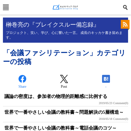
榊巻亮の『ブレイクスルー備忘録』
プロジェクト、笑い、学び、心に響いた一言。 成長のキッカケ書き留めま
す。
「会議ファシリテーション」カテゴリ
ーの投稿
Share
Post
-
議論の密度は、参加者の物理的距離感に比例する
2019/05/23
Comment(0)
世界で一番やさしい会議の教科書～問題解決の5層構造～
2018/05/18
Comment(0)
世界で一番やさしい会議の教科書～電話会議のコツ～