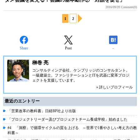
2016/09/20
Comment(0)
1
2
Share
Post
-
榊巻 亮
コンサルティング会社、ケンブリッジのコンサルタント。
一級建築士。ファシリテーションとITを武器に変革プロジ
ェクトを支援しています。
» 詳しいプロフィール
最近のエントリー
「営業改革の教科書」日経BP社より出版
「プロジェクトリーダー及びプロジェクトチーム養成学校」始めました
#4 「洞察」で循環サイクルの質を上げる ～世界で1番やさしい考え方の教
科書～