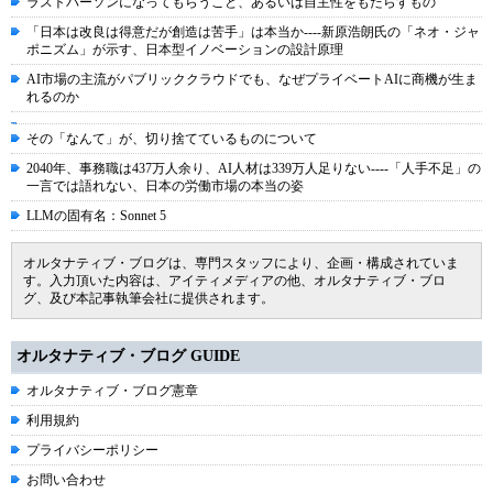
ラストパーソンになってもらうこと、あるいは自主性をもたらすもの
「日本は改良は得意だが創造は苦手」は本当か----新原浩朗氏の「ネオ・ジャ
ポニズム」が示す、日本型イノベーションの設計原理
AI市場の主流がパブリッククラウドでも、なぜプライベートAIに商機が生ま
れるのか
その「なんて」が、切り捨てているものについて
2040年、事務職は437万人余り、AI人材は339万人足りない----「人手不足」の
一言では語れない、日本の労働市場の本当の姿
LLMの固有名：Sonnet 5
オルタナティブ・ブログは、専門スタッフにより、企画・構成されていま
す。入力頂いた内容は、アイティメディアの他、オルタナティブ・ブロ
グ、及び本記事執筆会社に提供されます。
オルタナティブ・ブログ GUIDE
オルタナティブ・ブログ憲章
利用規約
プライバシーポリシー
お問い合わせ