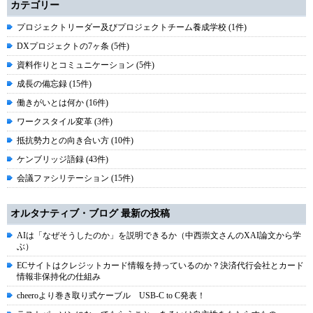
カテゴリー
プロジェクトリーダー及びプロジェクトチーム養成学校 (1件)
DXプロジェクトの7ヶ条 (5件)
資料作りとコミュニケーション (5件)
成長の備忘録 (15件)
働きがいとは何か (16件)
ワークスタイル変革 (3件)
抵抗勢力との向き合い方 (10件)
ケンブリッジ語録 (43件)
会議ファシリテーション (15件)
オルタナティブ・ブログ 最新の投稿
AIは「なぜそうしたのか」を説明できるか（中西崇文さんのXAI論文から学
ぶ）
ECサイトはクレジットカード情報を持っているのか？決済代行会社とカード
情報非保持化の仕組み
cheeroより巻き取り式ケーブル USB-C to C発表！