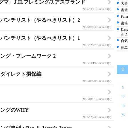
グマ」J.H.フレミング/J.アスプランド
大分
2017/10/01
Comment(0)
書籍
Futu
策パンチリスト（やるべきリスト）2
書籍
2016/01/04
Comment(0)
Ka
ル 2
策パンチリスト（やるべきリスト）1
合気道
2015/12/22
Comment(0)
第二
ング・フレームワーク 2
2015/10/19
Comment(0)
日
 ダイレクト損保編
2015/07/23
Comment(0)
5
12
2015/03/31
Comment(0)
19
ングのWHY
26
2014/12/24
Comment(0)