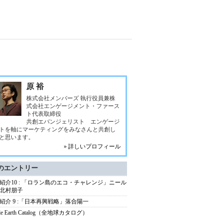
原 裕
株式会社メンバーズ 執行役員兼株
式会社エンゲージメント・ファース
ト代表取締役
共創エバンジェリスト エンゲージ
トを軸にマーケティングをみなさんと共創し
と思います。
» 詳しいプロフィール
のエントリー
紹介10 : 「ロラン島のエコ・チャレンジ」ニール
北村朋子
紹介 9 :「日本再興戦略」落合陽一
le Earth Catalog（全地球カタログ）