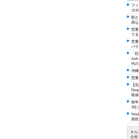
フィ
ガポ
割と
高な
営業
てる
営業
パラ
「巨
Jo
代の
沖縄
営業
【完
De
収候
前年
3社
Wo
高性
オル
企画