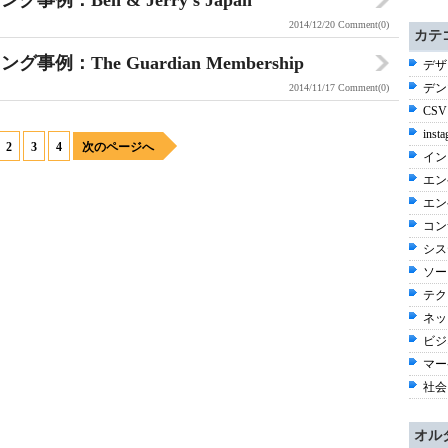
：Ben & Jerry's Japan
2014/12/20
Comment(0)
カテ
：The Guardian Membership
デザ
デン
2014/11/17
Comment(0)
CSV
inst
2
3
4
次のページへ
イン
エン
エン
コン
シス
ソー
テク
ネッ
ビジネ
マー
社会 
オル