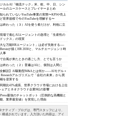
ジカルAI「物流テック」米、欧、中、日、シン
ールのユースケースとプレイヤーまとめ
知られていないYouTube事業の実態〜KPIや売上
ど世界規模で今のYouTubeを理解する〜
は終わった（３）AIを使う者だけが、利他に立
現場で進むAIエージェントの急増と「生産性の
ドックス」の現実
大な万能HRエージェント」は必ず失敗する----
sh Bersinが描くHR 2030と、マルチエージェント時
人事
で台風が来たときの過ごし方、とでも言うか
は終わった（２）普遍はAIに、個別は人間に
全解説】AI駆動型M&Aとは何か――AIモデル＋
ep Researchアルゴリズムで「会社の未来」から買
補を逆算する
同期比43%成長、世界クラウド市場における上位
シェアとネオクラウド企業9社の影響
rdPress最強のチャットボット（圧倒的な高機能と
能、業界最安値）を実現した理由
タナティブ・ブログは、専門スタッフにより、
・構成されています。入力頂いた内容は、アイ