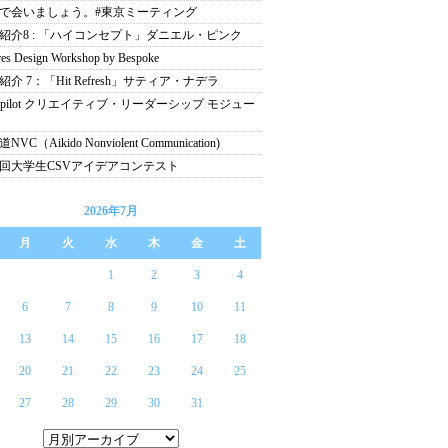
で会いましょう。#東京ミーティング
紹介8 : 「ハイコンセプト」ダニエル・ピンク
res Design Workshop by Bespoke
紹介 7：「Hit Refresh」サティア・ナデラ
ospilot クリエイティブ・リーダーシップ モジュー
NVC（Aikido Nonviolent Communication)
回大学生CSVアイデアコンテスト
2026年7月
月
火
水
木
金
土
1
2
3
4
6
7
8
9
10
11
13
14
15
16
17
18
20
21
22
23
24
25
27
28
29
30
31