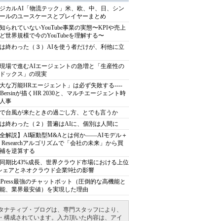
ジカルAI「物流テック」米、欧、中、日、シン
ールのユースケースとプレイヤーまとめ
知られていないYouTube事業の実態〜KPIや売上
ど世界規模で今のYouTubeを理解する〜
は終わった（３）AIを使う者だけが、利他に立
現場で進むAIエージェントの急増と「生産性の
ドックス」の現実
大な万能HRエージェント」は必ず失敗する----
sh Bersinが描くHR 2030と、マルチエージェント時
人事
で台風が来たときの過ごし方、とでも言うか
は終わった（２）普遍はAIに、個別は人間に
全解説】AI駆動型M&Aとは何か――AIモデル＋
ep Researchアルゴリズムで「会社の未来」から買
補を逆算する
同期比43%成長、世界クラウド市場における上位
シェアとネオクラウド企業9社の影響
rdPress最強のチャットボット（圧倒的な高機能と
能、業界最安値）を実現した理由
タナティブ・ブログは、専門スタッフにより、
・構成されています。入力頂いた内容は、アイ