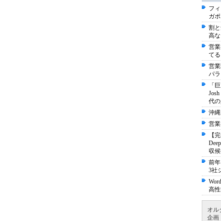
フィ
ガポ
割と
高な
営業
てる
営業
パラ
「巨
Jo
代の
沖縄
営業
【完
De
収候
前年
3社
Wo
高性
オル
企画