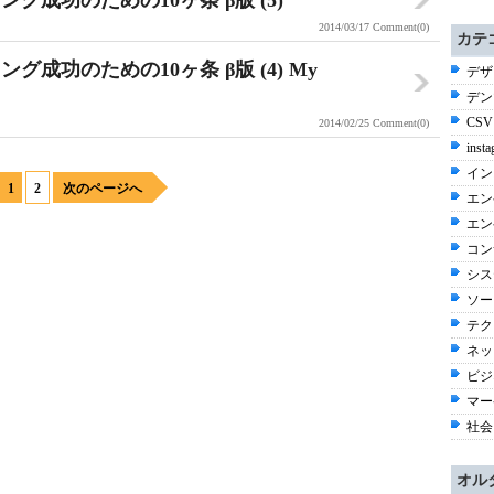
成功のための10ヶ条 β版 (5)
2014/03/17
Comment(0)
カテ
成功のための10ヶ条 β版 (4) My
デザ
デン
CSV
2014/02/25
Comment(0)
inst
イン
1
2
次のページへ
エン
エン
コン
シス
ソー
テク
ネッ
ビジネ
マー
社会 
オル