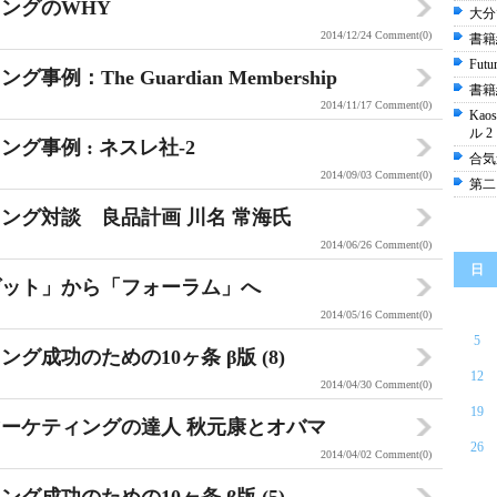
ングのWHY
大分
2014/12/24
Comment(0)
書籍
Futu
：The Guardian Membership
書籍
2014/11/17
Comment(0)
Ka
ル 2
グ事例 : ネスレ社-2
合気道
2014/09/03
Comment(0)
第二
ング対談 良品計画 川名 常海氏
2014/06/26
Comment(0)
日
ゲット」から「フォーラム」へ
2014/05/16
Comment(0)
5
成功のための10ヶ条 β版 (8)
12
2014/04/30
Comment(0)
19
ーケティングの達人 秋元康とオバマ
26
2014/04/02
Comment(0)