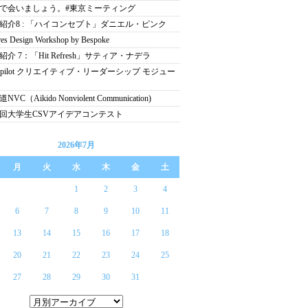
で会いましょう。#東京ミーティング
紹介8 : 「ハイコンセプト」ダニエル・ピンク
res Design Workshop by Bespoke
紹介 7：「Hit Refresh」サティア・ナデラ
ospilot クリエイティブ・リーダーシップ モジュー
NVC（Aikido Nonviolent Communication)
回大学生CSVアイデアコンテスト
2026年7月
月
火
水
木
金
土
1
2
3
4
6
7
8
9
10
11
13
14
15
16
17
18
20
21
22
23
24
25
27
28
29
30
31