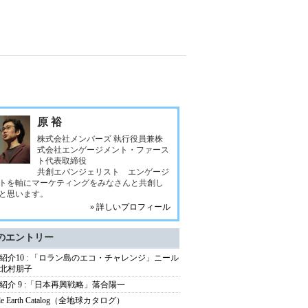
原 裕
株式会社メンバーズ 執行役員兼株
式会社エンゲージメント・ファース
ト代表取締役
共創エバンジェリスト エンゲージ
トを軸にマーケティングをみなさんと共創し
と思います。
» 詳しいプロフィール
のエントリー
紹介10 : 「ロラン島のエコ・チャレンジ」ニール
北村朋子
紹介 9 :「日本再興戦略」落合陽一
le Earth Catalog（全地球カタログ）