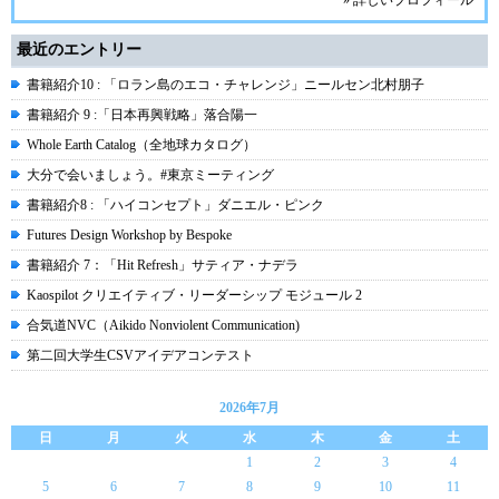
» 詳しいプロフィール
最近のエントリー
書籍紹介10 : 「ロラン島のエコ・チャレンジ」ニールセン北村朋子
書籍紹介 9 :「日本再興戦略」落合陽一
Whole Earth Catalog（全地球カタログ）
大分で会いましょう。#東京ミーティング
書籍紹介8 : 「ハイコンセプト」ダニエル・ピンク
Futures Design Workshop by Bespoke
書籍紹介 7：「Hit Refresh」サティア・ナデラ
Kaospilot クリエイティブ・リーダーシップ モジュール 2
合気道NVC（Aikido Nonviolent Communication)
第二回大学生CSVアイデアコンテスト
2026年7月
日
月
火
水
木
金
土
1
2
3
4
5
6
7
8
9
10
11