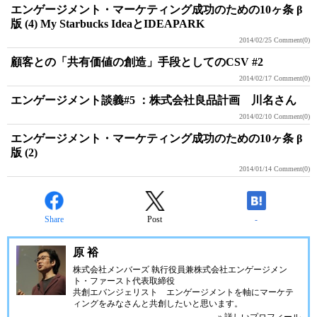
エンゲージメント・マーケティング成功のための10ヶ条 β
版 (4) My Starbucks IdeaとIDEAPARK
2014/02/25
Comment(0)
顧客との「共有価値の創造」手段としてのCSV #2
2014/02/17
Comment(0)
エンゲージメント談義#5 ：株式会社良品計画 川名さん
2014/02/10
Comment(0)
エンゲージメント・マーケティング成功のための10ヶ条 β
版 (2)
2014/01/14
Comment(0)
Share
Post
-
原 裕
株式会社メンバーズ 執行役員兼株式会社エンゲージメン
ト・ファースト代表取締役
共創エバンジェリスト エンゲージメントを軸にマーケテ
ィングをみなさんと共創したいと思います。