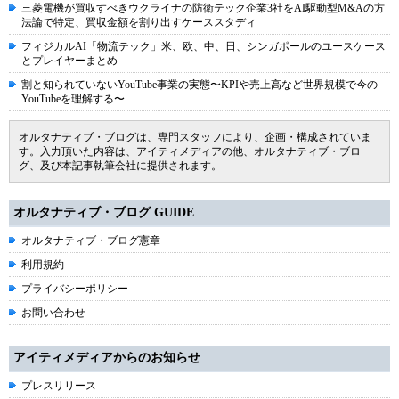
三菱電機が買収すべきウクライナの防衛テック企業3社をAI駆動型M&Aの方
法論で特定、買収金額を割り出すケーススタディ
フィジカルAI「物流テック」米、欧、中、日、シンガポールのユースケース
とプレイヤーまとめ
割と知られていないYouTube事業の実態〜KPIや売上高など世界規模で今の
YouTubeを理解する〜
オルタナティブ・ブログは、専門スタッフにより、企画・構成されていま
す。入力頂いた内容は、アイティメディアの他、オルタナティブ・ブロ
グ、及び本記事執筆会社に提供されます。
オルタナティブ・ブログ GUIDE
オルタナティブ・ブログ憲章
利用規約
プライバシーポリシー
お問い合わせ
アイティメディアからのお知らせ
プレスリリース