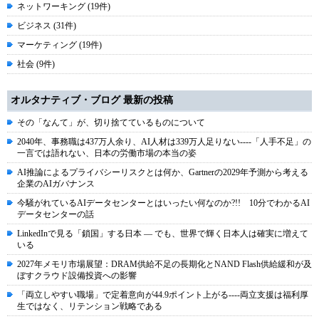
ネットワーキング (19件)
ビジネス (31件)
マーケティング (19件)
社会 (9件)
オルタナティブ・ブログ 最新の投稿
その「なんて」が、切り捨てているものについて
2040年、事務職は437万人余り、AI人材は339万人足りない----「人手不足」の
一言では語れない、日本の労働市場の本当の姿
AI推論によるプライバシーリスクとは何か、Gartnerの2029年予測から考える
企業のAIガバナンス
今騒がれているAIデータセンターとはいったい何なのか?!! 10分でわかるAI
データセンターの話
LinkedInで見る「鎖国」する日本 ― でも、世界で輝く日本人は確実に増えて
いる
2027年メモリ市場展望：DRAM供給不足の長期化とNAND Flash供給緩和が及
ぼすクラウド設備投資への影響
「両立しやすい職場」で定着意向が44.9ポイント上がる----両立支援は福利厚
生ではなく、リテンション戦略である