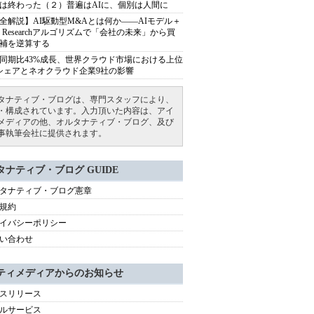
は終わった（２）普遍はAIに、個別は人間に
全解説】AI駆動型M&Aとは何か――AIモデル＋
ep Researchアルゴリズムで「会社の未来」から買
補を逆算する
同期比43%成長、世界クラウド市場における上位
シェアとネオクラウド企業9社の影響
タナティブ・ブログは、専門スタッフにより、
・構成されています。入力頂いた内容は、アイ
メディアの他、オルタナティブ・ブログ、及び
事執筆会社に提供されます。
タナティブ・ブログ GUIDE
タナティブ・ブログ憲章
規約
イバシーポリシー
い合わせ
ティメディアからのお知らせ
スリリース
ルサービス