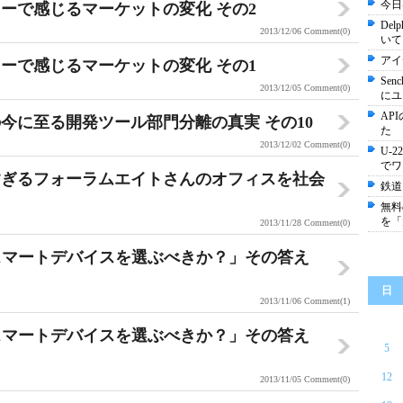
今日は
ーで感じるマーケットの変化 その2
De
2013/12/06
Comment(0)
いて
アイ
ーで感じるマーケットの変化 その1
Se
2013/12/05
Comment(0)
にユ
AP
今に至る開発ツール部門分離の真実 その10
た
2013/12/02
Comment(0)
U-
でワ
すぎるフォーラムエイトさんのオフィスを社会
鉄道
無料の
を「
2013/11/28
Comment(0)
業はどのスマートデバイスを選ぶべきか？」その答え
日
2013/11/06
Comment(1)
業はどのスマートデバイスを選ぶべきか？」その答え
5
12
2013/11/05
Comment(0)