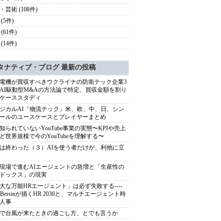
・芸術 (108件)
(5件)
(61件)
(14件)
タナティブ・ブログ 最新の投稿
電機が買収すべきウクライナの防衛テック企業3
AI駆動型M&Aの方法論で特定、買収金額を割り
ケーススタディ
ジカルAI「物流テック」米、欧、中、日、シン
ールのユースケースとプレイヤーまとめ
知られていないYouTube事業の実態〜KPIや売上
ど世界規模で今のYouTubeを理解する〜
は終わった（３）AIを使う者だけが、利他に立
現場で進むAIエージェントの急増と「生産性の
ドックス」の現実
大な万能HRエージェント」は必ず失敗する----
sh Bersinが描くHR 2030と、マルチエージェント時
人事
で台風が来たときの過ごし方、とでも言うか