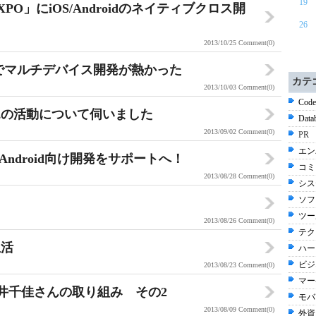
19
O」にiOS/Androidのネイティブクロス開
26
2013/10/25
Comment(0)
プでマルチデバイス開発が熱かった
カテ
2013/10/03
Comment(0)
Code
エの活動について伺いました
Data
2013/09/02
Comment(0)
PR
エン
Android向け開発をサポートへ！
コミ
2013/08/28
Comment(0)
シス
ソフ
ツール
2013/08/26
Comment(0)
テク
生活
ハー
ビジネ
2013/08/23
Comment(0)
マー
永井千佳さんの取り組み その2
モバ
2013/08/09
Comment(0)
外資系