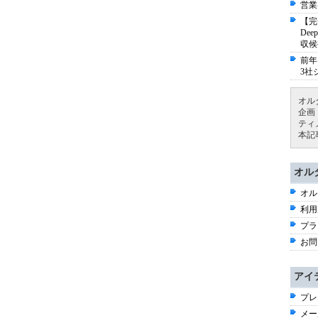
営業
【完
De
収候
前年
3社
オル
企画
ティ
本記
オル
オル
利用
プラ
お問
アイ
プレ
メー