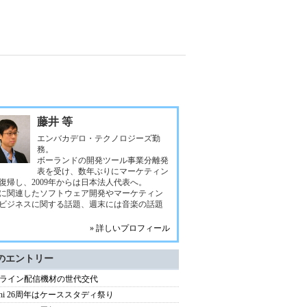
藤井 等
エンバカデロ・テクノロジーズ勤
務。
ボーランドの開発ツール事業分離発
表を受け、数年ぶりにマーケティン
復帰し、2009年からは日本法人代表へ。
に関連したソフトウェア開発やマーケティン
ビジネスに関する話題、週末には音楽の話題
» 詳しいプロフィール
のエントリー
ライン配信機材の世代交代
lphi 26周年はケーススタディ祭り