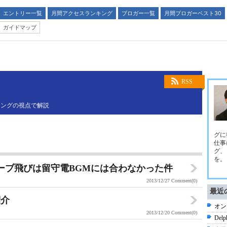
エントリー一覧
月間アクセスランキング
ブロガー一覧
月間ブロガーベスト30
ガイドマップ
RSS
ィングの視点で解説
グに
仕事
グ、
を。
ーブ飛びは留守電BGMには合わなかった件
2013/12/27
Comment(0)
最近
紹介
オン
2013/12/20
Comment(0)
De