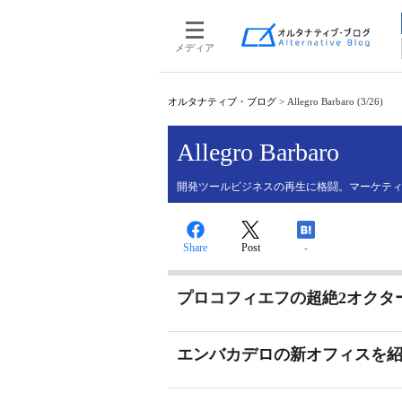
メディア
オルタナティブ・ブログ
>
Allegro Barbaro (3/26)
Allegro Barbaro
開発ツールビジネスの再生に格闘。マーケテ
Share
Post
-
プロコフィエフの超絶2オクタ
エンバカデロの新オフィスを