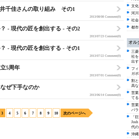
文化
永井千佳さんの取り組み その1
河川 
2013/08/08
Comment(0)
社会 
都市 
- 現代の匠を創出する - その2
2013/07/23
Comment(0)
オル
- 現代の匠を創出する - その1
三菱
2013/07/22
Comment(0)
社を
出す
立5周年
フィ
ガポ
2013/07/01
Comment(0)
割と
高な
はなぜ下手なのか
営業
2013/06/14
Comment(0)
てる
営業
パラ
3
4
5
6
7
8
9
10
次のページへ
「巨
Jo
代の
沖縄