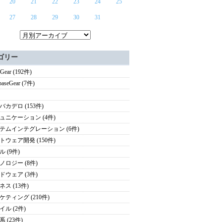
20
21
22
23
24
25
27
28
29
30
31
ゴリー
Gear (192件)
baseGear (7件)
バカデロ (153件)
ュニケーション (4件)
テムインテグレーション (6件)
トウェア開発 (150件)
 (9件)
ノロジー (8件)
ドウェア (3件)
ス (13件)
ケティング (210件)
イル (2件)
 (23件)