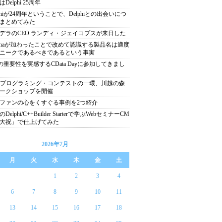
Delphi 25周年
lphiが24周年ということで、Delphiとの出会いにつ
まとめてみた
デラのCEO ランディ・ジェイコプスが来日した
nchaが加わったことで改めて認識する製品名は適度
ニークであるべきであるという事実
Iの重要性を実感するCData Dayに参加してきまし
22プログラミング・コンテストの一環、川越の森
ークショップを開催
ファンの心をくすぐる事例を2つ紹介
Delphi/C++Builder Starterで学ぶWebセミナーCM
大祝」で仕上げてみた
2026年7月
月
火
水
木
金
土
1
2
3
4
6
7
8
9
10
11
13
14
15
16
17
18