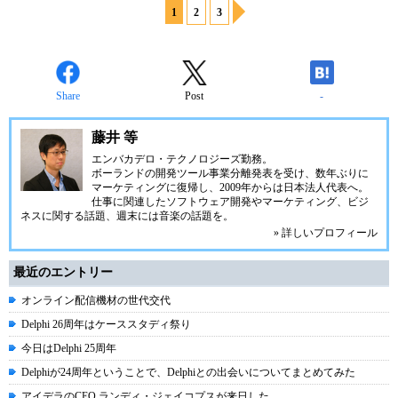
1
2
3
Share
Post
-
藤井 等
エンバカデロ・テクノロジーズ勤務。
ボーランドの開発ツール事業分離発表を受け、数年ぶりに
マーケティングに復帰し、2009年からは日本法人代表へ。
仕事に関連したソフトウェア開発やマーケティング、ビジ
ネスに関する話題、週末には音楽の話題を。
» 詳しいプロフィール
最近のエントリー
オンライン配信機材の世代交代
Delphi 26周年はケーススタディ祭り
今日はDelphi 25周年
Delphiが24周年ということで、Delphiとの出会いについてまとめてみた
アイデラのCEO ランディ・ジェイコプスが来日した