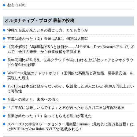
都市 (14件)
オルタナティブ・ブログ 最新の投稿
沖縄で台風が来たときの過ごし方、とでも言うか
営業は終わった（２）普遍はAIに、個別は人間に
【完全解説】AI駆動型M&Aとは何か――AIモデル＋Deep Researchアルゴリズ
ムで「会社の未来」から買収候補を逆算する
前年同期比43%成長、世界クラウド市場における上位3社シェアとネオクラウ
ド企業9社の影響
WordPress最強のチャットボット（圧倒的な高機能と高性能、業界最安値）を
実現した理由
YouTuberは本当に儲からないのか。収益化した20人に1人が月30万円以上とい
う可能性
台風への備えと、未来への備え
「ご年配には難しいんですよ」と君が言ったから八月二日は年配記念日
営業は終わった（１）会ってもらえる理由が消えた
スペースXの宇宙AIデータセンター用衛星Starmind（最終的に百万基規模）に
はNVIDIAのVera Rubin NVL72が搭載される！