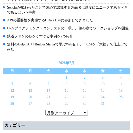
Senchaが加わったことで改めて認識する製品名は適度にユニークであるべき
であるという事実
APIの重要性を実感するCData Dayに参加してきました
U-22プログラミング・コンテストの一環、川越の森でワークショップを開催
鉄道ファンの心をくすぐる事例を2つ紹介
無料のDelphi/C++Builder Starterで学ぶWebセミナーCMを「大祝」で仕上げて
みた
2026年7月
日
月
火
水
木
金
土
1
2
3
4
5
6
7
8
9
10
11
12
13
14
15
16
17
18
19
20
21
22
23
24
25
26
27
28
29
30
31
カテゴリー