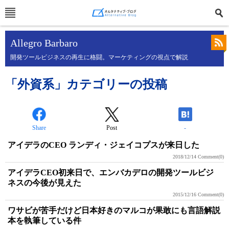
Allegro Barbaro
開発ツールビジネスの再生に格闘。マーケティングの視点で解説
「外資系」カテゴリーの投稿
Share
Post
-
アイデラのCEO ランディ・ジェイコプスが来日した
2018/12/14
Comment(0)
アイデラCEO初来日で、エンバカデロの開発ツールビジ
ネスの今後が見えた
2015/12/16
Comment(0)
ワサビが苦手だけど日本好きのマルコが果敢にも言語解説
本を執筆している件