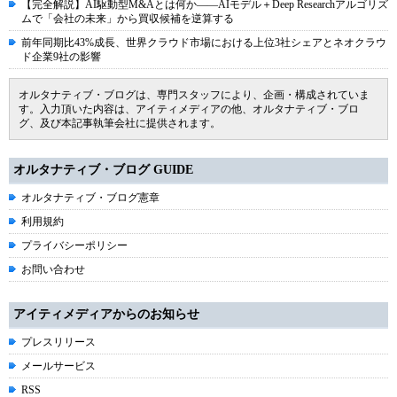
【完全解説】AI駆動型M&Aとは何か――AIモデル＋Deep Researchアルゴリズ
ムで「会社の未来」から買収候補を逆算する
前年同期比43%成長、世界クラウド市場における上位3社シェアとネオクラウ
ド企業9社の影響
オルタナティブ・ブログは、専門スタッフにより、企画・構成されていま
す。入力頂いた内容は、アイティメディアの他、オルタナティブ・ブロ
グ、及び本記事執筆会社に提供されます。
オルタナティブ・ブログ GUIDE
オルタナティブ・ブログ憲章
利用規約
プライバシーポリシー
お問い合わせ
アイティメディアからのお知らせ
プレスリリース
メールサービス
RSS