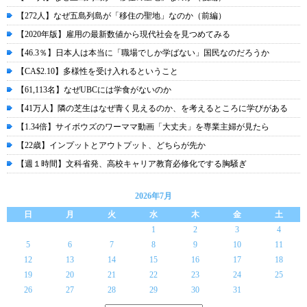
【272人】なぜ五島列島が「移住の聖地」なのか（前編）
【2020年版】雇用の最新数値から現代社会を見つめてみる
【46.3％】日本人は本当に「職場でしか学ばない」国民なのだろうか
【CA$2.10】多様性を受け入れるということ
【61,113名】なぜUBCには学食がないのか
【41万人】隣の芝生はなぜ青く見えるのか、を考えるところに学びがある
【1.34倍】サイボウズのワーママ動画「大丈夫」を専業主婦が見たら
【22歳】インプットとアウトプット、どちらが先か
【週１時間】文科省発、高校キャリア教育必修化でする胸騒ぎ
2026年7月
日
月
火
水
木
金
土
1
2
3
4
5
6
7
8
9
10
11
12
13
14
15
16
17
18
19
20
21
22
23
24
25
26
27
28
29
30
31