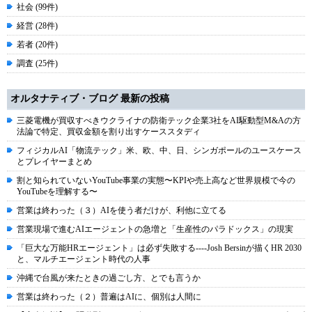
社会 (99件)
経営 (28件)
若者 (20件)
調査 (25件)
オルタナティブ・ブログ 最新の投稿
三菱電機が買収すべきウクライナの防衛テック企業3社をAI駆動型M&Aの方
法論で特定、買収金額を割り出すケーススタディ
フィジカルAI「物流テック」米、欧、中、日、シンガポールのユースケース
とプレイヤーまとめ
割と知られていないYouTube事業の実態〜KPIや売上高など世界規模で今の
YouTubeを理解する〜
営業は終わった（３）AIを使う者だけが、利他に立てる
営業現場で進むAIエージェントの急増と「生産性のパラドックス」の現実
「巨大な万能HRエージェント」は必ず失敗する----Josh Bersinが描くHR 2030
と、マルチエージェント時代の人事
沖縄で台風が来たときの過ごし方、とでも言うか
営業は終わった（２）普遍はAIに、個別は人間に