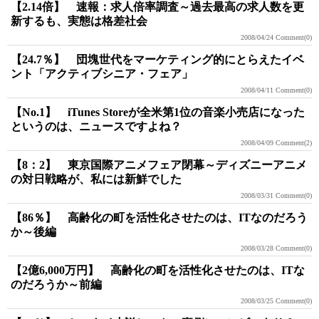
【2.14倍】 速報：求人倍率調査～過去最高の求人数を更
新するも、実態は格差社会
2008/04/24
Comment(0)
【24.7％】 団塊世代をマーケティング的にとらえたイベ
ント「アクティブシニア・フェア」
2008/04/11
Comment(0)
【No.1】 iTunes Storeが全米第1位の音楽小売店になった
というのは、ニュースですよね？
2008/04/09
Comment(2)
【8：2】 東京国際アニメフェア閉幕～ディズニーアニメ
の対日戦略が、私には新鮮でした
2008/03/31
Comment(0)
【86％】 高齢化の町を活性化させたのは、ITなのだろう
か～後編
2008/03/28
Comment(0)
【2億6,000万円】 高齢化の町を活性化させたのは、ITな
のだろうか～前編
2008/03/25
Comment(0)