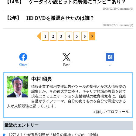
【14％】 ケータイ小説ヒットの裏側にコンビニあり？
2008/02/29
Comment(0)
【2年】 HD DVDを撤退させたのは誰？
2008/02/22
Comment(0)
1
2
3
4
5
6
7
Share
Post
-
中村 昭典
情報企業で採用支援広告やツールの制作とか求人情報誌の
編集とか。その後大学に移り、キャリア領域の教員を経て
現在はコミュニケーション支援領域の教育研究者に。自給
自足がライフテーマ。自分の食うものを自分で調達できる
人が人類最強と思っています。
» 詳しいプロフィール
最近のエントリー
【272人】なぜ五島列島が「移住の聖地」なのか（後編）