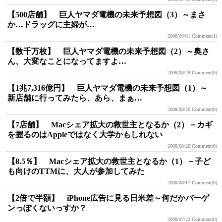
【500店舗】 巨人ヤマダ電機の未来予想図（3）～まさ
か…ドラッグに主婦が…
2008/09/01
Comment(1)
【数千万枚】 巨人ヤマダ電機の未来予想図（2）～奥さ
ん、大変なことになってますよ…
2008/08/28
Comment(0)
【1兆7,316億円】 巨人ヤマダ電機の未来予想図（1）～
新店舗に行ってみたら、あら、まぁ…
2008/08/26
Comment(0)
【7店舗】 Macシェア拡大の救世主となるか（2）－カギ
を握るのはAppleではなく大学かもしれない
2008/08/20
Comment(0)
【8.5％】 Macシェア拡大の救世主となるか（1）－子ど
も向けのTTMに、大人が参加してみた
2008/08/17
Comment(0)
【2倍で半額】 iPhone広告に見る日米差～何だかバーゲ
ンっぽくないっすか？
2008/07/22
Comment(0)