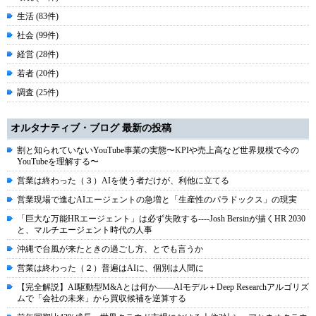
生活 (83件)
社会 (99件)
経営 (28件)
若者 (20件)
調査 (25件)
オルタナティブ・ブログ 最新の投稿
割と知られていないYouTube事業の実態〜KPIや売上高など世界規模で今の
YouTubeを理解する〜
営業は終わった（３）AIを使う者だけが、利他に立てる
営業現場で進むAIエージェントの急増と「生産性のパラドックス」の現実
「巨大な万能HRエージェント」は必ず失敗する----Josh Bersinが描くHR 2030
と、マルチエージェント時代の人事
沖縄で台風が来たときの過ごし方、とでも言うか
営業は終わった（２）普遍はAIに、個別は人間に
【完全解説】AI駆動型M&Aとは何か――AIモデル＋Deep Researchアルゴリズ
ムで「会社の未来」から買収候補を逆算する