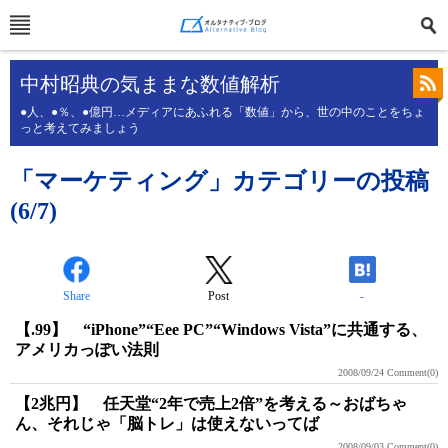
中村昭典の気ままな数値解析
●人、●％、●億円…メディアにあふれる「数値」から、世の中のことをちょ
っと考えてみましょう
「マーケティング」カテゴリーの投稿
(6/7)
Share
Post
-
【.99】 “iPhone”“Eee PC”“Windows Vista”に共通する、
アメリカっぽい法則
2008/09/24
Comment(0)
【2兆円】 任天堂“2年で売上2倍”を考える～おばちゃ
ん、それじゃ「脳トレ」は使えないってば
2008/09/03
Comment(0)