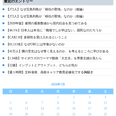
最近のエントリー
【272人】なぜ五島列島が「移住の聖地」なのか（後編）
【272人】なぜ五島列島が「移住の聖地」なのか（前編）
【2020年版】雇用の最新数値から現代社会を見つめてみる
【46.3％】日本人は本当に「職場でしか学ばない」国民なのだろうか
【CA$2.10】多様性を受け入れるということ
【61,113名】なぜUBCには学食がないのか
【41万人】隣の芝生はなぜ青く見えるのか、を考えるところに学びがある
【1.34倍】サイボウズのワーママ動画「大丈夫」を専業主婦が見たら
【22歳】インプットとアウトプット、どちらが先か
【週１時間】文科省発、高校キャリア教育必修化でする胸騒ぎ
2026年7月
日
月
火
水
木
金
土
1
2
3
4
5
6
7
8
9
10
11
12
13
14
15
16
17
18
19
20
21
22
23
24
25