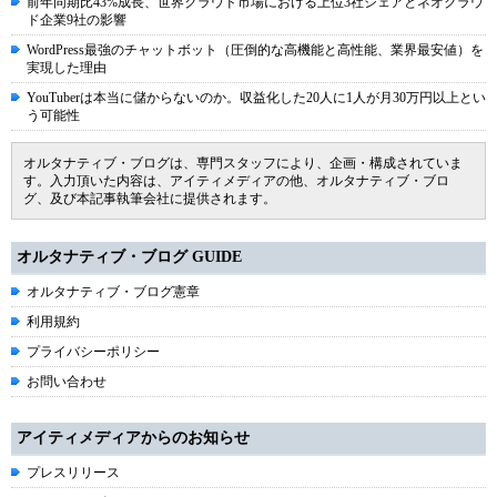
前年同期比43%成長、世界クラウド市場における上位3社シェアとネオクラウ
ド企業9社の影響
WordPress最強のチャットボット（圧倒的な高機能と高性能、業界最安値）を
実現した理由
YouTuberは本当に儲からないのか。収益化した20人に1人が月30万円以上とい
う可能性
オルタナティブ・ブログは、専門スタッフにより、企画・構成されていま
す。入力頂いた内容は、アイティメディアの他、オルタナティブ・ブロ
グ、及び本記事執筆会社に提供されます。
オルタナティブ・ブログ GUIDE
オルタナティブ・ブログ憲章
利用規約
プライバシーポリシー
お問い合わせ
アイティメディアからのお知らせ
プレスリリース