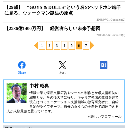
【29歳】 “GUYS & DOLLS”という名のヘッドホン端子
に見る、ウォークマン誕生の原点
2008/07/01
Comment(2)
【2586億1400万円】 経営者らしい未来予想図
2008/06/26
Comment(0)
1
2
3
4
5
6
7
Share
Post
-
中村 昭典
情報企業で採用支援広告やツールの制作とか求人情報誌の
編集とか。その後大学に移り、キャリア領域の教員を経て
現在はコミュニケーション支援領域の教育研究者に。自給
自足がライフテーマ。自分の食うものを自分で調達できる
人が人類最強と思っています。
» 詳しいプロフィール