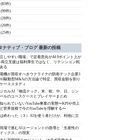
(83件)
(99件)
(28件)
(20件)
(25件)
タナティブ・ブログ 最新の投稿
立しやすい職場」で定着意向が44.9ポイント上が
---両立支援は福利厚生ではなく、リテンション戦
ある
電機が買収すべきウクライナの防衛テック企業3
AI駆動型M&Aの方法論で特定、買収金額を割り
ケーススタディ
ジカルAI「物流テック」米、欧、中、日、シン
ールのユースケースとプレイヤーまとめ
知られていないYouTube事業の実態〜KPIや売上
ど世界規模で今のYouTubeを理解する〜
は終わった（３）AIを使う者だけが、利他に立
現場で進むAIエージェントの急増と「生産性の
ドックス」の現実