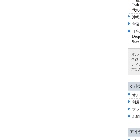
「巨
Jo
代の
沖縄
営業
【完
De
収候
オル
企画
ティ
本記
オル
オル
利用
プラ
お問
アイ