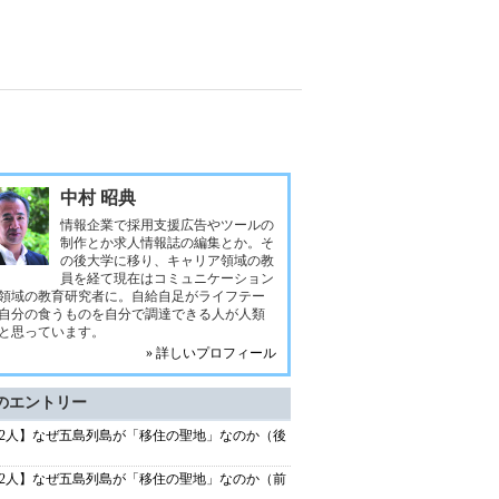
中村 昭典
情報企業で採用支援広告やツールの
制作とか求人情報誌の編集とか。そ
の後大学に移り、キャリア領域の教
員を経て現在はコミュニケーション
領域の教育研究者に。自給自足がライフテー
自分の食うものを自分で調達できる人が人類
と思っています。
» 詳しいプロフィール
のエントリー
72人】なぜ五島列島が「移住の聖地」なのか（後
72人】なぜ五島列島が「移住の聖地」なのか（前