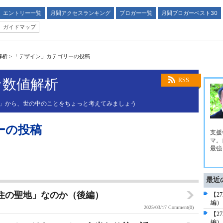
エントリー一覧
月間アクセスランキング
ブロガー一覧
月間ブロガーベスト30
ガイドマップ
解析
>
「デザイン」カテゴリーの投稿
な数値解析
RSS
値」から、世の中のことをちょっと考えてみましょう
ーの投稿
支援
マ。
最強
最近
移住の聖地」なのか（後編）
【2
編）
2025/03/17
Comment(0)
【2
編）