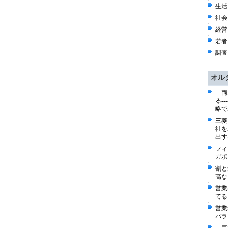
生活 
社会 
経営 
若者 
調査 
オル
「両
る-
略で
三菱
社を
出す
フィ
ガポ
割と
高な
営業
てる
営業
パラ