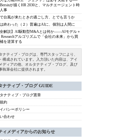
大な万能HRエージェント」は必ず失敗する----
sh Bersinが描くHR 2030と、マルチエージェント時
人事
で台風が来たときの過ごし方、とでも言うか
は終わった（２）普遍はAIに、個別は人間に
全解説】AI駆動型M&Aとは何か――AIモデル＋
ep Researchアルゴリズムで「会社の未来」から買
補を逆算する
タナティブ・ブログは、専門スタッフにより、
・構成されています。入力頂いた内容は、アイ
メディアの他、オルタナティブ・ブログ、及び
事執筆会社に提供されます。
タナティブ・ブログ GUIDE
タナティブ・ブログ憲章
規約
イバシーポリシー
い合わせ
ティメディアからのお知らせ