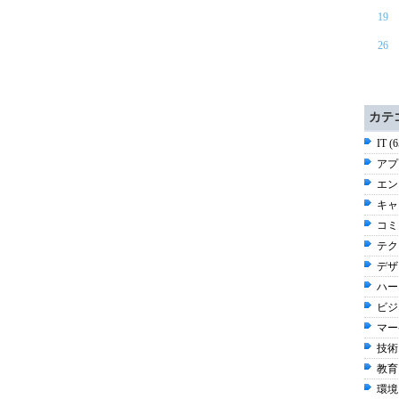
19
26
カテ
IT (
アプ
エン
キャリ
コミ
テク
デザ
ハー
ビジネ
マー
技術 
教育 
環境 