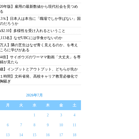
020年版】雇用の最新数値から現代社会を見つめ
る
6.3％】日本人は本当に「職場でしか学ばない」国
のだろうか
A$2.10】多様性を受け入れるということ
1,113名】なぜUBCには学食がないのか
1万人】隣の芝生はなぜ青く見えるのか、を考え
ころに学びがある
.34倍】サイボウズのワーママ動画「大丈夫」を専
婦が見たら
2歳】インプットとアウトプット、どちらが先か
１時間】文科省発、高校キャリア教育必修化で
胸騒ぎ
2026年7月
月
火
水
木
金
土
1
2
3
4
6
7
8
9
10
11
13
14
15
16
17
18