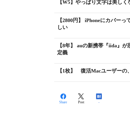
【W5】やっぱり文字は美しく
【2800円】 iPhoneにカ
しい
【8年】 auの新携帯『iid
定義
【1枚】 復活Macユーザーの
Share
Post
-