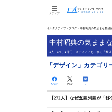
メディア
オルタナティブ・ブログ
>
中村昭典の気ままな数値
中村昭典の気まま
●人、●％、●億円…メディアにあふれる「数
「デザイン」カテゴリ
Share
Post
-
【272人】なぜ五島列島が「