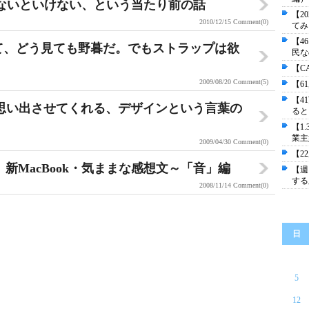
ないといけない、という当たり前の話
【2
2010/12/15
Comment(0)
てみ
【4
バーって、どう見ても野暮だ。でもストラップは欲
民な
【C
2009/08/20
Comment(5)
【6
【4
a』が思い出させてくれる、デザインという言葉の
ると
【1
業主
2009/04/30
Comment(0)
【2
、新MacBook・気ままな感想文～「音」編
【週
する
2008/11/14
Comment(0)
日
5
12