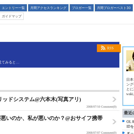
エントリー一覧
月間アクセスランキング
ブロガー一覧
月間ブロガーベスト30
ガイドマップ
RSS
ら見てみると…
日本
ング
とに
wak
リッドシステム@六本木(写真アリ)
2008/07/10
Comment(0)
最近
イが悪いのか、私が悪いのか？@おサイフ携帯
OL
ID
2008/07/07
Comment(0)
ぎっ