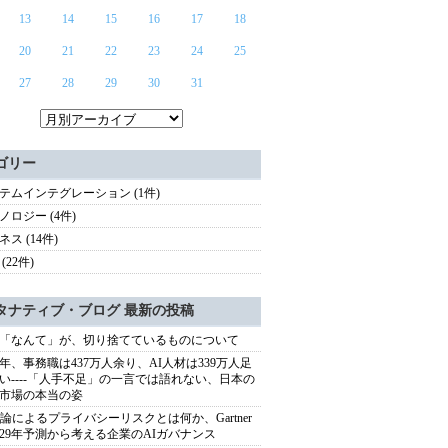
13
14
15
16
17
18
20
21
22
23
24
25
27
28
29
30
31
ゴリー
テムインテグレーション (1件)
ノロジー (4件)
ス (14件)
(22件)
タナティブ・ブログ 最新の投稿
「なんて」が、切り捨てているものについて
40年、事務職は437万人余り、AI人材は339万人足
い----「人手不足」の一言では語れない、日本の
市場の本当の姿
推論によるプライバシーリスクとは何か、Gartner
029年予測から考える企業のAIガバナンス