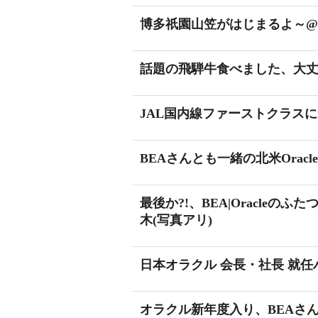
博多祇園山笠がはじまるよ～@
話題の飛騨牛食べました、大丈
JAL国内線ファーストクラスに
BEAさんとも一緒の北米Orac
最後か?!、BEA|Oracle
木(写真アリ)
日本オラクル 会長・社長 就任パ
オラクル新年度入り、BEAさ