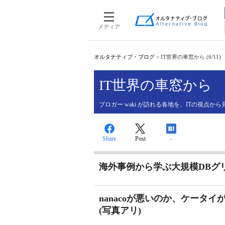
メディア
オルタナティブ・ブログ
>
IT世界の車窓から (6/11)
IT世界の車窓から
ブロガー waki が訪れる各地を、ITの視点か
Share
Post
-
海外事例から学ぶ大規模DBグ
nanacoが悪いのか、ケータ
(写真アリ)