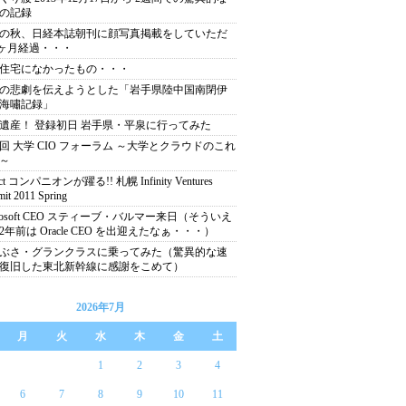
の記録
の秋、日経本誌朝刊に顔写真掲載をしていただ
3ヶ月経過・・・
住宅になかったもの・・・
の悲劇を伝えようとした「岩手県陸中国南閉伊
海嘯記録」
遺産！ 登録初日 岩手県・平泉に行ってみた
回 大学 CIO フォーラム ～大学とクラウドのこれ
～
ect コンパニオンが躍る!! 札幌 Infinity Ventures
it 2011 Spring
crosoft CEO スティーブ・バルマー来日（そういえ
2年前は Oracle CEO を出迎えたなぁ・・・）
ぶさ・グランクラスに乗ってみた（驚異的な速
復旧した東北新幹線に感謝をこめて）
2026年7月
月
火
水
木
金
土
1
2
3
4
6
7
8
9
10
11