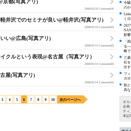
@京都(写真アリ)
今騒
のか
2008/05/20
Comment(4)
Li
く日
軽井沢でのセミナが良い@軽井沢(写真アリ)
20
2008/05/16
Comment(0)
NA
影響
いい@広島(写真アリ)
「両
2008/05/15
Comment(0)
る-
略で
サイクルという表現@名古屋（写真アリ）
三菱
社を
2008/05/14
Comment(0)
出す
フィ
古屋(写真アリ)
ガポ
2008/05/14
Comment(0)
割と
高な
3
4
5
6
7
8
9
10
次のページへ
オル
企画
ティ
本記