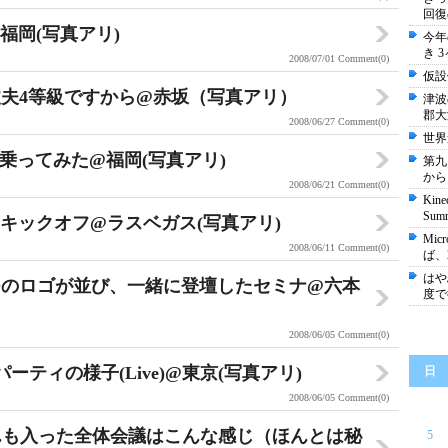
回復
福岡(写真アリ)
今年
き 
2008/07/01
Comment(0)
仮設
夫4等級ですから@赤坂（写真アリ）
津波
郡大
2008/06/27
Comment(0)
世界
乗ってみた@福岡(写真アリ)
第九
から
2008/06/21
Comment(0)
Kin
Summ
leキックオフ@ラスベガス(写真アリ)
Mi
2008/06/11
Comment(0)
ば、
はや
のふたつのロゴが並び、一緒に登壇したセミナ@六本
度で
2008/06/05
Comment(0)
ーティの様子(Live)@東京(写真アリ)
日
2008/06/05
Comment(0)
んも入った全体会議はこんな感じ（ほんとは秘
5