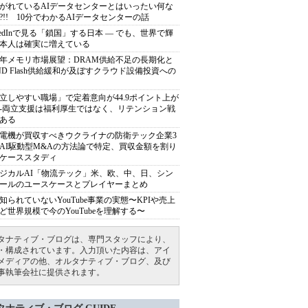
がれているAIデータセンターとはいったい何な
?!! 10分でわかるAIデータセンターの話
nkedInで見る「鎖国」する日本 ― でも、世界で輝
本人は確実に増えている
27年メモリ市場展望：DRAM供給不足の長期化と
ND Flash供給緩和が及ぼすクラウド設備投資への
立しやすい職場」で定着意向が44.9ポイント上が
---両立支援は福利厚生ではなく、リテンション戦
ある
電機が買収すべきウクライナの防衛テック企業3
AI駆動型M&Aの方法論で特定、買収金額を割り
ケーススタディ
ジカルAI「物流テック」米、欧、中、日、シン
ールのユースケースとプレイヤーまとめ
知られていないYouTube事業の実態〜KPIや売上
ど世界規模で今のYouTubeを理解する〜
タナティブ・ブログは、専門スタッフにより、
・構成されています。入力頂いた内容は、アイ
メディアの他、オルタナティブ・ブログ、及び
事執筆会社に提供されます。