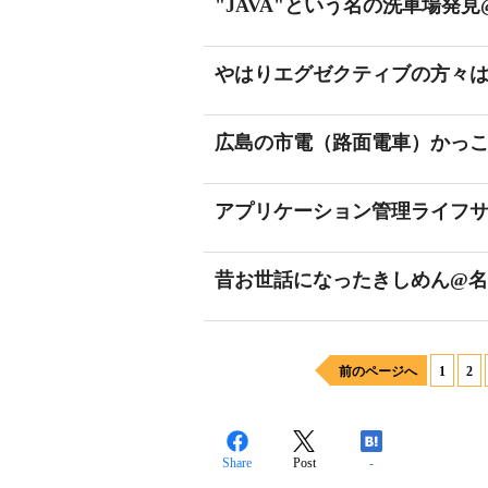
"JAVA"という名の洗車場発見
やはりエグゼクティブの方々は
広島の市電（路面電車）かっこ
アプリケーション管理ライフ
昔お世話になったきしめん@名
前のページへ
1
2
Share
Post
-