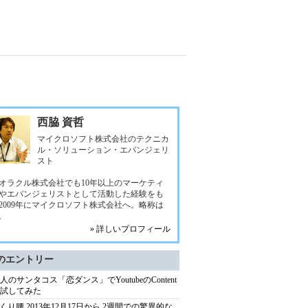
西脇 資哲
マイクロソフト株式会社のテクニカ
ル・ソリューション・エバンジェリ
スト
オラクル株式会社でも10年以上のマーケティ
やエバンジェリストとして活動した経験をも
2009年にマイクロソフト株式会社へ。略称は
i。
» 詳しいプロフィール
のエントリー
 8人のサンタコス「恋ダンス」でYoutubeのContent
を試してみた
くり腰 2013年12月17日から 2週間での驚異的な