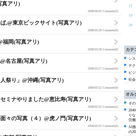
写真アリ)
12
2008/06/02
Comment(2)
19
ば,@東京ビックサイト(写真アリ)
26
2008/05/28
Comment(0)
福岡(写真アリ)
カテ
2008/05/28
Comment(0)
シス
@名古屋(写真アリ)
テク
2008/05/27
Comment(0)
ビジネ
人祭り」@沖縄(写真アリ)
社会 
2008/05/22
Comment(0)
オル
セミナやりました@恵比寿(写真アリ)
その
2008/05/22
Comment(2)
20
りな
面々の写真（４）@虎ノ門(写真アリ)
労働
2008/05/22
Comment(0)
AI
の2