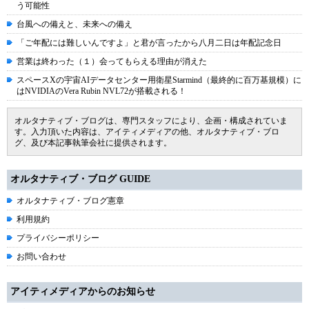
う可能性
台風への備えと、未来への備え
「ご年配には難しいんですよ」と君が言ったから八月二日は年配記念日
営業は終わった（１）会ってもらえる理由が消えた
スペースXの宇宙AIデータセンター用衛星Starmind（最終的に百万基規模）に
はNVIDIAのVera Rubin NVL72が搭載される！
オルタナティブ・ブログは、専門スタッフにより、企画・構成されていま
す。入力頂いた内容は、アイティメディアの他、オルタナティブ・ブロ
グ、及び本記事執筆会社に提供されます。
オルタナティブ・ブログ GUIDE
オルタナティブ・ブログ憲章
利用規約
プライバシーポリシー
お問い合わせ
アイティメディアからのお知らせ