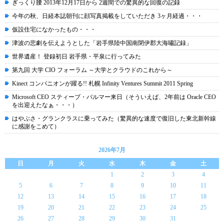
ぎっくり腰 2013年12月17日から 2週間での驚異的な回復の記録
今年の秋、日経本誌朝刊に顔写真掲載をしていただき 3ヶ月経過・・・
仮設住宅になかったもの・・・
津波の悲劇を伝えようとした「岩手県陸中国南閉伊郡大海嘯記録」
世界遺産！ 登録初日 岩手県・平泉に行ってみた
第九回 大学 CIO フォーラム ～大学とクラウドのこれから～
Kinect コンパニオンが躍る!! 札幌 Infinity Ventures Summit 2011 Spring
Microsoft CEO スティーブ・バルマー来日（そういえば、2年前は Oracle CEO
を出迎えたなぁ・・・）
はやぶさ・グランクラスに乗ってみた（驚異的な速度で復旧した東北新幹線
に感謝をこめて）
2026年7月
日
月
火
水
木
金
土
1
2
3
4
5
6
7
8
9
10
11
12
13
14
15
16
17
18
19
20
21
22
23
24
25
26
27
28
29
30
31