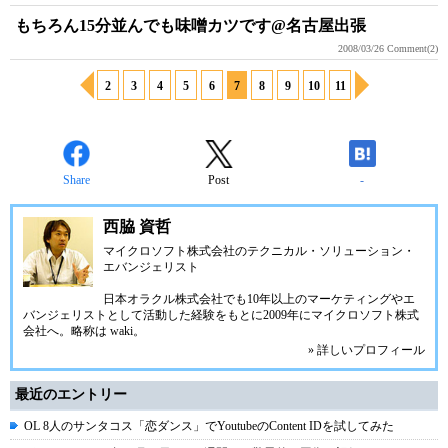
もちろん15分並んでも味噌カツです@名古屋出張
2008/03/26
Comment(2)
2
3
4
5
6
7
8
9
10
11
Share
Post
-
西脇 資哲
マイクロソフト株式会社のテクニカル・ソリューション・
エバンジェリスト
日本オラクル株式会社でも10年以上のマーケティングやエ
バンジェリストとして活動した経験をもとに2009年にマイクロソフト株式
会社へ。略称は waki。
» 詳しいプロフィール
最近のエントリー
OL 8人のサンタコス「恋ダンス」でYoutubeのContent IDを試してみた