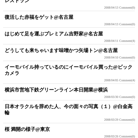
レストラン
2008/04/13
Comment(0)
復活した赤福をゲット@名古屋
2008/04/13
Comment(0)
はじめて足を運ぶプレミアム吉野家@名古屋
2008/04/11
Comment(4)
どうしても来ちゃいます味噌かつ矢場トン@名古屋
2008/04/10
Comment(0)
イーモバイル持っているのにイーモバイル買った@ビック
カメラ
2008/04/05
Comment(4)
横浜市営地下鉄グリーンライン本日開業@横浜
2008/03/30
Comment(0)
日本オラクルを辞めた人、今の面々の写真（１）@白金高
輪
2008/03/29
Comment(0)
桜 満開の様子@東京
2008/03/26
Comment(0)