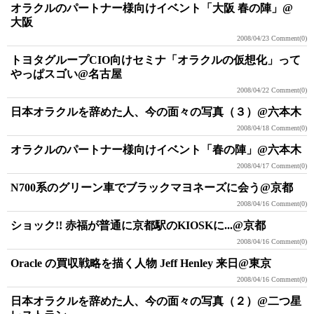
オラクルのパートナー様向けイベント「大阪 春の陣」@
大阪
2008/04/23
Comment(0)
トヨタグループCIO向けセミナ「オラクルの仮想化」って
やっぱスゴい@名古屋
2008/04/22
Comment(0)
日本オラクルを辞めた人、今の面々の写真（３）@六本木
2008/04/18
Comment(0)
オラクルのパートナー様向けイベント「春の陣」@六本木
2008/04/17
Comment(0)
N700系のグリーン車でブラックマヨネーズに会う@京都
2008/04/16
Comment(0)
ショック!! 赤福が普通に京都駅のKIOSKに...@京都
2008/04/16
Comment(0)
Oracle の買収戦略を描く人物 Jeff Henley 来日@東京
2008/04/16
Comment(0)
日本オラクルを辞めた人、今の面々の写真（２）@二つ星