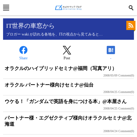
IT世界の車窓から
ブロガー waki が訪れる各地を、ITの視点から見てみると…
Share
Post
-
オラクルのハイブリッドセミナ@福岡（写真アリ）
2008/05/09
Comment(0)
オラクル パートナー様向けセミナ@仙台
2008/04/25
Comment(0)
ウケる！「ガンダムで英語を身につける本」@本屋さん
2008/04/25
Comment(0)
パートナー様・エグゼクティブ様向けオラクルセミナ@北
海道
2008/04/24
Comment(0)