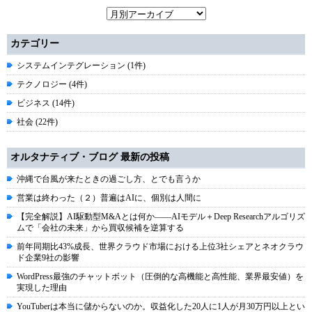
カテゴリー
システムインテグレーション (1件)
テクノロジー (4件)
ビジネス (14件)
社会 (22件)
オルタナティブ・ブログ 最新の投稿
沖縄で台風が来たときの過ごし方、とでも言うか
営業は終わった（２）普遍はAIに、個別は人間に
【完全解説】AI駆動型M&Aとは何か――AIモデル＋Deep Researchアルゴリズ
ムで「会社の未来」から買収候補を逆算する
前年同期比43%成長、世界クラウド市場における上位3社シェアとネオクラウ
ド企業9社の影響
WordPress最強のチャットボット（圧倒的な高機能と高性能、業界最安値）を
実現した理由
YouTuberは本当に儲からないのか。収益化した20人に1人が月30万円以上とい