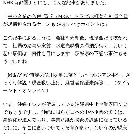
NHK首都圏ナビにも、こんな記事がありました。
「
中小企業の合併･買収（M&A）トラブル相次ぐ 社員全員
が退職迫られるケースも 注意すべきポイントは
」
この記事にあるように「会社を売却後、現預金だけ抜かれ
て、社員の給与や家賃、水道光熱費の滞納が続く」という
悪い事例は、何件も目にします。茨城県の下記の事件もそ
うでしたね。
「
M＆A仲介市場の信用を地に落とした「ルシアン事件」ざ
っくり解説！現金吸い上げ、経営者保証未解除...
」（ダイヤ
モンド・オンライン）
いま、沖縄イシンが所属している沖縄県中小企業家同友会
でもそうですし、沖縄に限らず日本の中小企業の多くは、
高齢化が進んでおり、事業承継が喫緊の課題になっている
だけに、そこに食いついてくる輩が多い、というのが現実