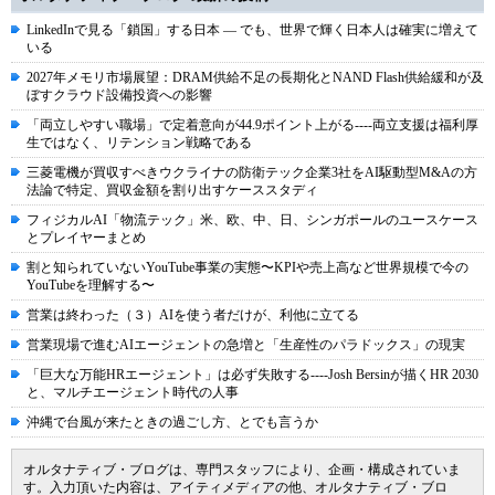
LinkedInで見る「鎖国」する日本 ― でも、世界で輝く日本人は確実に増えて
いる
2027年メモリ市場展望：DRAM供給不足の長期化とNAND Flash供給緩和が及
ぼすクラウド設備投資への影響
「両立しやすい職場」で定着意向が44.9ポイント上がる----両立支援は福利厚
生ではなく、リテンション戦略である
三菱電機が買収すべきウクライナの防衛テック企業3社をAI駆動型M&Aの方
法論で特定、買収金額を割り出すケーススタディ
フィジカルAI「物流テック」米、欧、中、日、シンガポールのユースケース
とプレイヤーまとめ
割と知られていないYouTube事業の実態〜KPIや売上高など世界規模で今の
YouTubeを理解する〜
営業は終わった（３）AIを使う者だけが、利他に立てる
営業現場で進むAIエージェントの急増と「生産性のパラドックス」の現実
「巨大な万能HRエージェント」は必ず失敗する----Josh Bersinが描くHR 2030
と、マルチエージェント時代の人事
沖縄で台風が来たときの過ごし方、とでも言うか
オルタナティブ・ブログは、専門スタッフにより、企画・構成されていま
す。入力頂いた内容は、アイティメディアの他、オルタナティブ・ブロ