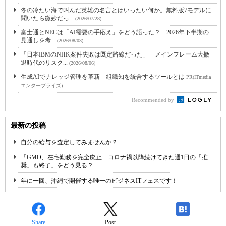
冬の冷たい海で叫んだ英雄の名言とはいったい何か。無料版7モデルに
聞いたら微妙だっ...
(2026/07/28)
富士通とNECは「AI需要の手応え」をどう語った？ 2026年下半期の
見通しを考...
(2026/08/03)
「日本IBMのNHK案件失敗は既定路線だった」 メインフレーム大撤
退時代のリスク...
(2026/08/06)
生成AIでナレッジ管理を革新 組織知を統合するツールとは
PR(ITmedia
エンタープライズ)
Recommended by
最新の投稿
自分の給与を査定してみませんか？
「GMO、在宅勤務を完全廃止 コロナ禍以降続けてきた週1日の「推
奨」も終了」をどう見る？
年に一回、沖縄で開催する唯一のビジネスITフェスです！
Share
Post
-