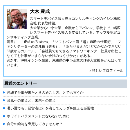
大木 豊成
スマートデバイス法人導入コンサルティングの
イシン株式
会社
代表取締役。
大企業から中小企業、金融からアパレル、学校まで、幅広
いスマートデバイス導入を支援している。アップル認定コ
ンサルティング企業。
著書に、「iPad on Business」「ソフトバンク流『超』速断の仕事術」「フ
ァシリテーターの道具箱（共著）」「あたりまえだけどなかなかできない
37歳からのルール」「会社員でもできるノマドワーキング 社員が出社し
なくても仕事が止まらない会社のつくりかた」がある。
2024年、
沖縄イシン
を創業。沖縄県の中小企業のIT導入支援をがんばって
います。
» 詳しいプロフィール
最近のエントリー
沖縄で台風が来たときの過ごし方、とでも言うか
台風への備えと、未来への備え
暑い夏でも、経営者は汗を流してカラダを鍛える必要性
ホワイトハラスメントにならないために
自分の給与を査定してみませんか？