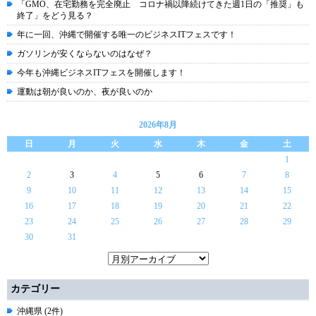
「GMO、在宅勤務を完全廃止 コロナ禍以降続けてきた週1日の「推奨」も
終了」をどう見る？
年に一回、沖縄で開催する唯一のビジネスITフェスです！
ガソリンが安くならないのはなぜ？
今年も沖縄ビジネスITフェスを開催します！
運動は朝が良いのか、夜が良いのか
2026年8月
日
月
火
水
木
金
土
1
2
3
4
5
6
7
8
9
10
11
12
13
14
15
16
17
18
19
20
21
22
23
24
25
26
27
28
29
30
31
カテゴリー
沖縄県 (2件)