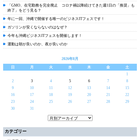
「GMO、在宅勤務を完全廃止 コロナ禍以降続けてきた週1日の「推奨」も
終了」をどう見る？
年に一回、沖縄で開催する唯一のビジネスITフェスです！
ガソリンが安くならないのはなぜ？
今年も沖縄ビジネスITフェスを開催します！
運動は朝が良いのか、夜が良いのか
2026年8月
日
月
火
水
木
金
土
1
2
3
4
5
6
7
8
9
10
11
12
13
14
15
16
17
18
19
20
21
22
23
24
25
26
27
28
29
30
31
カテゴリー