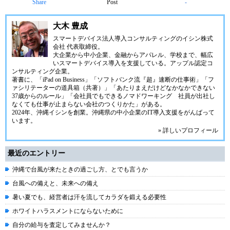
Share
Post
-
大木 豊成
スマートデバイス法人導入コンサルティングの
イシン株式
会社
代表取締役。
大企業から中小企業、金融からアパレル、学校まで、幅広
いスマートデバイス導入を支援している。アップル認定コ
ンサルティング企業。
著書に、「iPad on Business」「ソフトバンク流『超』速断の仕事術」「フ
ァシリテーターの道具箱（共著）」「あたりまえだけどなかなかできない
37歳からのルール」「会社員でもできるノマドワーキング 社員が出社し
なくても仕事が止まらない会社のつくりかた」がある。
2024年、
沖縄イシン
を創業。沖縄県の中小企業のIT導入支援をがんばって
います。
» 詳しいプロフィール
最近のエントリー
沖縄で台風が来たときの過ごし方、とでも言うか
台風への備えと、未来への備え
暑い夏でも、経営者は汗を流してカラダを鍛える必要性
ホワイトハラスメントにならないために
自分の給与を査定してみませんか？