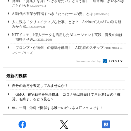
営業に「提案力を身につけさせたい」と言う前に、経営者にはやるべき
ことがある
(2026/07/31)
AI時代の営業が目指すべき「たった一つの姿」とは
(2025/08/26)
人に残る「クリエイティブな仕事」とは？ Adobeの“人×AI”の取り組
みから探...
(2026/07/13)
NTTドコモ、1億人データを活用したAIエージェント実践 普及の鍵は
「期待させ過...
(2025/12/09)
「プロンプトが面倒」の悲鳴を解消！ AI定着のステップ
PR(ITmedia エ
ンタープライズ)
Recommended by
最新の投稿
自分の給与を査定してみませんか？
「GMO、在宅勤務を完全廃止 コロナ禍以降続けてきた週1日の「推
奨」も終了」をどう見る？
年に一回、沖縄で開催する唯一のビジネスITフェスです！