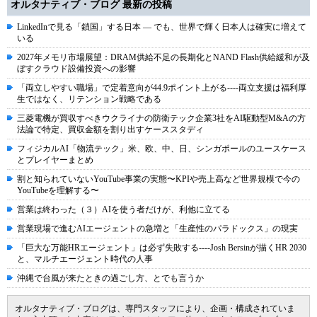
オルタナティブ・ブログ 最新の投稿
LinkedInで見る「鎖国」する日本 ― でも、世界で輝く日本人は確実に増えて
いる
2027年メモリ市場展望：DRAM供給不足の長期化とNAND Flash供給緩和が及
ぼすクラウド設備投資への影響
「両立しやすい職場」で定着意向が44.9ポイント上がる----両立支援は福利厚
生ではなく、リテンション戦略である
三菱電機が買収すべきウクライナの防衛テック企業3社をAI駆動型M&Aの方
法論で特定、買収金額を割り出すケーススタディ
フィジカルAI「物流テック」米、欧、中、日、シンガポールのユースケース
とプレイヤーまとめ
割と知られていないYouTube事業の実態〜KPIや売上高など世界規模で今の
YouTubeを理解する〜
営業は終わった（３）AIを使う者だけが、利他に立てる
営業現場で進むAIエージェントの急増と「生産性のパラドックス」の現実
「巨大な万能HRエージェント」は必ず失敗する----Josh Bersinが描くHR 2030
と、マルチエージェント時代の人事
沖縄で台風が来たときの過ごし方、とでも言うか
オルタナティブ・ブログは、専門スタッフにより、企画・構成されていま