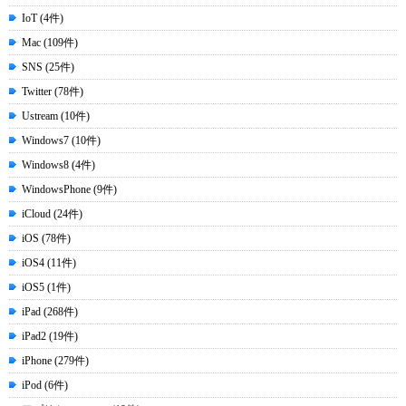
IoT (4件)
Mac (109件)
SNS (25件)
Twitter (78件)
Ustream (10件)
Windows7 (10件)
Windows8 (4件)
WindowsPhone (9件)
iCloud (24件)
iOS (78件)
iOS4 (11件)
iOS5 (1件)
iPad (268件)
iPad2 (19件)
iPhone (279件)
iPod (6件)