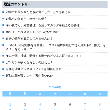
最近のエントリー
沖縄で台風が来たときの過ごし方、とでも言うか
台風への備えと、未来への備え
暑い夏でも、経営者は汗を流してカラダを鍛える必要性
ホワイトハラスメントにならないために
自分の給与を査定してみませんか？
「GMO、在宅勤務を完全廃止 コロナ禍以降続けてきた週1日の「推奨」も
終了」をどう見る？
年に一回、沖縄で開催する唯一のビジネスITフェスです！
ガソリンが安くならないのはなぜ？
今年も沖縄ビジネスITフェスを開催します！
運動は朝が良いのか、夜が良いのか
2026年8月
日
月
火
水
木
金
土
1
2
3
4
5
6
7
8
9
10
11
12
13
14
15