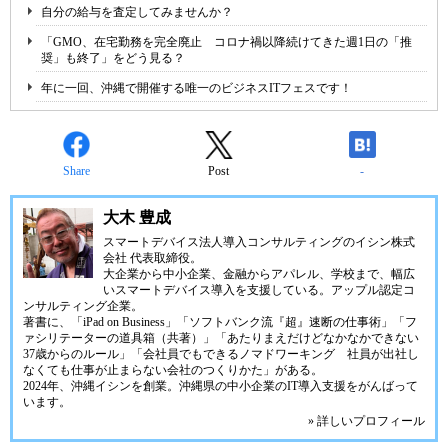
自分の給与を査定してみませんか？
「GMO、在宅勤務を完全廃止 コロナ禍以降続けてきた週1日の「推
奨」も終了」をどう見る？
年に一回、沖縄で開催する唯一のビジネスITフェスです！
Share
Post
-
大木 豊成
スマートデバイス法人導入コンサルティングの
イシン株式
会社
代表取締役。
大企業から中小企業、金融からアパレル、学校まで、幅広
いスマートデバイス導入を支援している。アップル認定コ
ンサルティング企業。
著書に、「iPad on Business」「ソフトバンク流『超』速断の仕事術」「フ
ァシリテーターの道具箱（共著）」「あたりまえだけどなかなかできない
37歳からのルール」「会社員でもできるノマドワーキング 社員が出社し
なくても仕事が止まらない会社のつくりかた」がある。
2024年、
沖縄イシン
を創業。沖縄県の中小企業のIT導入支援をがんばって
います。
» 詳しいプロフィール