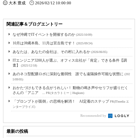
大木 豊成
2026/02/12 10:00:00
関連記事＆ブログエントリー
なぜ沖縄でITイベントを開催するのか
(2025/10/09)
10月は沖縄本島、11月は宮古島です！
(2025/09/24)
あなたは、あなたの会社は、その村に入れるか
(2026/06/05)
ITエンジニア3200人が選ぶ、オフィス出社が「肯定」できる条件【調
査】
(2025/12/18)
あのネコ型配膳ロボに深刻な脆弱性 誰でも遠隔操作可能な状態に
(202
5/09/05)
おかたづけもできる点がうれしい！ 動物の鳴き声やセリフが盛りだく
さんの「アニア ...
PR(タカラトミー｜Hugkum)
「プロンプトが面倒」の悲鳴を解消！ AI定着のステップ
PR(ITmedia エ
ンタープライズ)
Recommended by
最新の投稿