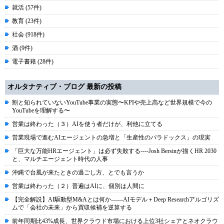
就活 (57件)
教育 (23件)
社会 (918件)
酒 (9件)
電子書籍 (28件)
オルタナティブ・ブログ 最新の投稿
割と知られていないYouTube事業の実態〜KPIや売上高など世界規模で今の
YouTubeを理解する〜
営業は終わった（３）AIを使う者だけが、利他に立てる
営業現場で進むAIエージェントの急増と「生産性のパラドックス」の現実
「巨大な万能HRエージェント」は必ず失敗する----Josh Bersinが描くHR 2030
と、マルチエージェント時代の人事
沖縄で台風が来たときの過ごし方、とでも言うか
営業は終わった（２）普遍はAIに、個別は人間に
【完全解説】AI駆動型M&Aとは何か――AIモデル＋Deep Researchアルゴリズ
ムで「会社の未来」から買収候補を逆算する
前年同期比43%成長、世界クラウド市場における上位3社シェアとネオクラウ