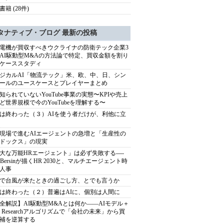
籍 (28件)
タナティブ・ブログ 最新の投稿
電機が買収すべきウクライナの防衛テック企業3
AI駆動型M&Aの方法論で特定、買収金額を割り
ケーススタディ
ジカルAI「物流テック」米、欧、中、日、シン
ールのユースケースとプレイヤーまとめ
知られていないYouTube事業の実態〜KPIや売上
ど世界規模で今のYouTubeを理解する〜
は終わった（３）AIを使う者だけが、利他に立
現場で進むAIエージェントの急増と「生産性の
ドックス」の現実
大な万能HRエージェント」は必ず失敗する----
sh Bersinが描くHR 2030と、マルチエージェント時
人事
で台風が来たときの過ごし方、とでも言うか
は終わった（２）普遍はAIに、個別は人間に
全解説】AI駆動型M&Aとは何か――AIモデル＋
ep Researchアルゴリズムで「会社の未来」から買
補を逆算する