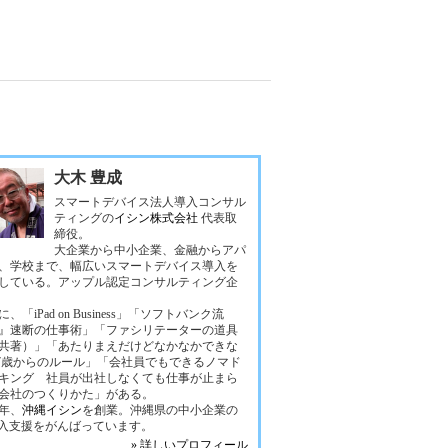
大木 豊成
スマートデバイス法人導入コンサル
ティングの
イシン株式会社
代表取
締役。
大企業から中小企業、金融からアパ
、学校まで、幅広いスマートデバイス導入を
している。アップル認定コンサルティング企
、「iPad on Business」「ソフトバンク流
』速断の仕事術」「ファシリテーターの道具
共著）」「あたりまえだけどなかなかできな
37歳からのルール」「会社員でもできるノマド
キング 社員が出社しなくても仕事が止まら
会社のつくりかた」がある。
4年、
沖縄イシン
を創業。沖縄県の中小企業の
導入支援をがんばっています。
» 詳しいプロフィール