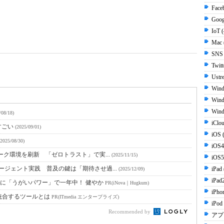
Face
Goog
IoT 
Mac 
SNS
Twit
Ustr
Wind
Wind
Wind
/08/18)
iClo
すごい
(2025/09/01)
iOS 
(2025/08/30)
iOS4
ワーク環境を刷新 「ゼロトラスト」で実...
(2025/11/15)
iOS5
エージェント実践 普及の鍵は「期待させ過...
iPad
(2025/12/09)
iPad
に「うがいパワー」で一年中！ 健やか
PR(iNova｜Hugkum)
iPho
統合するツールとは
PR(ITmedia エンタープライズ)
iPod
Recommended by
アプ