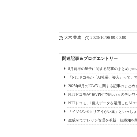
大木 豊成
2023/10/06 09:00:00
関連記事＆ブログエントリー
8月前半の量子に関する記事のまとめ
(2025
『NTTドコモが「AI社長」導入』って、
2025年8月のIOWNに関する記事のまとめ
NTTドコモが“脱VPN”で約5万人のテレ
NTTドコモ、1億人データを活用したAI
「イソジン®クリアうがい薬」といっしょ
生成AIでナレッジ管理を革新 組織知を