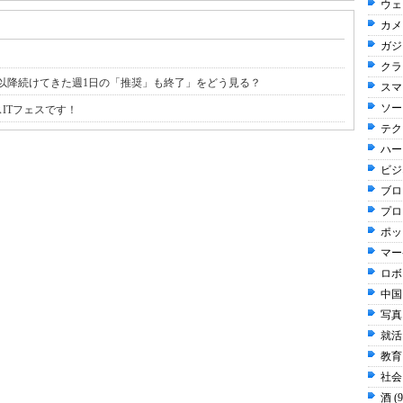
ウェ
カメラ
ガジ
クラウ
以降続けてきた週1日の「推奨」も終了」をどう見る？
スマ
ソー
ITフェスです！
テク
ハー
ビジネ
ブログ
プロ
ポッ
マー
ロボ
中国 
写真 
就活 
教育 
社会 
酒 (