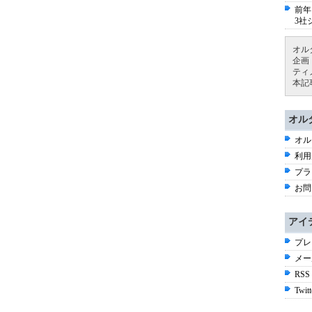
前年
3社
オル
企画
ティ
本記
オル
オル
利用
プラ
お問
アイ
プレ
メー
RSS
Twitt