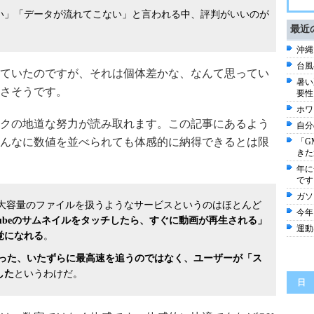
ない」「データが流れてこない」と言われる中、評判がいいのが
最近
沖縄
台風
ていたのですが、それは個体差かな、なんて思ってい
暑い
さそうです。
要性
ホワ
クの地道な努力が読み取れます。この記事にあるよう
自分
んなに数値を並べられても体感的に納得できるとは限
「G
きた
年に
です
ガソ
な大容量のファイルを扱うようなサービスというのはほとんど
今年
Tubeのサムネイルをタッチしたら、すぐに動画が再生される」
運動
覚になれる
。
といった、いたずらに最高速を追うのではなく、ユーザーが「ス
した
というわけだ。
日