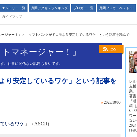
エントリー一覧
月間アクセスランキング
ブロガー一覧
月間ブロガーベスト30
ガイドマップ
ネージャー！」
>
「ソフトバンクがドコモより安定しているワケ」という記事を読んで
クトマネージャー！」
RSS
です。仕事に関係ない話題も多いです。
より安定しているワケ」という記事を
レル
支援
業。
著書に
『超
»
2023/10/06
箱（
い 
ワー
ない
ているワケ
」（ASCII）
202
IT