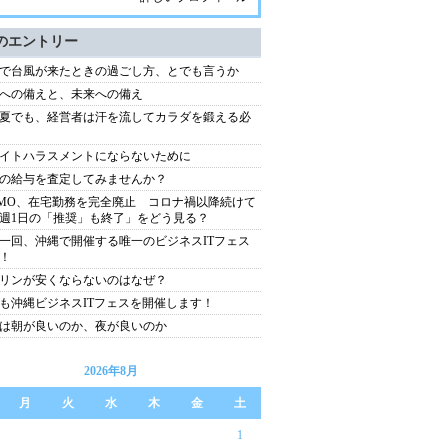
のエントリー
で台風が来たときの過ごし方、とでも言うか
への備えと、未来への備え
夏でも、経営者は汗を流してカラダを鍛える必
イトハラスメントにならないために
の給与を査定してみませんか？
MO、在宅勤務を完全廃止 コロナ禍以降続けて
週1日の「推奨」も終了」をどう見る？
一回、沖縄で開催する唯一のビジネスITフェス
！
リンが安くならないのはなぜ？
も沖縄ビジネスITフェスを開催します！
は朝が良いのか、夜が良いのか
2026年8月
月
火
水
木
金
土
1