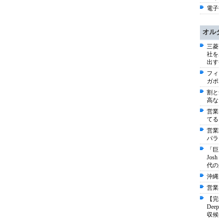
電子書
オル
三菱
社を
出す
フィ
ガポ
割と
高な
営業
てる
営業
パラ
「巨
Jo
代の
沖縄
営業
【完
De
収候