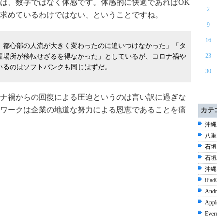
は、数字ではなく体感です。体感的に快適であればOK
2
求めているわけではない、ということですね。
9
16
き、都心部の人流が大きく変わったのに追いつけなかった」「タ
23
置場所が移転せざるを得なかった」としているが、コロナ禍や
いるのはソフトバンクも同じはずだ。
30
ナ禍からの回復による圧迫というのは言い訳に過ぎな
ワークは企業の地道な努力による恩恵であることを痛
カテ
沖縄県
八重山
石垣 
石垣島
沖縄 
iPad
Andr
Appl
Ever