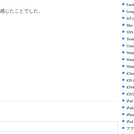
Face
感じたことでした。
Goog
IoT 
Mac 
SNS
Twit
Ustr
Wind
Wind
Wind
iClo
iOS 
iOS4
iOS5
iPad
iPad
iPho
iPod
アプ