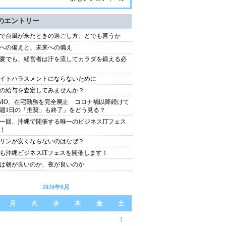
のエントリー
で台風が来たときの過ごし方、とでも言うか
への備えと、未来への備え
夏でも、経営者は汗を流してカラダを鍛える必
イトハラスメントにならないために
の給与を査定してみませんか？
MO、在宅勤務を完全廃止 コロナ禍以降続けて
週1日の「推奨」も終了」をどう見る？
一回、沖縄で開催する唯一のビジネスITフェス
！
リンが安くならないのはなぜ？
も沖縄ビジネスITフェスを開催します！
は朝が良いのか、夜が良いのか
2026年8月
月
火
水
木
金
土
1