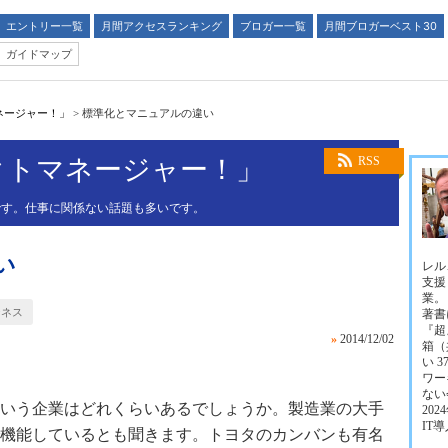
エントリー一覧
月間アクセスランキング
ブロガー一覧
月間ブロガーベスト30
ガイドマップ
ネージャー！」
>
標準化とマニュアルの違い
クトマネージャー！」
RSS
です。仕事に関係ない話題も多いです。
い
レル
支援
業。
ジネス
著書に
『超
»
2014/12/02
箱（
い 
ワー
ない
いう企業はどれくらいあるでしょうか。製造業の大手
202
IT
機能しているとも聞きます。トヨタのカンバンも有名