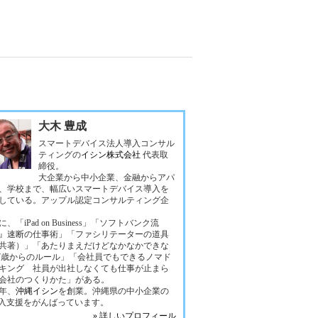
大木 豊成
スマートデバイス法人導入コンサル
ティングの
イシン株式会社
代表取
締役。
大企業から中小企業、金融からアパ
、学校まで、幅広いスマートデバイス導入を
している。アップル認定コンサルティング企
、「iPad on Business」「ソフトバンク流
』速断の仕事術」「ファシリテーターの道具
共著）」「あたりまえだけどなかなかできな
37歳からのルール」「会社員でもできるノマド
キング 社員が出社しなくても仕事が止まら
会社のつくりかた」がある。
4年、
沖縄イシン
を創業。沖縄県の中小企業の
導入支援をがんばっています。
» 詳しいプロフィール