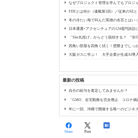
なぜプロジェクト管理を学んでもプロジェ
FDEとは何か（連載第1回）／従来のSE
冬の冷たい海で叫んだ英雄の名言とはいっ
日本通運×アクセンチュアの124億円訴訟
「SIer丸投げ」からどう脱却する？ “非I
四角い部屋を四角く拭く！壁際までしっ
大阪ガスに学ぶ！ 大手企業が生成AI導
最新の投稿
自分の給与を査定してみませんか？
「GMO、在宅勤務を完全廃止 コロナ禍
年に一回、沖縄で開催する唯一のビジネス
Share
Post
-