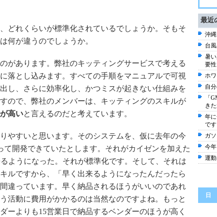
最近
、どれくらいが標準化されているでしょうか。そもそ
沖縄
は何が違うのでしょうか。
台風
暑い
のがあります。弊社のキッティングサービスで考える
要性
に落とし込みます。すべての手順をマニュアルで可視
ホワ
自分
出し、さらに効率化し、かつミスが起きない仕組みを
「G
すので、弊社のメンバーは、キッティングのスキルが
きた
が高い
と言えるのだと考えています。
年に
です
りやすいと思います。そのシステムを、仮に去年の今
ガソ
今年
かかって開発できていたとします。それがカイゼンを加えた
運動
出来るようになった。それが標準化です。そして、それは
キルですから、「早く出来るようになったんだったら
間違っています。早く納品されるほうがいいのであれ
日
う活動に費用がかかるのは当然なのですよね。もっと
ンダーよりも15営業日で納品するベンダーのほうが高く