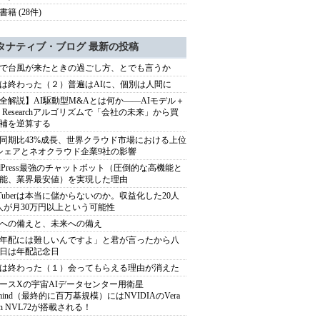
籍 (28件)
タナティブ・ブログ 最新の投稿
で台風が来たときの過ごし方、とでも言うか
は終わった（２）普遍はAIに、個別は人間に
全解説】AI駆動型M&Aとは何か――AIモデル＋
ep Researchアルゴリズムで「会社の未来」から買
補を逆算する
同期比43%成長、世界クラウド市場における上位
シェアとネオクラウド企業9社の影響
rdPress最強のチャットボット（圧倒的な高機能と
能、業界最安値）を実現した理由
uTuberは本当に儲からないのか。収益化した20人
人が月30万円以上という可能性
への備えと、未来への備え
年配には難しいんですよ」と君が言ったから八
日は年配記念日
は終わった（１）会ってもらえる理由が消えた
ースXの宇宙AIデータセンター用衛星
armind（最終的に百万基規模）にはNVIDIAのVera
bin NVL72が搭載される！