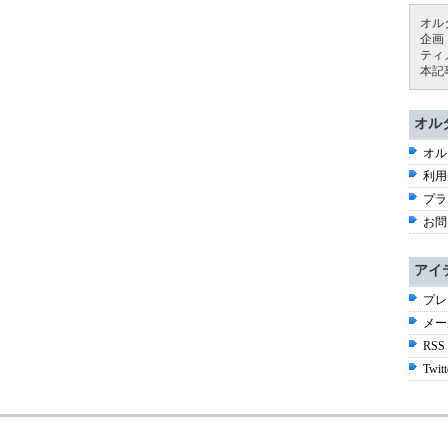
オル
企画
ティ
本記
オル
オル
利用
プラ
お問
アイ
プレ
メー
RSS
Twitt