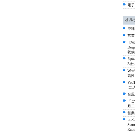
電子書
オル
沖縄
営業
【完
De
収候
前年
3社
Wo
高性
Yo
に1
台風
「ご
月二
営業
スペ
St
Ru