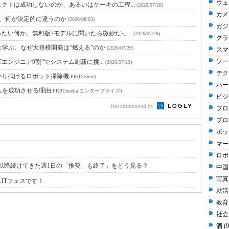
ウェ
クトは成功しないのか、あるいはケーキの工程...
(2026/07/28)
カメラ
と、何が決定的に違うのか
(2026/08/03)
ガジ
たい何か。無料版7モデルに聞いたら微妙だっ...
(2026/07/28)
クラウ
に学ぶ、なぜ大規模開発は“燃える”のか
(2026/07/29)
スマ
ソー
Tエンジニア9割”でシステム刷新に挑...
(2026/07/29)
テク
かり拭けるロボット掃除機
PR(Dreame)
ハー
入を成功させる理由
PR(ITmedia エンタープライズ)
ビジネ
Recommended by
ブログ
プロ
ポッ
マー
ロボ
以降続けてきた週1日の「推奨」も終了」をどう見る？
中国 
写真 
ITフェスです！
就活 
教育 
社会 
酒 (