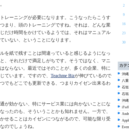
。
2
9
トレーニングが必要になります。こうなったらこうす
16
つまり、頭のトレーニングですね。それは、どんな業
じだけ時間をかけているようでは、それはマニュアル
23
ていない、ということになります。
30
ルを紙で残すことは間違っていると感じるようになっ
と、それだけで満足しがちです。そうではなく、マニ
カテ
はならない。最近ではそのことが、多くの企業、特に
沖縄県
じています。ですので、
Teachme Biz
が伸びているので
八重山
つでもどこでも更新できる、つまりカイゼン出来るわ
石垣 
石垣島
沖縄 
通が効かない、特にサービス業には向かないことにな
iPad
なったのも、そういうことかも知れません。一方で、
Andr
かせることはカイゼンにつながるので、可能な限り受
Appl
なのでしょうね。
Ever