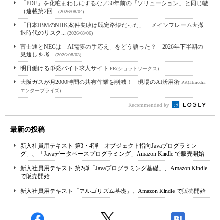
「FDE」を化粧まわしにするな／30年前の「ソリューション」と同じ轍
（連載第2回...
(2026/08/04)
「日本IBMのNHK案件失敗は既定路線だった」 メインフレーム大撤
退時代のリスク...
(2026/08/06)
富士通とNECは「AI需要の手応え」をどう語った？ 2026年下半期の
見通しを考...
(2026/08/03)
明日働ける単発バイト求人サイト
PR(ショットワークス)
大阪ガスが月2000時間の共有作業を削減！ 現場のAI活用術
PR(ITmedia
エンタープライズ)
Recommended by
最新の投稿
新入社員用テキスト 第3・4弾「オブジェクト指向Javaプログラミン
グ」、「Javaデータベースプログラミング」Amazon Kindle で販売開始
新入社員用テキスト 第2弾「Javaプログラミング基礎」、Amazon Kindle
で販売開始
新入社員用テキスト「アルゴリズム基礎」、Amazon Kindle で販売開始