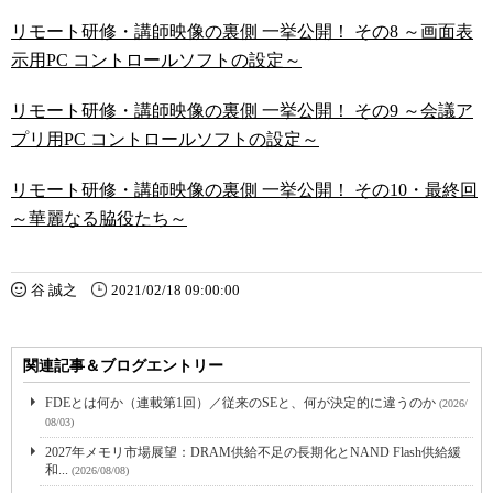
リモート研修・講師映像の裏側 一挙公開！ その8 ～画面表
示用PC コントロールソフトの設定～
リモート研修・講師映像の裏側 一挙公開！ その9 ～会議ア
プリ用PC コントロールソフトの設定～
リモート研修・講師映像の裏側 一挙公開！ その10・最終回
～華麗なる脇役たち～
谷 誠之
2021/02/18 09:00:00
関連記事＆ブログエントリー
FDEとは何か（連載第1回）／従来のSEと、何が決定的に違うのか
(2026/
08/03)
2027年メモリ市場展望：DRAM供給不足の長期化とNAND Flash供給緩
和...
(2026/08/08)