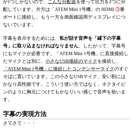
が1つしかないので、
こんな分配器
を使って出力を2つに分
配しています。片方は「ATEM Mini 1号機」の HDMI
③
番
ポートに接続し、もう一方を画面確認用ディスプレイにつ
ないでいます。
字幕を表示するためには、
私が話す音声を「縁下の字幕
号」に取り込まなければなりません
。したがって、字幕号
にもマイクが必要です。「ATEM Mini 1号機」に直接接続し
たマイクとは別に、
小さなUSB接続のマイク
を接続し、
「ATEM Mini 1号機」に接続したコンデンサーマイク
のすぐ
そばに置いています。この小さなUSBマイク、安い割には
かなり高性能です。こういう使い方ではなく、ネクタイピ
ンのように胸元につけてもかなりいい感じで音声を拾いま
す。
字幕の実現方法
さてさて・・・