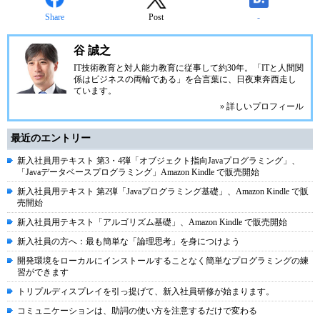
Share
Post
-
谷 誠之
IT技術教育と対人能力教育に従事して約30年。「ITと人間関
係はビジネスの両輪である」を合言葉に、日夜東奔西走し
ています。
» 詳しいプロフィール
最近のエントリー
新入社員用テキスト 第3・4弾「オブジェクト指向Javaプログラミング」、
「Javaデータベースプログラミング」Amazon Kindle で販売開始
新入社員用テキスト 第2弾「Javaプログラミング基礎」、Amazon Kindle で販
売開始
新入社員用テキスト「アルゴリズム基礎」、Amazon Kindle で販売開始
新入社員の方へ：最も簡単な「論理思考」を身につけよう
開発環境をローカルにインストールすることなく簡単なプログラミングの練
習ができます
トリプルディスプレイを引っ提げて、新入社員研修が始まります。
コミュニケーションは、助詞の使い方を注意するだけで変わる