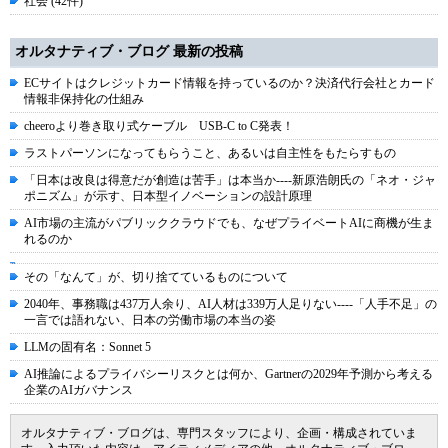
社会 (42件)
オルタナティブ・ブログ 最新の投稿
ECサイトはクレジットカード情報を持っているのか？決済代行会社とカード
情報非保持化の仕組み
cheeroより巻き取り式ケーブル USB-C to C発表！
ラストパーソンになってもらうこと、あるいは自主性をもたらすもの
「日本は改良は得意だが創造は苦手」は本当か----新原浩朗氏の「ネオ・ジャ
ポニズム」が示す、日本型イノベーションの設計原理
AI市場の主流がパブリッククラウドでも、なぜプライベートAIに商機が生ま
れるのか
その「なんて」が、切り捨てているものについて
2040年、事務職は437万人余り、AI人材は339万人足りない----「人手不足」の
一言では語れない、日本の労働市場の本当の姿
LLMの固有名：Sonnet 5
AI推論によるプライバシーリスクとは何か、Gartnerの2029年予測から考える
企業のAIガバナンス
オルタナティブ・ブログは、専門スタッフにより、企画・構成されていま