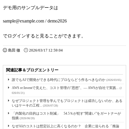
デモ用のサンプルデータは
sample@example.com / demo2026
でログインすると見ることができます。
島田 徹
2026/03/17 12:59:04
関連記事＆ブログエントリー
誰でもAIで開発ができる時代にプロならどう作るべきなのか
(2026/03/05)
AWS re:Inventで見えた、コスト管理の"思想"、― AWSが自社で実践...
(2
026/01/21)
なぜプロジェクト管理を学んでもプロジェクトは成功しないのか、ある
いはケーキの工程...
(2026/07/28)
「内製化の目的はコスト削減」 54.5％が犯す“間違い”をガートナーが
指摘
(2026/06/20)
なぜAIのコストは想定以上に高くなるのか？ 企業に迫られる「推論