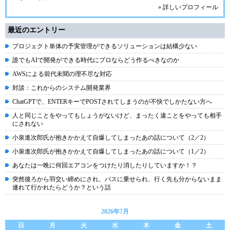
» 詳しいプロフィール
最近のエントリー
プロジェクト単体の予実管理ができるソリューションは結構少ない
誰でもAIで開発ができる時代にプロならどう作るべきなのか
AWSによる前代未聞の理不尽な対応
対談：これからのシステム開発業界
ChatGPTで、ENTERキーでPOSTされてしまうのが不快でしかたない方へ
人と同じことをやってもしょうがないけど、まったく違ことをやっても相手
にされない
小泉進次郎氏が抱きかかえて自爆してしまったあの話について（2／2）
小泉進次郎氏が抱きかかえて自爆してしまったあの話について（1／2）
あなたは一晩に何回エアコンをつけたり消したりしていますか！？
突然後ろから羽交い締めにされ、バスに乗せられ、行く先も分からないまま
連れて行かれたらどうか？という話
2026年7月
日
月
火
水
木
金
土