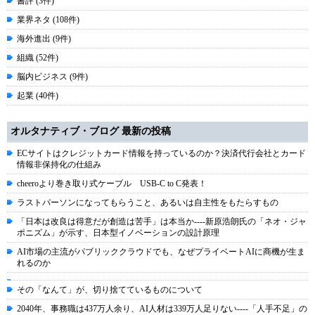
書評 (3件)
業界ネタ (108件)
海外進出 (9件)
組織 (52件)
脳内ビジネス (9件)
起業 (40件)
オルタナティブ・ブログ 最新の投稿
ECサイトはクレジットカード情報を持っているのか？決済代行会社とカード
情報非保持化の仕組み
cheeroより巻き取り式ケーブル USB-C to C発表！
ラストパーソンになってもらうこと、あるいは自主性をもたらすもの
「日本は改良は得意だが創造は苦手」は本当か----新原浩朗氏の「ネオ・ジャ
ポニズム」が示す、日本型イノベーションの設計原理
AI市場の主流がパブリッククラウドでも、なぜプライベートAIに商機が生ま
れるのか
その「なんて」が、切り捨てているものについて
2040年、事務職は437万人余り、AI人材は339万人足りない----「人手不足」の