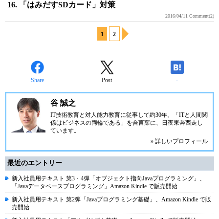
16. 「はみだすSDカード」対策
2016/04/11
Comment(2)
1
2
Share
Post
-
谷 誠之
IT技術教育と対人能力教育に従事して約30年。「ITと人間関
係はビジネスの両輪である」を合言葉に、日夜東奔西走し
ています。
» 詳しいプロフィール
最近のエントリー
新入社員用テキスト 第3・4弾「オブジェクト指向Javaプログラミング」、
「Javaデータベースプログラミング」Amazon Kindle で販売開始
新入社員用テキスト 第2弾「Javaプログラミング基礎」、Amazon Kindle で販
売開始