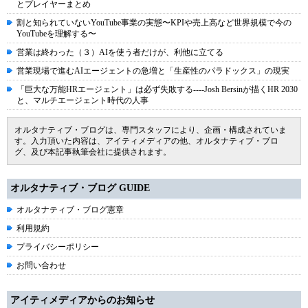
とプレイヤーまとめ
割と知られていないYouTube事業の実態〜KPIや売上高など世界規模で今の
YouTubeを理解する〜
営業は終わった（３）AIを使う者だけが、利他に立てる
営業現場で進むAIエージェントの急増と「生産性のパラドックス」の現実
「巨大な万能HRエージェント」は必ず失敗する----Josh Bersinが描くHR 2030
と、マルチエージェント時代の人事
オルタナティブ・ブログは、専門スタッフにより、企画・構成されていま
す。入力頂いた内容は、アイティメディアの他、オルタナティブ・ブロ
グ、及び本記事執筆会社に提供されます。
オルタナティブ・ブログ GUIDE
オルタナティブ・ブログ憲章
利用規約
プライバシーポリシー
お問い合わせ
アイティメディアからのお知らせ