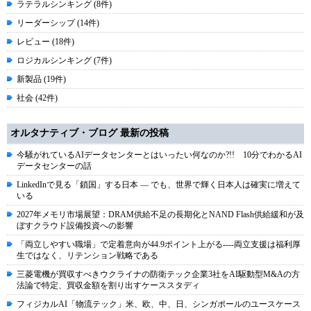
ラテラルシンキング (8件)
リーダーシップ (14件)
レビュー (18件)
ロジカルシンキング (7件)
新製品 (19件)
社会 (42件)
オルタナティブ・ブログ 最新の投稿
今騒がれているAIデータセンターとはいったい何なのか?!! 10分でわかるAI
データセンターの話
LinkedInで見る「鎖国」する日本 ― でも、世界で輝く日本人は確実に増えて
いる
2027年メモリ市場展望：DRAM供給不足の長期化とNAND Flash供給緩和が及
ぼすクラウド設備投資への影響
「両立しやすい職場」で定着意向が44.9ポイント上がる----両立支援は福利厚
生ではなく、リテンション戦略である
三菱電機が買収すべきウクライナの防衛テック企業3社をAI駆動型M&Aの方
法論で特定、買収金額を割り出すケーススタディ
フィジカルAI「物流テック」米、欧、中、日、シンガポールのユースケース