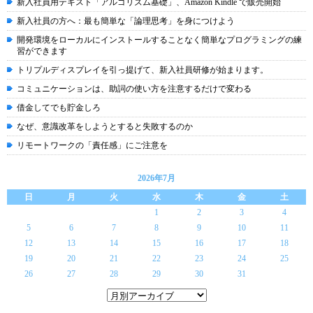
新入社員用テキスト「アルゴリズム基礎」、Amazon Kindle で販売開始
新入社員の方へ：最も簡単な「論理思考」を身につけよう
開発環境をローカルにインストールすることなく簡単なプログラミングの練
習ができます
トリプルディスプレイを引っ提げて、新入社員研修が始まります。
コミュニケーションは、助詞の使い方を注意するだけで変わる
借金してでも貯金しろ
なぜ、意識改革をしようとすると失敗するのか
リモートワークの「責任感」にご注意を
2026年7月
日
月
火
水
木
金
土
1
2
3
4
5
6
7
8
9
10
11
12
13
14
15
16
17
18
19
20
21
22
23
24
25
26
27
28
29
30
31