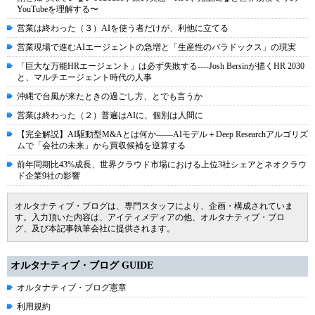
YouTubeを理解する〜
営業は終わった（３）AIを使う者だけが、利他に立てる
営業現場で進むAIエージェントの急増と「生産性のパラドックス」の現実
「巨大な万能HRエージェント」は必ず失敗する----Josh Bersinが描くHR 2030
と、マルチエージェント時代の人事
沖縄で台風が来たときの過ごし方、とでも言うか
営業は終わった（２）普遍はAIに、個別は人間に
【完全解説】AI駆動型M&Aとは何か――AIモデル＋Deep Researchアルゴリズ
ムで「会社の未来」から買収候補を逆算する
前年同期比43%成長、世界クラウド市場における上位3社シェアとネオクラウ
ド企業9社の影響
オルタナティブ・ブログは、専門スタッフにより、企画・構成されていま
す。入力頂いた内容は、アイティメディアの他、オルタナティブ・ブロ
グ、及び本記事執筆会社に提供されます。
オルタナティブ・ブログ GUIDE
オルタナティブ・ブログ憲章
利用規約