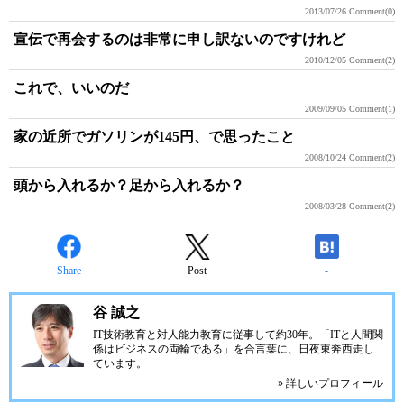
2013/07/26
Comment(0)
宣伝で再会するのは非常に申し訳ないのですけれど
2010/12/05
Comment(2)
これで、いいのだ
2009/09/05
Comment(1)
家の近所でガソリンが145円、で思ったこと
2008/10/24
Comment(2)
頭から入れるか？足から入れるか？
2008/03/28
Comment(2)
Share
Post
-
谷 誠之
IT技術教育と対人能力教育に従事して約30年。「ITと人間関
係はビジネスの両輪である」を合言葉に、日夜東奔西走し
ています。
» 詳しいプロフィール