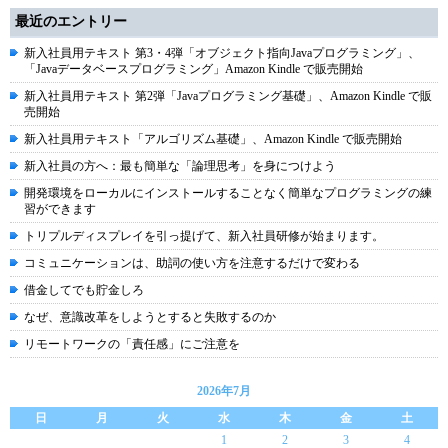
最近のエントリー
新入社員用テキスト 第3・4弾「オブジェクト指向Javaプログラミング」、
「Javaデータベースプログラミング」Amazon Kindle で販売開始
新入社員用テキスト 第2弾「Javaプログラミング基礎」、Amazon Kindle で販
売開始
新入社員用テキスト「アルゴリズム基礎」、Amazon Kindle で販売開始
新入社員の方へ：最も簡単な「論理思考」を身につけよう
開発環境をローカルにインストールすることなく簡単なプログラミングの練
習ができます
トリプルディスプレイを引っ提げて、新入社員研修が始まります。
コミュニケーションは、助詞の使い方を注意するだけで変わる
借金してでも貯金しろ
なぜ、意識改革をしようとすると失敗するのか
リモートワークの「責任感」にご注意を
2026年7月
日
月
火
水
木
金
土
1
2
3
4