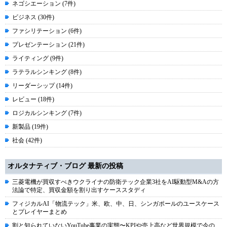
ネゴシエーション (7件)
ビジネス (30件)
ファシリテーション (6件)
プレゼンテーション (21件)
ライティング (9件)
ラテラルシンキング (8件)
リーダーシップ (14件)
レビュー (18件)
ロジカルシンキング (7件)
新製品 (19件)
社会 (42件)
オルタナティブ・ブログ 最新の投稿
三菱電機が買収すべきウクライナの防衛テック企業3社をAI駆動型M&Aの方
法論で特定、買収金額を割り出すケーススタディ
フィジカルAI「物流テック」米、欧、中、日、シンガポールのユースケース
とプレイヤーまとめ
割と知られていないYouTube事業の実態〜KPIや売上高など世界規模で今の