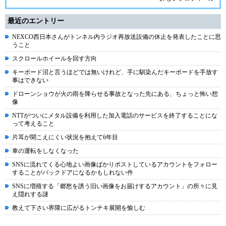
最近のエントリー
NEXCO西日本さんがトンネル内ラジオ再放送設備の休止を発表したことに思
うこと
スクロールホイールを回す方向
キーボード沼と言うほどでは無いけれど、手に馴染んだキーボードを手放す
事はできない
ドローンショウが火の雨を降らせる事故となった先にある、ちょっと怖い想
像
NTTがついにメタル設備を利用した加入電話のサービスを終了することにな
って考えること
片耳が聞こえにくい状況を抱えて6年目
車の運転をしなくなった
SNSに流れてくる心地よい画像ばかりポストしているアカウントをフォロー
することがバックドアになるかもしれない件
SNSに増殖する「郷愁を誘う旧い画像をお届けするアカウント」の所々に見
え隠れする謎
教えて下さい界隈に広がるトンチキ展開を愉しむ