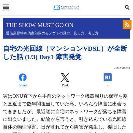
THE SHOW MUST GO ON
通信業界特殊偵察部隊のモノゴトの見方、見え方、考え方
自宅の光回線（マンションVDSL）が全断
した話 (1/3) Day1 障害発覚
»
2024/06/13
Share
Post
-
実はONU直下から手前のネットワーク機器周りの保守を割
と直近まで数年間担当していた私。いろんな障害に出会っ
てきましたが、最近遂に自宅のネットワークが落ちる障害
に出会いました。結論から言うと、引き込んでいる光回線
自体の物理障害。日が暮れてから障害が発生し、復旧した