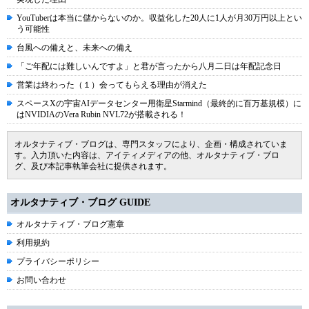
YouTuberは本当に儲からないのか。収益化した20人に1人が月30万円以上とい
う可能性
台風への備えと、未来への備え
「ご年配には難しいんですよ」と君が言ったから八月二日は年配記念日
営業は終わった（１）会ってもらえる理由が消えた
スペースXの宇宙AIデータセンター用衛星Starmind（最終的に百万基規模）に
はNVIDIAのVera Rubin NVL72が搭載される！
オルタナティブ・ブログは、専門スタッフにより、企画・構成されていま
す。入力頂いた内容は、アイティメディアの他、オルタナティブ・ブロ
グ、及び本記事執筆会社に提供されます。
オルタナティブ・ブログ GUIDE
オルタナティブ・ブログ憲章
利用規約
プライバシーポリシー
お問い合わせ