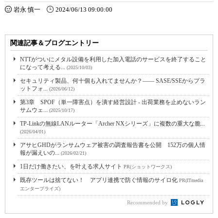
岩永 慎一
2024/06/13 09:00:00
関連記事＆ブログエントリー
NTTがついにメタル設備を利用した加入電話のサービスを終了すること
になって考える...
(2025/10/03)
セキュリティ製品、何十個も入れてませんか？―― SASE/SSEからプラ
ットフォ...
(2026/06/12)
第3章 SPOF（単一障害点）を潰す経営設計 - 出荷業務を止めないラン
サムウェ...
(2025/10/17)
TP-Linkの無線LANルーター「Archer NXシリーズ」に複数の重大な脆...
(2026/04/01)
アサヒGHDがランサムウェア被害の調査報告書を公開 152万の個人情
報が漏えいの...
(2026/02/21)
1日だけ働きたい、を叶える求人サイト
PR(ショットワークス)
既存ツールは捨てない！ アプリ連携で防ぐ情報のサイロ化
PR(ITmedia
エンタープライズ)
Recommended by