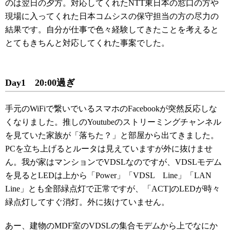
のは翌日の夕方。対応してくれたNTT東日本の窓口の方や
現場に入ってくれた日本コムシスの保守担当の方の尽力の
結果です。自分が仕事で色々経験してきたことを考えると
とてもきちんと対応してくれた事案でした。
Day1 20:00過ぎ
手元のWiFiで繋いでいるスマホのFacebookが突然反応しな
くなりました。推しのYoutubeのストリーミングチャンネル
を見ていた家族が「落ちた？」と部屋から出てきました。
PCを立ち上げるとルータは見えていますが外に抜けませ
ん。我が家はマンションでVDSLなのですが、VDSLモデム
を見るとLEDは上から「Power」「VDSL Line」「LAN
Line」とも全部緑点灯で正常ですが、「ACT]のLEDが時々
緑点灯してすぐ消灯。外に抜けていません。
あー、建物のMDF室のVDSLの集合モデムから上でなにか