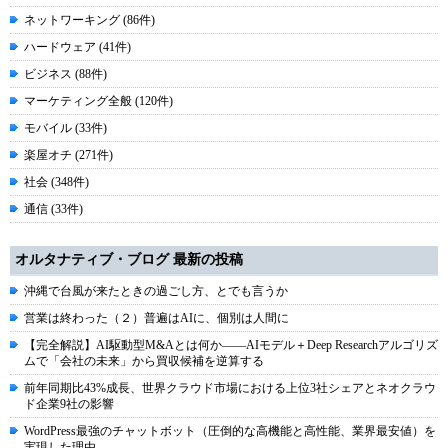
ネットワーキング (86件)
ハードウェア (41件)
ビジネス (88件)
マーケティング全般 (120件)
モバイル (33件)
楽屋オチ (271件)
社会 (348件)
通信 (33件)
オルタナティブ・ブログ 最新の投稿
沖縄で台風が来たときの過ごし方、とでも言うか
営業は終わった（２）普遍はAIに、個別は人間に
【完全解説】AI駆動型M&Aとは何か――AIモデル＋Deep Researchアルゴリズ
ムで「会社の未来」から買収候補を逆算する
前年同期比43%成長、世界クラウド市場における上位3社シェアとネオクラウ
ド企業9社の影響
WordPress最強のチャットボット（圧倒的な高機能と高性能、業界最安値）を
実現した理由