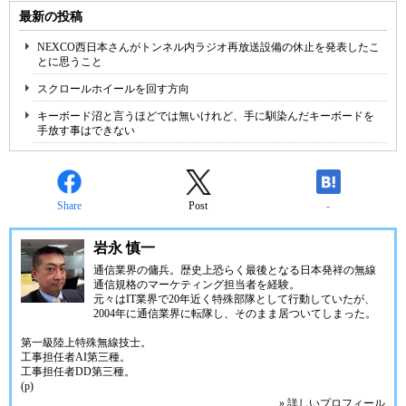
最新の投稿
NEXCO西日本さんがトンネル内ラジオ再放送設備の休止を発表したこ
とに思うこと
スクロールホイールを回す方向
キーボード沼と言うほどでは無いけれど、手に馴染んだキーボードを
手放す事はできない
Share
Post
-
岩永 慎一
通信業界の傭兵。歴史上恐らく最後となる日本発祥の無線
通信規格のマーケティング担当者を経験。
元々はIT業界で20年近く特殊部隊として行動していたが、
2004年に通信業界に転隊し、そのまま居ついてしまった。
第一級陸上特殊無線技士。
工事担任者AI第三種。
工事担任者DD第三種。
(p)
» 詳しいプロフィール